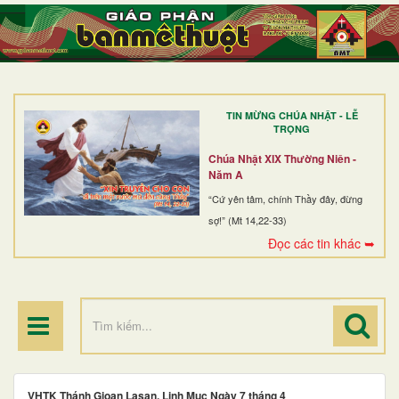
TRANG NHẤT
GIỚI THIỆU
GIÁO XỨ
TIN MỪNG CHÚA NHẬT - LỄ
DÒNG TU
TRỌNG
BAN MỤC VỤ
Chúa Nhật XIX Thường Niên -
Năm A
ĐOÀN THỂ CG
“Cứ yên tâm, chính Thầy đây, đừng
sợ!” (Mt 14,22-33)
LINH MỤC
Đọc các tin khác ➥
ĐIỂM HÀNH HƯƠNG
VHTK Thánh Gioan Lasan, Linh Mục Ngày 7 tháng 4