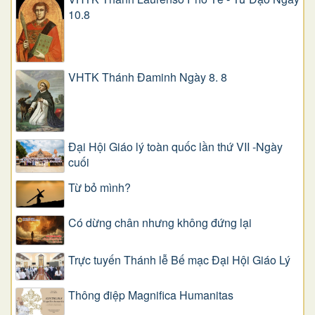
10.8
VHTK Thánh Đaminh Ngày 8. 8
Đại Hội Giáo lý toàn quốc lần thứ VII -Ngày
cuối
Từ bỏ mình?
Có dừng chân nhưng không đứng lại
Trực tuyến Thánh lễ Bế mạc Đại Hội Giáo Lý
Thông điệp Magnifica Humanitas