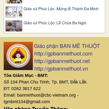
Giáo xứ Phúc Lộc -Mừng lễ Thánh Đa Minh
Giáo xứ Phúc Lộc: Lễ Chúa Ba Ngôi
Giáo phận BAN MÊ THUỘT
http://gpbanmethuot.com
http://gpbanmethuot.net
http://gpbanmethuot.vn
Tòa Giám Mục - BMT:
Số 104 Phan Chu Trinh, Tp. BMT, Đắk Lắk.
ĐT: 0262 3817 622
Email: banmethuot@cbc-vietnam.org -
tgmbmt104@gmail.com
Văn phòng Truyền Thông: