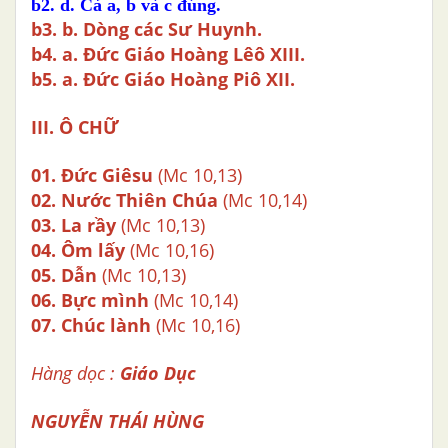
b2.
d. Cả a, b và c đúng.
b3.
b. Dòng các Sư Huynh.
b4.
a. Đức Giáo Hoàng Lêô XIII.
b5.
a. Đức Giáo Hoàng Piô XII.
III. Ô CHỮ
01.
Đức Giêsu
(Mc 10,13)
02.
Nước Thiên Chúa
(Mc 10,14)
03.
La rầy
(Mc 10,13)
04.
Ôm lấy
(Mc 10,16)
05.
Dẫn
(Mc 10,13)
06.
Bực mình
(Mc 10,14)
07.
Chúc lành
(Mc 10,16)
Hàng dọc :
Giáo Dục
NGUYỄN THÁI HÙNG