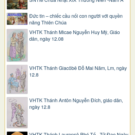
Đức tin – chiếc cầu nối con người với quyền
năng Thiên Chúa
VHTK Thánh Micae Nguyễn Huy Mỹ, Giáo
dân, ngày 12.08
VHTK Thánh Giacôbê Ðỗ Mai Năm, Lm, ngày
12.8
VHTK Thánh Antôn Nguyễn Ðích, giáo dân,
ngày 12.8
VHTK Thánh Laurensô Phó Tế - Tử Đạo Ngày