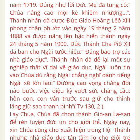
năm 1719. Đúng như lời Đức Mẹ đã tung cô:”
Chúa nâng cao mọi kẻ khiêm nhượng…”.
Thánh nhân đã được Đức Giáo Hoàng Lêô XIII
phong chân phước vào ngày 19 tháng 2 năm
1888 và được nâng lên bậc hiển thánh ngày
24 tháng 5 năm 1900. Đức Thánh Cha Piô XII
đã ban cho Ngài tước hiệu:” Đấng bảo trợ các
nhà giáo dục”. Thánh nhân đã để lại một sự
nghiệp thật vĩ đại về giáo dục, Ngài luôn tin
vào Chúa dù rằng Ngài chẳng nghĩ danh tiếng
Ngài sẽ lớn lao:” Đường cao vọng chẳng đời
nào bước, việc diệu kỳ vượt sức chẳng cầu;
hồn con, con vẫn trước sau giữ cho thinh
lặng giữ sao thanh bình”( Tv 130, 2 ).
Lạy Chúa, Chúa đã chọn thánh Gio-an La-san
để rèn luyện đức tin cho giới trẻ. Ngày nay,
xin Chúa cũng cho xuất hiện trong Hội Thánh
những nhà giáo dục tận tâm lo cho giới trẻ