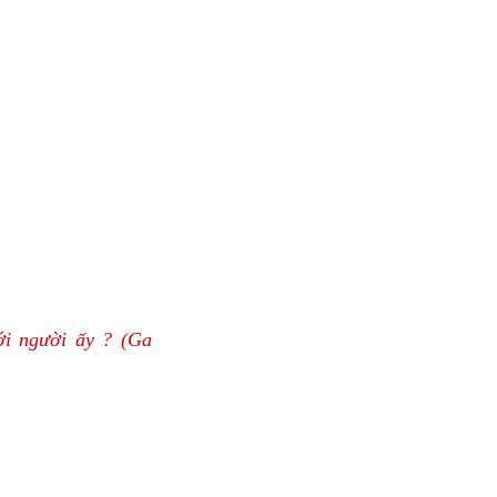
ới người ấy ?
(Ga