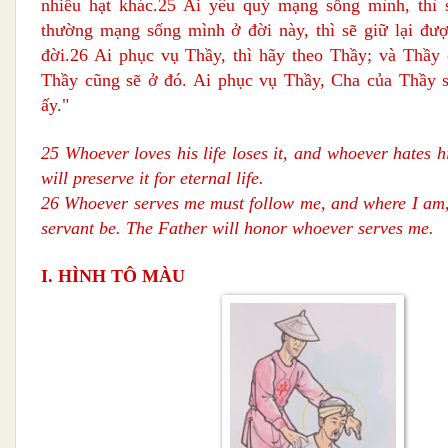
nhiều hạt khác.25 Ai yêu quý mạng sống mình, thì s
thường mạng sống mình ở đời này, thì sẽ giữ lại đư
đời.26 Ai phục vụ Thầy, thì hãy theo Thầy; và Thầy
Thầy cũng sẽ ở đó. Ai phục vụ Thầy, Cha của Thầy s
ấy."
25 Whoever loves his life loses it, and whoever hates hi
will preserve it for eternal life.
26 Whoever serves me must follow me, and where I am, 
servant be. The Father will honor whoever serves me.
I. HÌNH TÔ MÀU