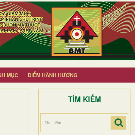
NH MỤC
ĐIỂM HÀNH HƯƠNG
TÌM KIẾM