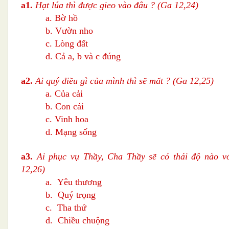
a1.
Hạt lúa thì được gieo vào đâu ? (Ga 12,24)
a. Bờ hồ
b. Vườn nho
c. Lòng đất
d. Cả a, b và c đúng
a2.
Ai quý điều gì của mình thì sẽ mất ?
(Ga 12,25)
a. Của cải
b. Con cái
c. Vinh hoa
d. Mạng sống
a3.
Ai phục vụ Thầy, Cha Thầy sẽ có thái độ nào v
12,26)
a. Yêu thương
b. Quý trọng
c. Tha thứ
d. Chiều chuộng