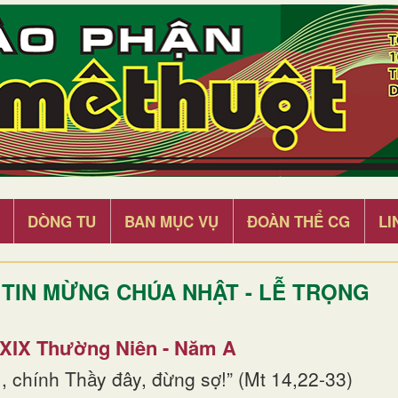
DÒNG TU
BAN MỤC VỤ
ĐOÀN THỂ CG
LI
TIN MỪNG CHÚA NHẬT - LỄ TRỌNG
 XIX Thường Niên - Năm A
, chính Thầy đây, đừng sợ!” (Mt 14,22-33)