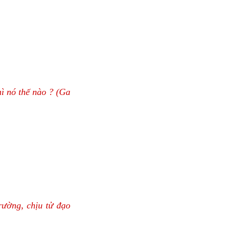
hì nó thế nào ? (Ga
rường, chịu tử đạo