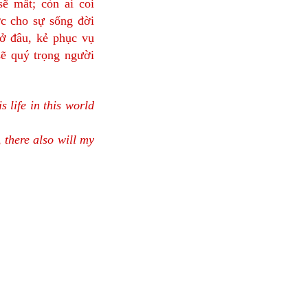
ẽ mất; còn ai coi
ợc cho sự sống đời
 ở đâu, kẻ phục vụ
ẽ quý trọng người
s life in this world
there also will my