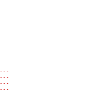
…….
…….
…….
…….
…….