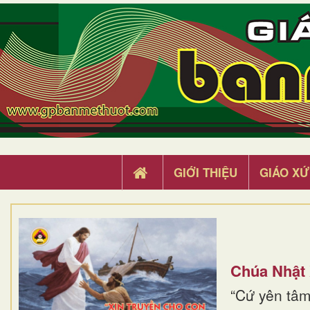
GIỚI THIỆU
GIÁO XỨ
Chúa Nhật
“Cứ yên tâm