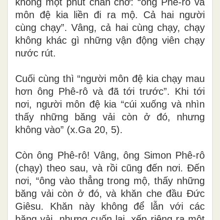
không một phút chần chờ: “ông Phê-rô và
môn đệ kia liền đi ra mộ. Cả hai người
cùng chạy”. Vâng, cả hai cùng chạy, chạy
không khác gì những vận động viên chạy
nước rút.
Cuối cùng thì “người môn đệ kia chạy mau
hơn ông Phê-rô và đã tới trước”. Khi tới
nơi, người môn đệ kia “cúi xuống và nhìn
thấy những băng vải còn ở đó, nhưng
không vào” (x.Ga 20, 5)
.
Còn ông Phê-rô! Vâng, ông Simon Phê-rô
(chạy) theo sau, và rồi cũng đến nơi. Đến
nơi, “ông vào thẳng trong mộ, thấy những
băng vải còn ở đó, và khăn che đầu Đức
Giêsu. Khăn này không để lẫn với các
băng vải, nhưng cuốn lại, xếp riêng ra một