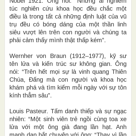
Nobel 1921. Ông nói: “Những ai nghiêm
túc nghiên cứu khoa học đều chắc một
điều là trong tất cả những định luật của vũ
trụ đều có bóng dáng của một thần linh
siêu vượt lên trên con người và chúng ta
phải cảm thấy mình thật thấp kém”
.
Wernher von Braun (1912–1977)
,
kỹ sư
tên lửa và kiến trúc sư không gian. Ông
nói: “Trên hết mọi sự là vinh quang Thiên
Chúa, Đấng mà con người và khoa học
khám phá và tìm kiếm mỗi ngày với sự tôn
kính thẳm sâu”
.
Louis Pasteur. Tấm danh thiếp và sự ngạc
nhiên: “Một sinh viên trẻ ngồi cùng toa xe
lửa với một ông già đang lần hạt. Anh
mạnh dạn bắt chuyện với ông: “Thay vì lần