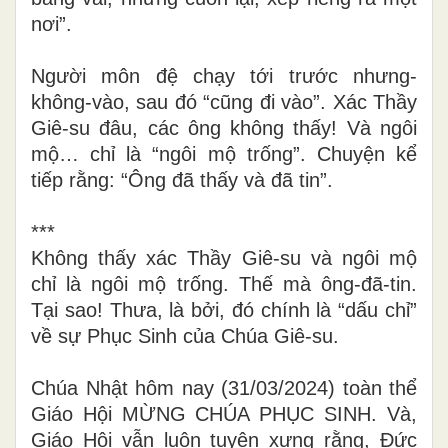
nơi”.
Người môn đệ chạy tới trước nhưng-
không-vào, sau đó “cũng đi vào”. Xác Thầy
Giê-su đâu, các ông không thấy! Và ngôi
mộ… chỉ là “ngôi mộ trống”.
Chuyện kể
tiếp rằng: “Ông đã thấy và đã tin”.
***
Không thấy xác Thầy Giê-su và ngôi mộ
chỉ là ngôi mộ trống. Thế mà ông-đã-tin.
Tại sao! Thưa, là bởi, đó chính là “dấu chỉ”
về sự Phục Sinh của Chúa Giê-su.
Chúa Nhật hôm nay (31/03/2024) toàn thể
Giáo Hội MỪNG CHÚA PHỤC SINH. Và,
Giáo Hội vẫn luôn tuyên xưng rằng, Đức