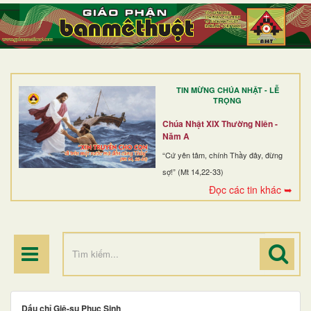
TRANG NHẤT
GIỚI THIỆU
GIÁO XỨ
TIN MỪNG CHÚA NHẬT - LỄ
DÒNG TU
TRỌNG
BAN MỤC VỤ
Chúa Nhật XIX Thường Niên -
Năm A
ĐOÀN THỂ CG
“Cứ yên tâm, chính Thầy đây, đừng
sợ!” (Mt 14,22-33)
LINH MỤC
Đọc các tin khác ➥
ĐIỂM HÀNH HƯƠNG
Dấu chỉ Giê-su Phục Sinh