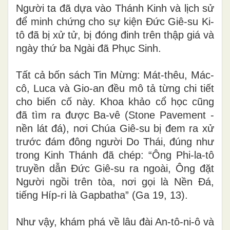
Người ta đã dựa vào Thánh Kinh và lịch sử
để minh chứng cho sự kiện Đức Giê-su Ki-
tô đã bị xử tử, bị đóng đinh trên thập giá và
ngày thứ ba Ngài đã Phục Sinh.
Tất cả bốn sách Tin Mừng: Mát-thêu, Mác-
cô, Luca v
à
Gio-an đ
ề
u mô tả từng chi tiết
cho biến cố này. Khoa khảo cổ học cũng
đã tìm ra được Ba-vê (Stone Pavement -
nền lát đá), nơi Chúa Giê-su bị đem ra xử
trước đám đông người Do Thái, đúng như
trong Kinh Thánh đã chép: “Ông Phi-la-tô
truyền dẫn Đức Giê-su ra ngoài, Ông đặt
Người ngồi trên tòa, nơi gọi là Nền Đá,
tiếng Híp-ri là Gapbatha” (Ga 19, 13).
Như vậy, khám phá về lâu đài An-tô-ni-ô và