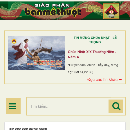
TRANG NHẤT
GIỚI THIỆU
GIÁO XỨ
TIN MỪNG CHÚA NHẬT - LỄ
DÒNG TU
TRỌNG
BAN MỤC VỤ
Chúa Nhật XIX Thường Niên -
Năm A
ĐOÀN THỂ CG
“Cứ yên tâm, chính Thầy đây, đừng
sợ!” (Mt 14,22-33)
LINH MỤC
Đọc các tin khác ➥
ĐIỂM HÀNH HƯƠNG
Xin cho con được sạch