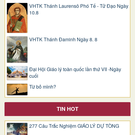
VHTK Thánh Laurensô Phó Tế - Tử Đạo Ngày
10.8
VHTK Thánh Đaminh Ngày 8. 8
Đại Hội Giáo lý toàn quốc lần thứ VII -Ngày
cuối
Từ bỏ mình?
TIN HOT
277 Câu Trắc Nghiệm GIÁO LÝ DỰ TÒNG