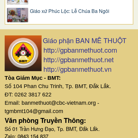
Giáo xứ Phúc Lộc: Lễ Chúa Ba Ngôi
Giáo phận BAN MÊ THUỘT
http://gpbanmethuot.com
http://gpbanmethuot.net
http://gpbanmethuot.vn
Tòa Giám Mục - BMT:
Số 104 Phan Chu Trinh, Tp. BMT, Đắk Lắk.
ĐT: 0262 3817 622
Email: banmethuot@cbc-vietnam.org -
tgmbmt104@gmail.com
Văn phòng Truyền Thông:
Số 01 Trần Hưng Đạo, Tp. BMT, Đắk Lắk.
Zalo: 0843 154 837