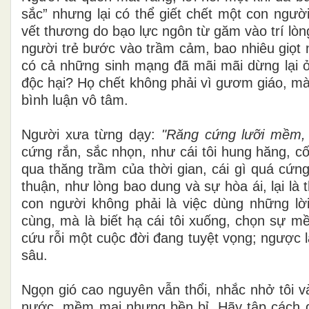
sắc” nhưng lại có thể giết chết một con ngườ
vết thương do bạo lực ngôn từ găm vào trí lò
người trẻ bước vào trầm cảm, bao nhiêu giọt 
có cả những sinh mạng đã mãi mãi dừng lại ở 
độc hại? Họ chết không phải vì gươm giáo, mà
bình luận vô tâm.
Người xưa từng dạy:
"Răng cứng lưỡi mềm, 
cứng rắn, sắc nhọn, như cái tôi hung hăng, c
qua thăng trầm của thời gian, cái gì quá cứng
thuận, như lòng bao dung và sự hòa ái, lại là 
con người không phải là việc dùng những l
cùng, mà là biết hạ cái tôi xuống, chọn sự m
cứu rỗi một cuộc đời đang tuyệt vọng; ngược lạ
sâu.
Ngọn gió cao nguyên vẫn thổi, nhắc nhở tôi 
nước, mềm mại nhưng bền bỉ. Hãy tập cách dừ