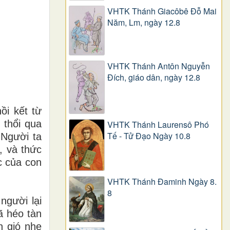
VHTK Thánh Giacôbê Ðỗ Mai
Năm, Lm, ngày 12.8
VHTK Thánh Antôn Nguyễn
Ðích, giáo dân, ngày 12.8
ồi kết từ
 thổi qua
VHTK Thánh Laurensô Phó
Tế - Tử Đạo Ngày 10.8
 Người ta
, và thức
ức của con
VHTK Thánh Đaminh Ngày 8.
8
người lại
ã héo tàn
n gió nhẹ