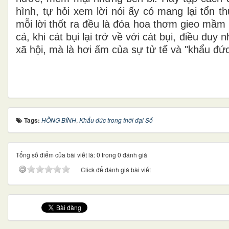
hình, tự hỏi xem lời nói ấy có mang lại tổn 
mỗi lời thốt ra đều là đóa hoa thơm gieo mầm
cả, khi cát bụi lại trở về với cát bụi, điều du
xã hội, mà là hơi ấm của sự tử tế và "khẩu đức"
Tags:
HỒNG BÍNH
,
Khẩu đức trong thời đại Số
Tổng số điểm của bài viết là: 0 trong 0 đánh giá
Click để đánh giá bài viết