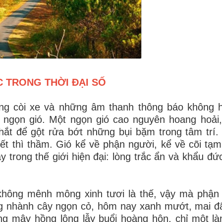
 TRONG THỜI ĐẠI SỐ
ếng còi xe và những âm thanh thông báo không h
t ngọn gió. Một ngọn gió cao nguyên hoang hoải,
hắt để gột rửa bớt những bụi bặm trong tâm trí.
iết thì thầm. Gió kể về phận người, kể về cõi tạm
ay trong thế giới hiện đại: lòng trắc ẩn và khẩu đ
không mênh mông xinh tươi là thế, vậy mà phận 
g nhành cây ngọn cỏ, hôm nay xanh mướt, mai đ
g mây hồng lộng lẫy buổi hoàng hôn, chỉ một là