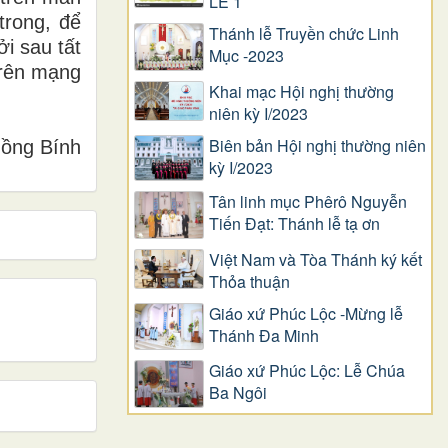
LỄ 1
trong, để
Thánh lễ Truyền chức Linh
i sau tất
Mục -2023
 trên mạng
Khai mạc Hội nghị thường
niên kỳ I/2023
Biên bản Hội nghị thường niên
ồng Bính
kỳ I/2023
Tân linh mục Phêrô Nguyễn
Tiến Đạt: Thánh lễ tạ ơn
Việt Nam và Tòa Thánh ký kết
Thỏa thuận
Giáo xứ Phúc Lộc -Mừng lễ
Thánh Đa Minh
Giáo xứ Phúc Lộc: Lễ Chúa
Ba Ngôi