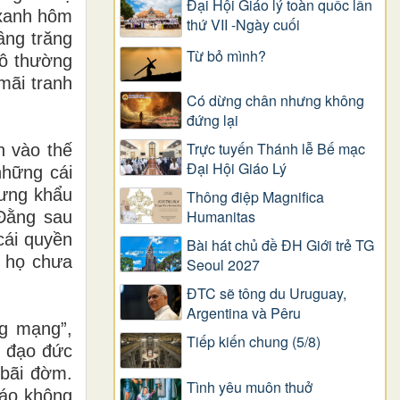
Đại Hội Giáo lý toàn quốc lần
 xanh hôm
thứ VII -Ngày cuối
ầng trăng
Từ bỏ mình?
vô thường
mãi tranh
Có dừng chân nhưng không
đứng lại
Trực tuyến Thánh lễ Bế mạc
n vào thế
Đại Hội Giáo Lý
những cái
hưng khẩu
Thông điệp Magnifica
Humanitas
 Đằng sau
cái quyền
Bài hát chủ đề ĐH Giới trẻ TG
à họ chưa
Seoul 2027
ĐTC sẽ tông du Uruguay,
Argentina và Pêru
ng mạng”,
Tiếp kiến chung (5/8)
t đạo đức
 bãi đờm.
Tình yêu muôn thuở
iáo không