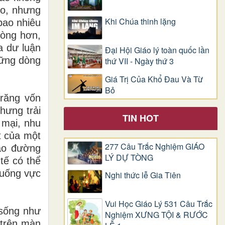
ẹo, nhưng
Khi Chúa thinh lặng
bao nhiêu
lòng hơn,
a dư luận
Đại Hội Giáo lý toàn quốc lần
hững dòng
thứ VII - Ngày thứ 3
Giá Trị Của Khổ Ðau Và Từ
Bỏ
 răng vốn
hưng trải
TIN HOT
 mại, nhu
t của một
277 Câu Trắc Nghiệm GIÁO
vào đường
LÝ DỰ TÒNG
tế có thể
xuống vực
Nghi thức lễ Gia Tiên
Vui Học Giáo Lý 531 Câu Trắc
 sống như
Nghiệm XƯNG TỘI & RƯỚC
 trên màn