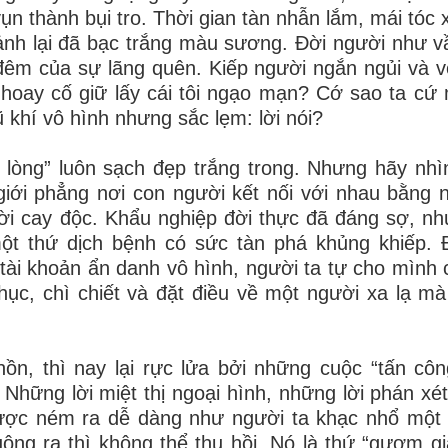
vụn thành bụi tro. Thời gian tàn nhẫn lắm, mái tóc
ảnh lại đã bạc trắng màu sương. Đời người như v
ng đêm của sự lãng quên. Kiếp người ngắn ngủi và 
 hoay cố giữ lấy cái tôi ngạo mạn? Cớ sao ta cứ 
 khí vô hình nhưng sắc lẹm: lời nói?
í lòng” luôn sạch đẹp trắng trong. Nhưng hãy nhì
iới phẳng nơi con người kết nối với nhau bằng 
ời cay độc. Khẩu nghiệp đời thực đã đáng sợ, n
một thứ dịch bệnh có sức tàn phá khủng khiếp.
tài khoản ẩn danh vô hình, người ta tự cho mình 
ục, chì chiết và đặt điều về một người xa lạ m
hồn, thì nay lại rực lửa bởi những cuộc “tấn cô
 Những lời miệt thị ngoại hình, những lời phán xé
 được ném ra dễ dàng như người ta khạc nhổ một
uông ra thì không thể thu hồi. Nó là thứ “gươm g