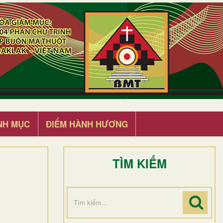
NH MỤC
ĐIỂM HÀNH HƯƠNG
TÌM KIẾM