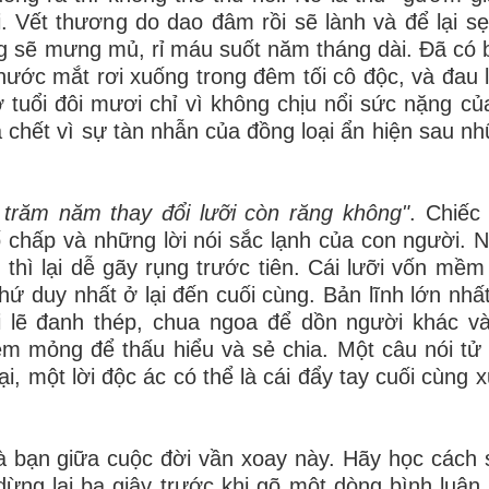
i. Vết thương do dao đâm rồi sẽ lành và để lại s
ng sẽ mưng mủ, rỉ máu suốt năm tháng dài. Đã có 
nước mắt rơi xuống trong đêm tối cô độc, và đau 
tuổi đôi mươi chỉ vì không chịu nổi sức nặng củ
 chết vì sự tàn nhẫn của đồng loại ẩn hiện sau n
trăm năm thay đổi lưỡi còn răng không"
. Chiếc
ố chấp và những lời nói sắc lạnh của con người. N
 thì lại dễ gãy rụng trước tiên. Cái lưỡi vốn mềm
thứ duy nhất ở lại đến cuối cùng. Bản lĩnh lớn nhấ
ời lẽ đanh thép, chua ngoa để dồn người khác 
ềm mỏng để thấu hiểu và sẻ chia. Một câu nói tử 
i, một lời độc ác có thể là cái đẩy tay cuối cùng 
và bạn giữa cuộc đời vần xoay này. Hãy học cách
ng lại ba giây trước khi gõ một dòng bình luận