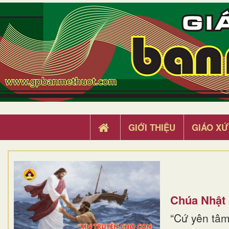
GIỚI THIỆU
GIÁO XỨ
Chúa Nhật
“Cứ yên tâm