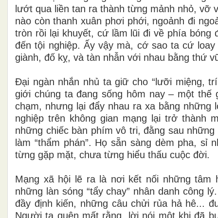
lướt qua liền tan ra thành từng mảnh nhỏ, vỡ 
nào còn thanh xuân phơi phới, ngoảnh đi ngo
tròn rồi lại khuyết, cứ lầm lũi đi về phía bó
đến tội nghiệp. Ấy vậy mà, cớ sao ta cứ loay
giành, đố kỵ, và tàn nhẫn với nhau bằng thứ vũ
Đại ngàn nhắn nhủ ta giữ cho “lưỡi miệng, tr
giới chúng ta đang sống hôm nay – một thế g
chạm, nhưng lại đẩy nhau ra xa bằng những l
nghiệp trên không gian mạng lại trở thành 
những chiếc bàn phím vô tri, đằng sau những 
làm “thẩm phán”. Họ sẵn sàng dèm pha, sỉ nh
từng gặp mặt, chưa từng hiểu thấu cuộc đời.
Mạng xã hội lẽ ra là nơi kết nối những tâm 
những làn sóng “tẩy chay” nhân danh công lý.
đầy định kiến, những câu chửi rủa hả hê...
Người ta quên mất rằng, lời nói một khi đã b