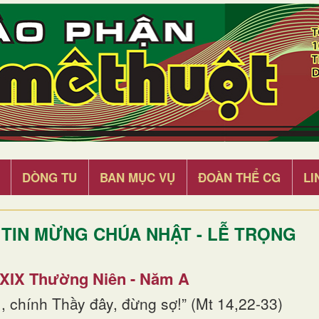
DÒNG TU
BAN MỤC VỤ
ĐOÀN THỂ CG
LI
TIN MỪNG CHÚA NHẬT - LỄ TRỌNG
 XIX Thường Niên - Năm A
, chính Thầy đây, đừng sợ!” (Mt 14,22-33)