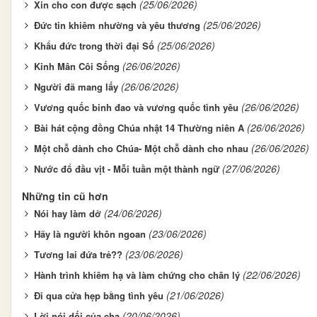
(25/06/2026)
Xin cho con được sạch
(25/06/2026)
Đức tin khiêm nhường và yêu thương
(25/06/2026)
Khẩu đức trong thời đại Số
(26/06/2026)
Kinh Mân Côi Sống
(26/06/2026)
Người đã mang lấy
(26/06/2026)
Vương quốc binh đao và vương quốc tình yêu
(26/06/2026)
Bài hát cộng đồng Chúa nhật 14 Thường niên A
(26/06/2026)
Một chỗ dành cho Chúa- Một chỗ dành cho nhau
(27/06/2026)
Nước đổ đầu vịt - Mỗi tuần một thành ngữ
Những tin cũ hơn
(24/06/2026)
Nói hay làm dở
(23/06/2026)
Hãy là người khôn ngoan
(23/06/2026)
Tương lai đứa trẻ??
(22/06/2026)
Hành trình khiêm hạ và làm chứng cho chân lý
(21/06/2026)
Đi qua cửa hẹp bằng tình yêu
(20/06/2026)
Lời nói dối của cha