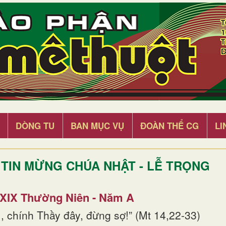
DÒNG TU
BAN MỤC VỤ
ĐOÀN THỂ CG
LI
TIN MỪNG CHÚA NHẬT - LỄ TRỌNG
 XIX Thường Niên - Năm A
, chính Thầy đây, đừng sợ!” (Mt 14,22-33)