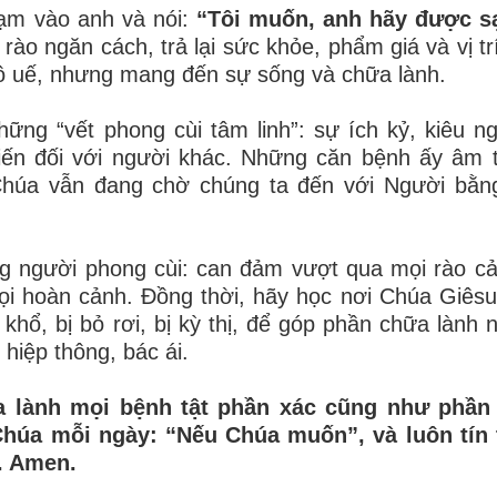
hạm vào anh và nói:
“Tôi muốn, anh hãy được s
ào ngăn cách, trả lại sức khỏe, phẩm giá và vị tr
ô uế, nhưng mang đến sự sống và chữa lành.
ng “vết phong cùi tâm linh”: sự ích kỷ, kiêu n
kiến đối với người khác. Những căn bệnh ấy âm
húa vẫn đang chờ chúng ta đến với Người bằng
g người phong cùi: can đảm vượt qua mọi rào c
ọi hoàn cảnh. Đồng thời, hãy học nơi Chúa Giêsu
hổ, bị bỏ rơi, bị kỳ thị, để góp phần chữa lành 
hiệp thông, bác ái.
a lành mọi bệnh tật phần xác cũng như phần
 Chúa mỗi ngày: “Nếu Chúa muốn”, và luôn tín 
. Amen.