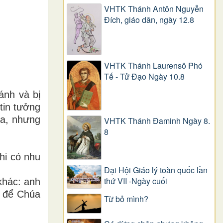
VHTK Thánh Antôn Nguyễn
Ðích, giáo dân, ngày 12.8
VHTK Thánh Laurensô Phó
Tế - Tử Đạo Ngày 10.8
ánh và bị
tin tưởng
úa, nhưng
VHTK Thánh Đaminh Ngày 8.
8
hi có nhu
Đại Hội Giáo lý toàn quốc lần
thứ VII -Ngày cuối
khác: anh
g để Chúa
Từ bỏ mình?