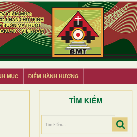
NH MỤC
ĐIỂM HÀNH HƯƠNG
TÌM KIẾM