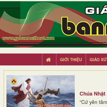
GIỚI THIỆU
GIÁO XỨ
Chúa Nhật
“Cứ yên tâm