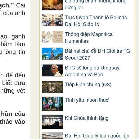
Có dừng chân nhưng không
ạch.”
Cái
đứng lại
í của anh
Trực tuyến Thánh lễ Bế mạc
Đại Hội Giáo Lý
Thông điệp Magnifica
gạo, ganh
Humanitas
 thầm làm
Bài hát chủ đề ĐH Giới trẻ TG
 lòng tin
Seoul 2027
ĐTC sẽ tông du Uruguay,
Argentina và Pêru
ản để đến
 biết đưa
Tiếp kiến chung (5/8)
những vết
Tình yêu muôn thuở
 hồn của
Khi Chúa thinh lặng
thác vào
Đại Hội Giáo lý toàn quốc lần