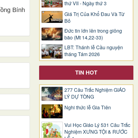
thứ VII - Ngày thứ 3
ồng Bính
Giá Trị Của Khổ Ðau Và Từ
Bỏ
Đức tin lớn lên trong giông
bão (Mt 14,22-33)
LBT: Thánh lễ Cầu nguyện
tháng Tám 2026
TIN HOT
277 Câu Trắc Nghiệm GIÁO
LÝ DỰ TÒNG
Nghi thức lễ Gia Tiên
Vui Học Giáo Lý 531 Câu Trắc
Nghiệm XƯNG TỘI & RƯỚC