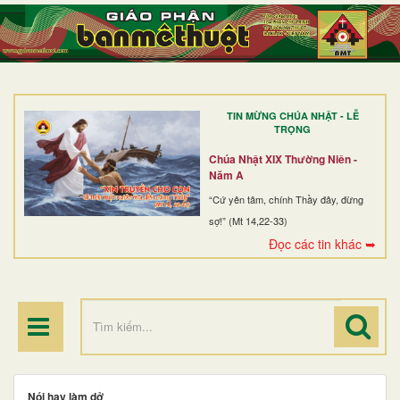
TRANG NHẤT
GIỚI THIỆU
GIÁO XỨ
TIN MỪNG CHÚA NHẬT - LỄ
DÒNG TU
TRỌNG
BAN MỤC VỤ
Chúa Nhật XIX Thường Niên -
Năm A
ĐOÀN THỂ CG
“Cứ yên tâm, chính Thầy đây, đừng
sợ!” (Mt 14,22-33)
LINH MỤC
Đọc các tin khác ➥
ĐIỂM HÀNH HƯƠNG
Nói hay làm dở