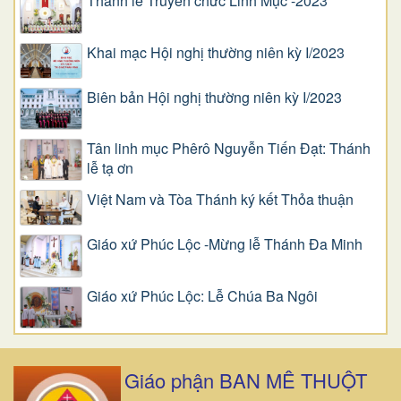
Thánh lễ Truyền chức Linh Mục -2023
Khai mạc Hội nghị thường niên kỳ I/2023
Biên bản Hội nghị thường niên kỳ I/2023
Tân linh mục Phêrô Nguyễn Tiến Đạt: Thánh
lễ tạ ơn
Việt Nam và Tòa Thánh ký kết Thỏa thuận
Giáo xứ Phúc Lộc -Mừng lễ Thánh Đa Minh
Giáo xứ Phúc Lộc: Lễ Chúa Ba Ngôi
Giáo phận BAN MÊ THUỘT