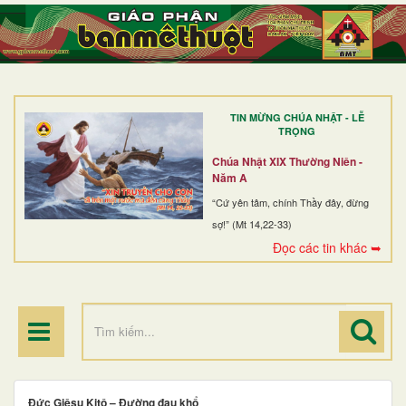
TRANG NHẤT
GIỚI THIỆU
GIÁO XỨ
TIN MỪNG CHÚA NHẬT - LỄ
DÒNG TU
TRỌNG
BAN MỤC VỤ
Chúa Nhật XIX Thường Niên -
Năm A
ĐOÀN THỂ CG
“Cứ yên tâm, chính Thầy đây, đừng
sợ!” (Mt 14,22-33)
LINH MỤC
Đọc các tin khác ➥
ĐIỂM HÀNH HƯƠNG
Đức Giêsu Kitô – Đường đau khổ