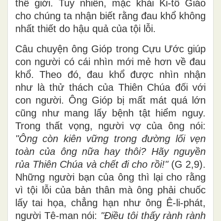
thế giới. Tuy nhiên, mặc khải Ki-tô Giáo
cho chúng ta nhận biết rằng đau khổ không
nhất thiết do hậu quả của tội lỗi.
Câu chuyện ông Gióp trong Cựu Ước giúp
con người có cái nhìn mới mẻ hơn về đau
khổ. Theo đó, đau khổ được nhìn nhận
như là thử thách của Thiên Chúa đối với
con người. Ông Gióp bị mất mát quá lớn
cũng như mang lấy bệnh tật hiểm nguy.
Trong thất vọng, người vợ của ông nói:
"Ông còn kiên vững trong đường lối vẹn
toàn của ông nữa hay thôi? Hãy nguyền
rủa Thiên Chúa và chết đi cho rồi!"
(G 2,9).
Những người bạn của ông thì lại cho rằng
vì tội lỗi của bản thân mà ông phải chuốc
lấy tai họa, chẳng hạn như ông Ê-li-phát,
người Tê-man nói:
"Điều tôi thấy rành rành