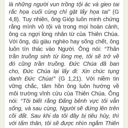
là những người vun trồng tội ác và gieo tai
rắc họa cuối cùng chỉ gặt lấy họa tai"
(G
4,8). Tuy nhiên, ông Gióp luôn minh chứng
rằng mình vô tội và trong mọi hoàn cảnh,
ông ca ngợi lòng nhân từ của Thiên Chúa.
Với ông, dù giàu nghèo hay sống chết, ông
luôn tín thác vào Người. Ông nói:
“Thân
trần truồng sinh từ lòng mẹ, tôi sẽ trở về
đó cũng trần truồng. Đức Chúa đã ban
cho, Đức Chúa lại lấy đi: Xin chúc tụng
danh Đức Chúa!”
(G 1,21). Với niềm tin
vững chắc, tâm hồn ông luôn hướng về
môi trường vĩnh cửu của Thiên Chúa. Ông
nói:
“Tôi biết rằng Đấng bênh vực tôi vẫn
sống, và sau cùng, Người sẽ đứng lên trên
cõi đất. Sau khi da tôi đây bị tiêu hủy, thì
với tấm thân, tôi sẽ được nhìn ngắm Thiên