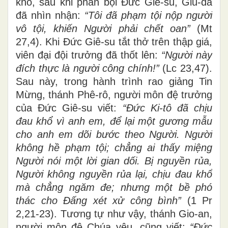
khó, sau khi phản bội Đức Giê-su, Giu-đa
đã nhìn nhận:
“Tôi đã phạm tội nộp người
vô tội, khiến Người phải chết oan”
(Mt
27,4). Khi Đức Giê-su tắt thở trên thập giá,
viên đại đội trưởng đã thốt lên:
“Người này
đích thực là người công chính!”
(Lc 23,47).
Sau này, trong hành trình rao giảng Tin
Mừng, thánh Phê-rô, người môn đệ trưởng
của Đức Giê-su viết:
“Đức Ki-tô đã chịu
đau khổ vì anh em, để lại một gương mẫu
cho anh em dõi bước theo Người. Người
không hề phạm tội; chẳng ai thấy miệng
Người nói một lời gian dối. Bị nguyền rủa,
Người không nguyền rủa lại, chịu đau khổ
mà chẳng ngăm đe; nhưng một bề phó
thác cho Đấng xét xử công bình”
(1 Pr
2,21-23). Tương tự như vậy, thánh Gio-an,
người môn đệ Chúa yêu, cũng viết:
“Đức