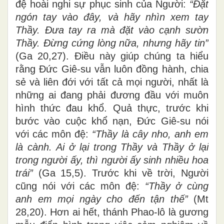
đệ hoài nghi sự phục sinh của Người:
“Đặt
ngón tay vào đây, và hãy nhìn xem tay
Thầy. Đưa tay ra mà đặt vào cạnh sườn
Thầy. Đừng cứng lòng nữa, nhưng hãy tin”
(Ga 20,27). Điều này giúp chúng ta hiểu
rằng Đức Giê-su vẫn luôn đồng hành, chia
sẻ và liên đới với tất cả mọi người, nhất là
những ai đang phải đương đầu với muôn
hình thức đau khổ. Quả thực, trước khi
bước vào cuộc khổ nạn, Đức Giê-su nói
với các môn đệ:
“Thầy là cây nho, anh em
là cành. Ai ở lại trong Thầy và Thầy ở lại
trong người ấy, thì người ấy sinh nhiều hoa
trái”
(Ga 15,5). Trước khi về trời, Người
cũng nói với các môn đệ:
“Thầy ở cùng
anh em mọi ngày cho đến tận thế”
(Mt
28,20). Hơn ai hết, thánh Phao-lô là gương