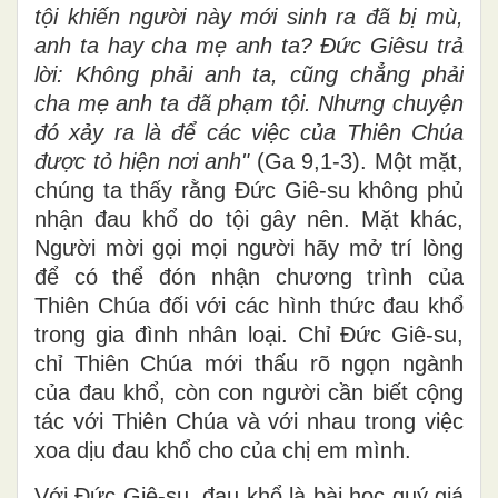
tội khiến người này mới sinh ra đã bị mù,
anh ta hay cha mẹ anh ta? Ðức Giêsu trả
lời: Không phải anh ta, cũng chẳng phải
cha mẹ anh ta đã phạm tội. Nhưng chuyện
đó xảy ra là để các việc của Thiên Chúa
được tỏ hiện nơi anh"
(Ga 9,1-3). Một mặt,
chúng ta thấy rằng Đức Giê-su không phủ
nhận đau khổ do tội gây nên. Mặt khác,
Người mời gọi mọi người hãy mở trí lòng
để có thể đón nhận chương trình của
Thiên Chúa đối với các hình thức đau khổ
trong gia đình nhân loại. Chỉ Đức Giê-su,
chỉ Thiên Chúa mới thấu rõ ngọn ngành
của đau khổ, còn con người cần biết cộng
tác với Thiên Chúa và với nhau trong việc
xoa dịu đau khổ cho của chị em mình.
Với Đức Giê-su, đau khổ là bài học quý giá