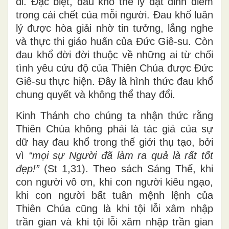
đi. Đặc biệt, đau khổ thể lý đạt đỉnh điểm
trong cái chết của mỗi người. Đau khổ luân
lý được hòa giải nhờ tin tưởng, lắng nghe
và thực thi giáo huấn của Đức Giê-su. Còn
đau khổ đời đời thuộc về những ai từ chối
tình yêu cứu độ của Thiên Chúa được Đức
Giê-su thực hiện. Đây là hình thức đau khổ
chung quyết và không thể thay đổi.
Kinh Thánh cho chúng ta nhận thức rằng
Thiên Chúa không phải là tác giả của sự
dữ hay đau khổ trong thế giới thụ tạo, bởi
vì
“mọi sự Người đã làm ra quả là rất tốt
đẹp!”
(St 1,31). Theo sách Sáng Thế, khi
con người vô ơn, khi con người kiêu ngạo,
khi con người bất tuân mệnh lệnh của
Thiên Chúa cũng là khi tội lỗi xâm nhập
trần gian và khi tội lỗi xâm nhập trần gian