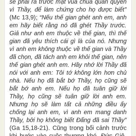
sẽ phải ra trước mặt vua chúa quan quyền
vì Thầy, để làm chứng cho họ được biết”
(Mc 13,9);
“Nếu thế gian ghét anh em, anh
em hãy biết rằng nó đã ghét Thầy trước.
Giả như anh em thuộc về thế gian, thì thế
gian đã yêu thích cái gì là của nó. Nhưng
vì anh em không thuộc về thế gian và Thầy
đã chọn, đã tách anh em khỏi thế gian, nên
thế gian ghét anh em. Hãy nhớ lời Thầy đã
nói với anh em: Tôi tớ không lớn hơn chủ
nhà. Nếu họ đã bắt bớ Thầy, họ cũng sẽ
bắt bớ anh em. Nếu họ đã tuân giữ lời
Thầy, họ cũng sẽ tuân giữ lời anh em.
Nhưng họ sẽ làm tất cả những điều ấy
chống lại anh em, vì anh em mang danh
Thầy, bởi họ không biết Đấng đã sai Thầy”
(Ga 15,18-21). Cũng trong bối cảnh trước
khi bước vào cuộc thương khó, Đức Giê-