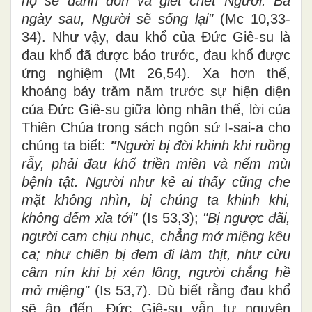
họ sẽ đánh đòn và giết chết Người. Ba
ngày sau, Người sẽ sống lại"
(Mc 10,33-
34). Như vậy, đau khổ của Đức Giê-su là
đau khổ đã được báo trước, đau khổ được
ứng nghiệm (Mt 26,54). Xa hơn thế,
khoảng bảy trăm năm trước sự hiện diện
của Đức Giê-su giữa lòng nhân thế, lời của
Thiên Chúa trong sách ngôn sứ I-sai-a cho
chúng ta biết:
"
Người bị đời khinh khi ruồng
rẫy, phải đau khổ triền miên và nếm mùi
bệnh tật. Người như kẻ ai thấy cũng che
mặt không nhìn, bị chúng ta khinh khi,
không đếm xỉa tới"
(Is 53,3);
"Bị ngược đãi,
người cam chịu nhục, chẳng mở miệng kêu
ca; như chiên bị đem đi làm thịt, như cừu
câm nín khi bị xén lông, người chẳng hề
mở miệng"
(Is 53,7). Dù biết rằng đau khổ
sẽ ập đến, Đức Giê-su vẫn tự nguyện