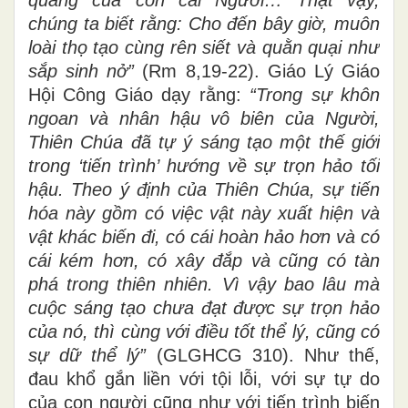
quang của con cái Người… Thật vậy,
chúng ta biết rằng: Cho đến bây giờ, muôn
loài thọ tạo cùng rên siết và quằn quại như
sắp sinh nở”
(Rm 8,19-22).
Giáo Lý Giáo
Hội Công Giáo dạy rằng:
“Trong sự khôn
ngoan và nhân hậu vô biên của Người,
Thiên Chúa đã tự ý sáng tạo một thế giới
trong ‘tiến trình’ hướng về sự trọn hảo tối
hậu. Theo ý định của Thiên Chúa, sự tiến
hóa này gồm có việc vật này xuất hiện và
vật khác biến đi, có cái hoàn hảo hơn và có
cái kém hơn, có xây đắp và cũng có tàn
phá trong thiên nhiên. Vì vậy bao lâu mà
cuộc sáng tạo chưa đạt được sự trọn hảo
của nó, thì cùng với điều tốt thể lý, cũng có
sự dữ thể lý”
(GLGHCG 310). Như thế,
đau khổ gắn liền với tội lỗi, với sự tự do
của con người cũng như với tiến trình biến