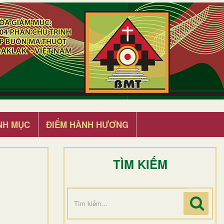
NH MỤC
ĐIỂM HÀNH HƯƠNG
TÌM KIẾM