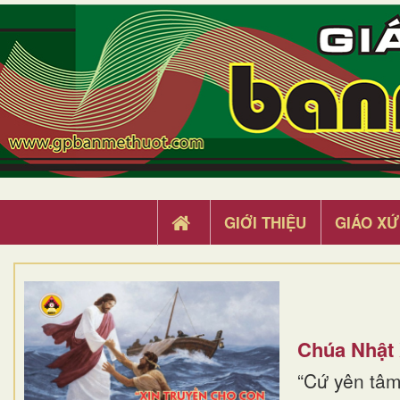
GIỚI THIỆU
GIÁO XỨ
Chúa Nhật
“Cứ yên tâm