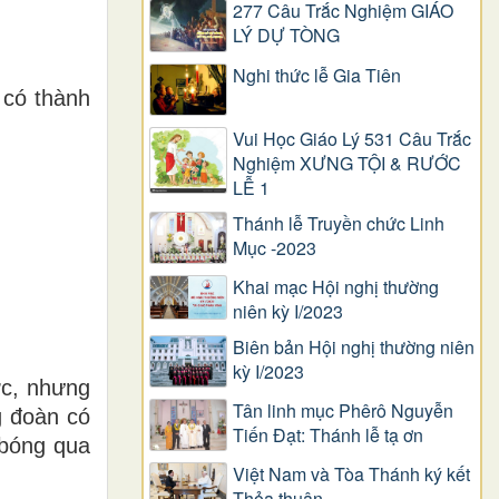
277 Câu Trắc Nghiệm GIÁO
LÝ DỰ TÒNG
Nghi thức lễ Gia Tiên
 có thành
Vui Học Giáo Lý 531 Câu Trắc
Nghiệm XƯNG TỘI & RƯỚC
LỄ 1
Thánh lễ Truyền chức Linh
Mục -2023
Khai mạc Hội nghị thường
niên kỳ I/2023
Biên bản Hội nghị thường niên
kỳ I/2023
ợc, nhưng
Tân linh mục Phêrô Nguyễn
g đoàn có
Tiến Đạt: Thánh lễ tạ ơn
 bóng qua
Việt Nam và Tòa Thánh ký kết
Thỏa thuận