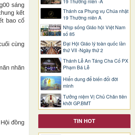
19 Thường niên -A
8g00 sáng
Thánh ca Phụng vụ Chúa nhật
chung kết
19 Thường niên A
ết bao cổ
Nhịp sống Giáo hội Việt Nam
số 85
Đại Hội Giáo lý toàn quốc lần
cuối cùng
thứ VII -Ngày thứ 2
Thánh Lễ An Táng Cha Cố PX
Phạm Bá Lễ
 mãn nhãn
Hiển dung để biến đổi đời
mình
Tưởng niệm Vị Chủ Chăn tiên
khởi GP.BMT
TIN HOT
 Hội đồng