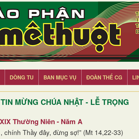
DÒNG TU
BAN MỤC VỤ
ĐOÀN THỂ CG
LI
TIN MỪNG CHÚA NHẬT - LỄ TRỌNG
 XIX Thường Niên - Năm A
, chính Thầy đây, đừng sợ!” (Mt 14,22-33)