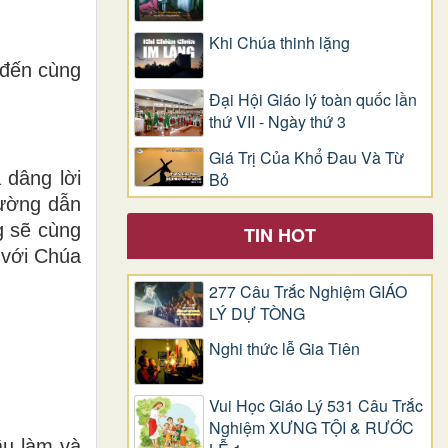
Khi Chúa thinh lặng
ẽ đến cùng
Đại Hội Giáo lý toàn quốc lần
thứ VII - Ngày thứ 3
Giá Trị Của Khổ Ðau Và Từ
 dâng lời
Bỏ
đường dẫn
g sẽ cùng
TIN HOT
 với Chúa
277 Câu Trắc Nghiệm GIÁO
LÝ DỰ TÒNG
Nghi thức lễ Gia Tiên
Vui Học Giáo Lý 531 Câu Trắc
Nghiệm XƯNG TỘI & RƯỚC
ầu làm và