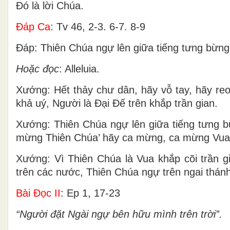
Ðó là lời Chúa.
Ðáp Ca
: Tv 46, 2-3. 6-7. 8-9
Ðáp: Thiên Chúa ngự lên giữa tiếng tưng bừng
Hoặc đọc
: Alleluia.
Xướng: Hết thảy chư dân, hãy vỗ tay, hãy reo
khả uý, Người là Ðại Ðế trên khắp trần gian.
Xướng: Thiên Chúa ngự lên giữa tiếng tưng b
mừng Thiên Chúa’ hãy ca mừng, ca mừng Vua 
Xướng: Vì Thiên Chúa là Vua khắp cõi trần g
trên các nước, Thiên Chúa ngự trên ngai thán
Bài Ðọc II
: Ep 1, 17-23
“Người đặt Ngài ngự bên hữu mình trên trời”.