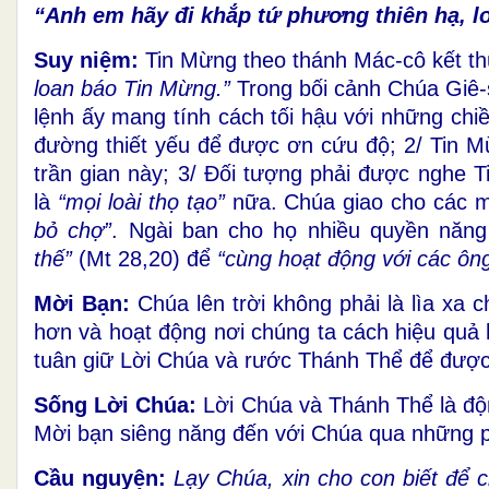
“Anh em hãy đi khắp tứ phương thiên hạ, l
Suy niệm:
Tin Mừng theo thánh Mác-cô kết th
loan báo Tin Mừng.”
Trong bối cảnh Chúa Giê
lệnh ấy mang tính cách tối hậu với những chiề
đường thiết yếu để được ơn cứu độ; 2/ Tin 
trần gian này; 3/ Đối tượng phải được nghe 
là
“mọi loài thọ tạo”
nữa. Chúa giao cho các m
bỏ chợ”
. Ngài ban cho họ nhiều quyền năng
thế”
(Mt 28,20) để
“cùng hoạt động với các ôn
Mời Bạn:
Chúa lên trời không phải là lìa xa c
hơn và hoạt động nơi chúng ta cách hiệu quả 
tuân giữ Lời Chúa và rước Thánh Thể để đượ
Sống Lời Chúa:
Lời Chúa và Thánh Thể là độ
Mời bạn siêng năng đến với Chúa qua những 
Cầu nguyện:
Lạy Chúa, xin cho con biết để c