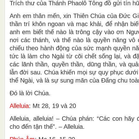
Trích thư của Thánh Phaolô Tông đồ gửi tín h
Anh em thân mến, xin Thiên Chúa của Ðức Giê
thần trí khôn ngoan và mạc khải, để nhận bi
anh em biết thế nào là trông cậy vào ơn Ngườ
nơi các thánh, và thế nào là quyền năng vô c
chiếu theo hành động của sức mạnh quyền năn
tức là làm cho Ngài từ cõi chết sống lại, và đ
các lãnh thần, quyền thần, dũng thần, và qu
lẫn đời sau. Chúa khiến mọi sự quy phục dưới
thể Ngài, và là sự sung mãn của Ðấng chu toà
Ðó là lời Chúa.
Alleluia
: Mt 28, 19 và 20
Alleluia, alleluia! – Chúa phán: “Các con hã
cho đến tận thế”. – Alleluia.