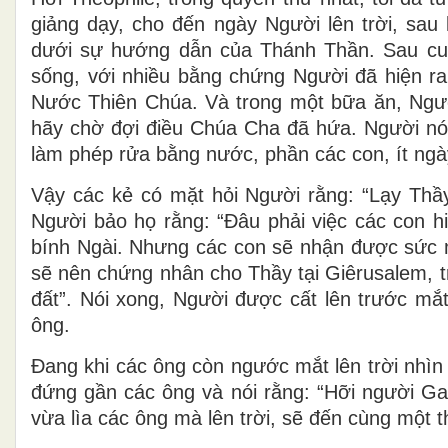
giảng dạy, cho đến ngày Người lên trời, sa
dưới sự hướng dẫn của Thánh Thần. Sau cu
sống, với nhiều bằng chứng Người đã hiện r
Nước Thiên Chúa. Và trong một bữa ăn, Ngườ
hãy chờ đợi điều Chúa Cha đã hứa. Người nó
làm phép rửa bằng nước, phần các con, ít ngà
Vậy các kẻ có mặt hỏi Người rằng: “Lạy Thầy
Người bảo họ rằng: “Ðâu phải việc các con h
bính Ngài. Nhưng các con sẽ nhận được sức 
sẽ nên chứng nhân cho Thầy tại Giêrusalem, t
đất”. Nói xong, Người được cất lên trước m
ông.
Ðang khi các ông còn ngước mắt lên trời nhìn
đứng gần các ông và nói rằng: “Hỡi người Gal
vừa lìa các ông mà lên trời, sẽ đến cùng một t