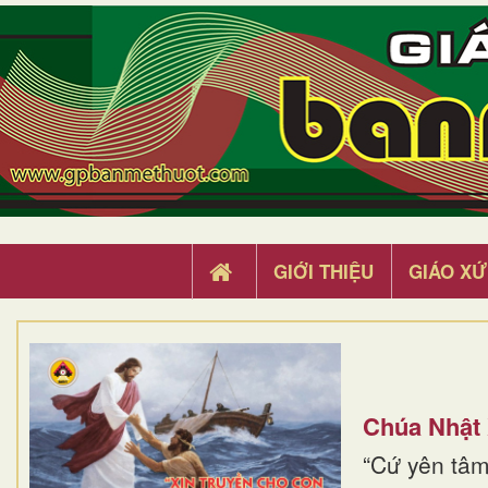
GIỚI THIỆU
GIÁO XỨ
Chúa Nhật
“Cứ yên tâm