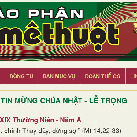
DÒNG TU
BAN MỤC VỤ
ĐOÀN THỂ CG
LI
TIN MỪNG CHÚA NHẬT - LỄ TRỌNG
 XIX Thường Niên - Năm A
, chính Thầy đây, đừng sợ!” (Mt 14,22-33)