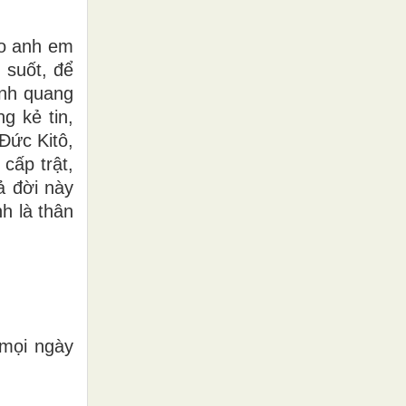
ho anh em
 suốt, để
inh quang
g kẻ tin,
Ðức Kitô,
cấp trật,
ả đời này
h là thân
 mọi ngày