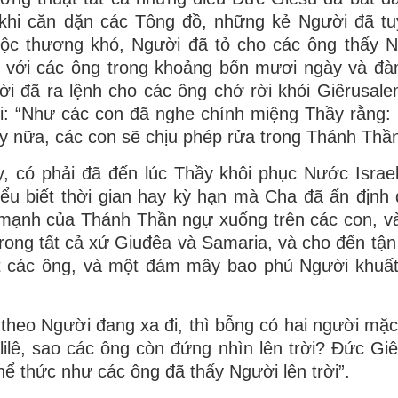
u khi căn dặn các Tông đồ, những kẻ Người đã t
ộc thương khó, Người đã tỏ cho các ông thấy N
a với các ông trong khoảng bốn mươi ngày và đ
i đã ra lệnh cho các ông chớ rời khỏi Giêrusal
i: “Như các con đã nghe chính miệng Thầy rằng:
y nữa, các con sẽ chịu phép rửa trong Thánh Thần
, có phải đã đến lúc Thầy khôi phục Nước Israe
iểu biết thời gian hay kỳ hạn mà Cha đã ấn định
mạnh của Thánh Thần ngự xuống trên các con, v
rong tất cả xứ Giuđêa và Samaria, và cho đến tận 
ắt các ông, và một đám mây bao phủ Người khuấ
 theo Người đang xa đi, thì bỗng có hai người mặc
ilê, sao các ông còn đứng nhìn lên trời? Ðức Gi
hể thức như các ông đã thấy Người lên trời”.