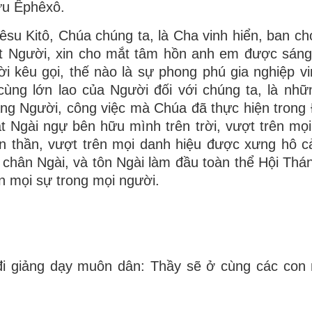
ữu Êphêxô.
su Kitô, Chúa chúng ta, là Cha vinh hiển, ban c
ết Người, xin cho mắt tâm hồn anh em được sáng
i kêu gọi, thế nào là sự phong phú gia nghiệp v
ùng lớn lao của Người đối với chúng ta, là nhữn
g Người, công việc mà Chúa đã thực hiện trong 
ặt Ngài ngự bên hữu mình trên trời, vượt trên mọi 
ản thần, vượt trên mọi danh hiệu được xưng hô c
 chân Ngài, và tôn Ngài làm đầu toàn thể Hội Thán
n mọi sự trong mọi người.
y đi giảng dạy muôn dân: Thầy sẽ ở cùng các con