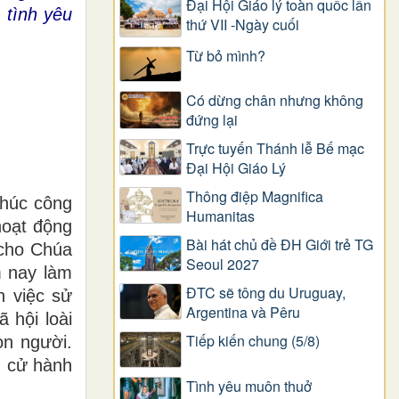
Đại Hội Giáo lý toàn quốc lần
 tình yêu
thứ VII -Ngày cuối
Từ bỏ mình?
Có dừng chân nhưng không
đứng lại
Trực tuyến Thánh lễ Bế mạc
Đại Hội Giáo Lý
Thông điệp Magnifica
thúc công
Humanitas
hoạt động
Bài hát chủ đề ĐH Giới trẻ TG
 cho Chúa
Seoul 2027
 nay làm
ĐTC sẽ tông du Uruguay,
n việc sử
Argentina và Pêru
 hội loài
Tiếp kiến chung (5/8)
on người.
g cử hành
Tình yêu muôn thuở