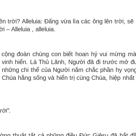
n trời? Alleluia: Đấng vừa lìa các ông lên trời, s
– Alleluia , alleluia.
 cộng đoàn chúng con biết hoan hỷ vui mừng mà
i vinh hiển. Là Thủ Lãnh, Người đã đi trước mở 
 những chi thể của Người nắm chắc phần hy vọn
Chúa hằng sống và hiển trị cùng Chúa, hiệp nhất
ời”.
tường thuật tất cả những điều Ðức Giêsu đã bắt đ