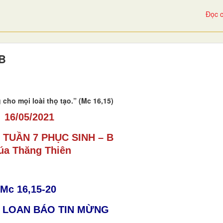
Đọc c
 B
cho mọi loài thọ tạo.” (Mc 16,15)
16/05/2021
TUẦN 7 PHỤC SINH – B
úa Thăng Thiên
Mc 16,15-20
Ể LOAN BÁO TIN MỪNG