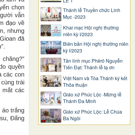
LỄ 1
uyển chọn
Thánh lễ Truyền chức Linh
gười vẫn
Mục -2023
àm đạo về
Khai mạc Hội nghị thường
em, nhưng
niên kỳ I/2023
 Gioan đã
Biên bản Hội nghị thường niên
”.
kỳ I/2023
l chăng?”
Tân linh mục Phêrô Nguyễn
 do quyền
Tiến Đạt: Thánh lễ tạ ơn
à các con
Việt Nam và Tòa Thánh ký kết
cùng trái
Thỏa thuận
t mắt các
Giáo xứ Phúc Lộc -Mừng lễ
Thánh Đa Minh
 áo trắng
Giáo xứ Phúc Lộc: Lễ Chúa
êsu, Ðấng
Ba Ngôi