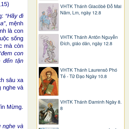
,15)
VHTK Thánh Giacôbê Ðỗ Mai
Năm, Lm, ngày 12.8
g:
“Hãy đi
úa”
, mệnh
nh là con
VHTK Thánh Antôn Nguyễn
cuộc sống
Ðích, giáo dân, ngày 12.8
ộc mà còn
“đem con
o đến tận
VHTK Thánh Laurensô Phó
Tế - Tử Đạo Ngày 10.8
ch sâu xa
g nghe và
VHTK Thánh Đaminh Ngày 8.
Tin Mừng.
8
g nghe và