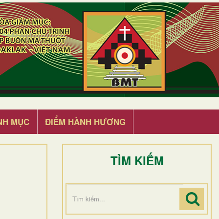
NH MỤC
ĐIỂM HÀNH HƯƠNG
TÌM KIẾM