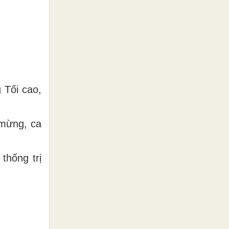
 Tối cao,
 mừng, ca
thống trị