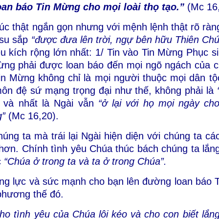
oan báo Tin Mừng cho mọi loài thọ tạo.”
(Mc 16
úc thật ngắn gọn nhưng với mệnh lệnh thật rõ ràn
-su sắp
“được đưa lên trời, ngự bên hữu Thiên Ch
u kích rộng lớn nhất: 1/ Tin vào Tin Mừng Phục si
Mừng phải được loan báo đến mọi ngõ ngách của 
Tin Mừng không chỉ là mọi người thuộc mọi dân t
ôn đệ sứ mạng trọng đại như thế, không phải là
 và nhất là Ngài vẫn
“ở lại với họ mọi ngày ch
g”
(Mc 16,20).
húng ta mà trái lại Ngài hiện diện với chúng ta cá
hơn. Chính tình yêu Chúa thúc bách chúng ta lắn
c
“Chúa ở trong ta và ta ở trong Chúa”.
ng lực và sức mạnh cho bạn lên đường loan báo 
phương thế đó.
ho tình yêu của Chúa lôi kéo và cho con biết lắn