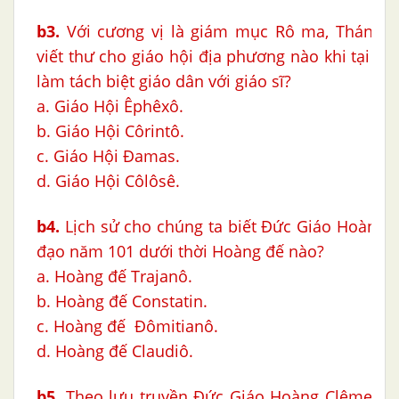
b3.
Với cương vị là giám mục Rô ma, Thánh C
viết thư cho giáo hội địa phương nào khi tại đó
làm tách biệt giáo dân với giáo sĩ?
a. Giáo Hội Êphêxô.
b. Giáo Hội Côrintô.
c. Giáo Hội Đamas.
d. Giáo Hội Côlôsê.
b4.
Lịch sử cho chúng ta biết Đức Giáo Hoàng 
đạo năm 101 dưới thời Hoàng đế nào?
a. Hoàng đế Trajanô.
b. Hoàng đế Constatin.
c. Hoàng đế Ðômitianô.
d. Hoàng đế Claudiô.
b5.
Theo lưu truyền Đức Giáo Hoàng Clêmentê I