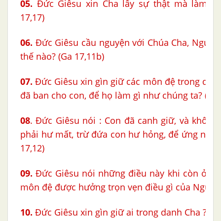
05.
Đức Giêsu xin Cha lấy sự thật mà làm gì
17,17)
06.
Đức Giêsu cầu nguyện với Chúa Cha, Người 
thế nào? (Ga 17,11b)
07.
Đức Giêsu xin gìn giữ các môn đệ trong da
đã ban cho con, để họ làm gì như chúng ta? (Ga 
08
. Đức Giêsu nói : Con đã canh giữ, và không 
phải hư mất, trừ đứa con hư hỏng, để ứng nghiệ
17,12)
09.
Đức Giêsu nói những điều này khi còn ở thế
môn đệ được hưởng trọn vẹn điều gì của Người?
10.
Đức Giêsu xin gìn giữ ai trong danh Cha ?
(G