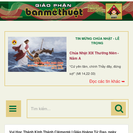
TRANG NHẤT
GIỚI THIỆU
GIÁO XỨ
TIN MỪNG CHÚA NHẬT - LỄ
DÒNG TU
TRỌNG
BAN MỤC VỤ
Chúa Nhật XIX Thường Niên -
Năm A
ĐOÀN THỂ CG
“Cứ yên tâm, chính Thầy đây, đừng
sợ!” (Mt 14,22-33)
LINH MỤC
Đọc các tin khác ➥
ĐIỂM HÀNH HƯƠNG
Vui Học Thánh Kinh Thánh Clêmentê I Giáo Hoàng Tử Đạo, ngày