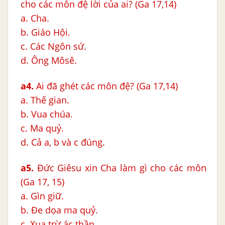
cho các môn đệ lời của ai? (Ga 17,14)
a. Cha.
b. Giáo Hội.
c. Các Ngôn sứ.
d. Ông Môsê.
a4.
Ai đã ghét các môn đệ? (Ga 17,14)
a. Thế gian.
b. Vua chúa.
c. Ma quỷ.
d. Cả a, b và c đúng.
a5.
Đức Giêsu xin Cha làm gì cho các môn đệ k
(Ga 17, 15)
a. Gìn giữ.
b. Đe dọa ma quỷ.
c. Xua trừ ác thần.