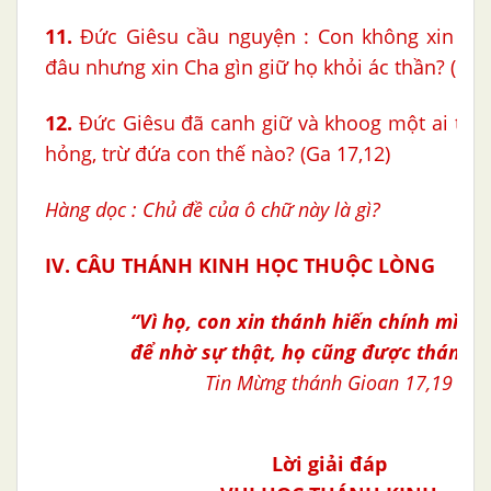
11.
Đức Giêsu cầu nguyện : Con không xin Cha
đâu nhưng xin Cha gìn giữ họ khỏi ác thần? (Ga 
12.
Đức Giêsu đã canh giữ và khoog một ai tro
hỏng, trừ đứa con thế nào? (Ga 17,12)
Hàng dọc : Chủ đề của ô chữ này là gì?
IV. CÂU THÁNH KINH HỌC THUỘC LÒNG
“Vì họ,
con xin thánh hiến chính mình 
để nhờ sự thật, họ cũng được thánh h
Tin Mừng thánh Gioan 17,19
Lời giải đáp