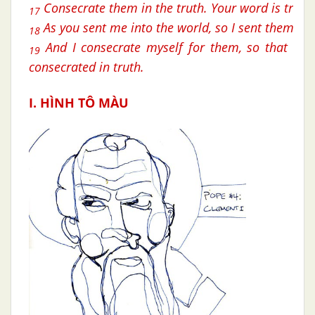
Consecrate them in the truth. Your word is truth.
17
As you sent me into the world, so I sent them int
18
And I consecrate myself for them, so that the
19
consecrated in truth.
I. HÌNH TÔ MÀU