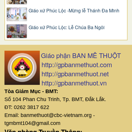
Giáo xứ Phúc Lộc -Mừng lễ Thánh Đa Minh
Giáo xứ Phúc Lộc: Lễ Chúa Ba Ngôi
Giáo phận BAN MÊ THUỘT
http://gpbanmethuot.com
http://gpbanmethuot.net
http://gpbanmethuot.vn
Tòa Giám Mục - BMT:
Số 104 Phan Chu Trinh, Tp. BMT, Đắk Lắk.
ĐT: 0262 3817 622
Email: banmethuot@cbc-vietnam.org -
tgmbmt104@gmail.com
Văn phòng Truyền Thông: