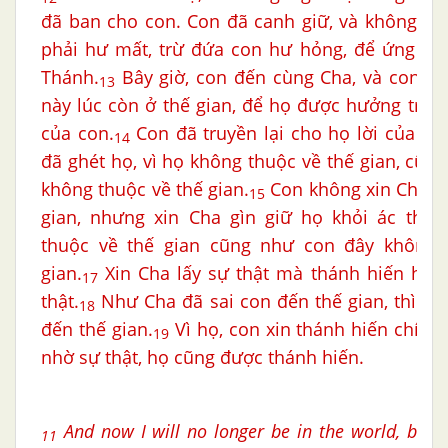
đã ban cho con. Con đã canh giữ, và không mộ
phải hư mất, trừ đứa con hư hỏng, để ứng ngh
Thánh.
Bây giờ, con đến cùng Cha, và con nó
13
này lúc còn ở thế gian, để họ được hưởng trọn
của con.
Con đã truyền lại cho họ lời của Cha
14
đã ghét họ, vì họ không thuộc về thế gian, cũn
không thuộc về thế gian.
Con không xin Cha cấ
15
gian, nhưng xin Cha gìn giữ họ khỏi ác thần
thuộc về thế gian cũng như con đây không 
gian.
Xin Cha lấy sự thật mà thánh hiến họ. 
17
thật.
Như Cha đã sai con đến thế gian, thì co
18
đến thế gian.
Vì họ, con xin thánh hiến chính
19
nhờ sự thật, họ cũng được thánh hiến.
And now I will no longer be in the world, but t
11