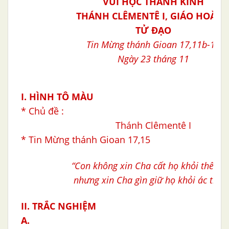
VUI HỌC THÁNH KINH
THÁNH CLÊMENTÊ I, GIÁO HOÀN
TỬ ĐẠO
Tin Mừng thánh Gioan 17,11b-19
Ngày 23 tháng 11
I. HÌNH TÔ MÀU
* Chủ đề :
Thánh Clêmentê I
* Tin Mừng thánh Gioan 17,15
“Con không xin Cha cất họ khỏi thế gia
nhưng xin Cha gìn giữ họ khỏi ác thần
II. TRẮC NGHIỆM
A.