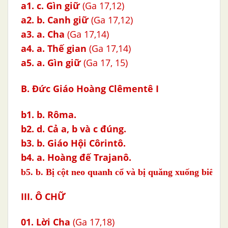
a1.
c. Gìn giữ
(Ga 17,12)
a2.
b. Canh giữ
(Ga 17,12)
a3.
a. Cha
(Ga 17,14)
a4.
a. Thế gian
(Ga 17,14)
a5.
a. Gìn giữ
(Ga 17, 15)
B.
Đức Giáo Hoàng Clêmentê I
b1. b. Rôma.
b2. d. Cả a, b và c đúng.
b3. b. Giáo Hội Côrintô.
b4. a. Hoàng đế Trajanô.
b5.
b. Bị cột neo quanh cổ và bị quăng xuống biển.
III. Ô CHỮ
01.
Lời Cha
(Ga 17,18)