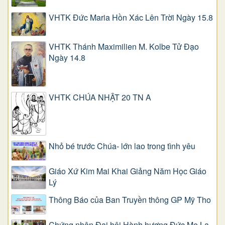
VHTK Đức Maria Hồn Xác Lên Trời Ngày 15.8
VHTK Thánh Maximilien M. Kolbe Tử Đạo
Ngày 14.8
VHTK CHÚA NHẬT 20 TN A
Nhỏ bé trước Chúa- lớn lao trong tình yêu
Giáo Xứ Kim Mai Khai Giảng Năm Học Giáo
Lý
Thông Báo của Ban Truyền thông GP Mỹ Tho
Chứng nhân Đại hội Hành hương Đức Mẹ La