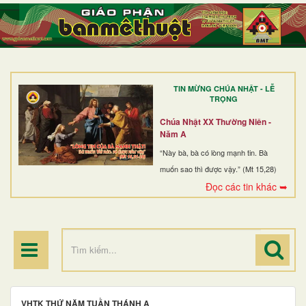
TRANG NHẤT
GIỚI THIỆU
GIÁO XỨ
TIN MỪNG CHÚA NHẬT - LỄ
DÒNG TU
TRỌNG
BAN MỤC VỤ
Chúa Nhật XX Thường Niên -
Năm A
ĐOÀN THỂ CG
“Này bà, bà có lòng mạnh tin. Bà
muốn sao thì được vậy.” (Mt 15,28)
LINH MỤC
Đọc các tin khác ➥
ĐIỂM HÀNH HƯƠNG
VHTK THỨ NĂM TUẦN THÁNH A