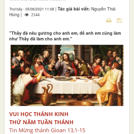
|
Tác giả bài viết:
Nguyễn Thái
Thứ bảy - 05/06/2021 11:08
Hùng |
2144
"Thầy đã nêu gương cho anh em, để anh em cũng làm
như Thầy đã làm cho anh em."
VUI HỌC THÁNH KINH
THỨ NĂM TUẦN THÁNH
Tin Mừng thánh Gioan 13,1-15