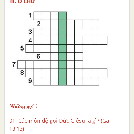
III. Ô CHỮ
Những gợi ý
01. Các môn đệ gọi Đức Giêsu là gì? (Ga
13,13)