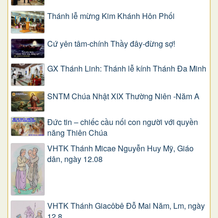
Thánh lễ mừng Kim Khánh Hôn Phối
Cứ yên tâm-chính Thầy đây-đừng sợ!
GX Thánh Linh: Thánh lễ kính Thánh Đa Minh
SNTM Chúa Nhật XIX Thường Niên -Năm A
Đức tin – chiếc cầu nối con người với quyền
năng Thiên Chúa
VHTK Thánh Micae Nguyễn Huy Mỹ, Giáo
dân, ngày 12.08
VHTK Thánh Giacôbê Ðỗ Mai Năm, Lm, ngày
12.8