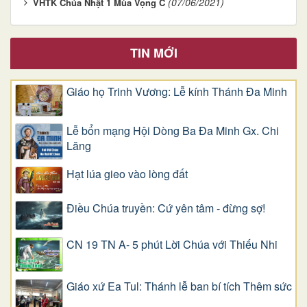
(07/06/2021)
VHTK Chúa Nhật 1 Mùa Vọng C
TIN MỚI
Giáo họ Trinh Vương: Lễ kính Thánh Đa Minh
Lễ bổn mạng Hội Dòng Ba Đa Minh Gx. Chi
Lăng
Hạt lúa gieo vào lòng đất
Điều Chúa truyền: Cứ yên tâm - đừng sợ!
CN 19 TN A- 5 phút Lời Chúa với Thiếu Nhi
Giáo xứ Ea Tul: Thánh lễ ban bí tích Thêm sức