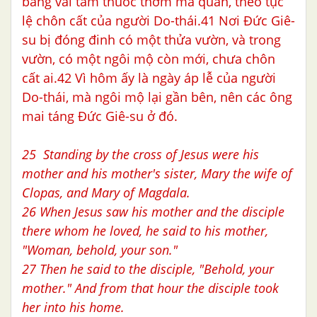
băng vải tẩm thuốc thơm mà quấn, theo tục
lệ chôn cất của người Do-thái.41 Nơi Đức Giê-
su bị đóng đinh có một thửa vườn, và trong
vườn, có một ngôi mộ còn mới, chưa chôn
cất ai.42 Vì hôm ấy là ngày áp lễ của người
Do-thái, mà ngôi mộ lại gần bên, nên các ông
mai táng Đức Giê-su ở đó.
25 Standing by the cross of Jesus were his
mother and his mother's sister, Mary the wife of
Clopas, and Mary of Magdala.
26 When Jesus saw his mother and the disciple
there whom he loved, he said to his mother,
"Woman, behold, your son."
27 Then he said to the disciple, "Behold, your
mother." And from that hour the disciple took
her into his home.