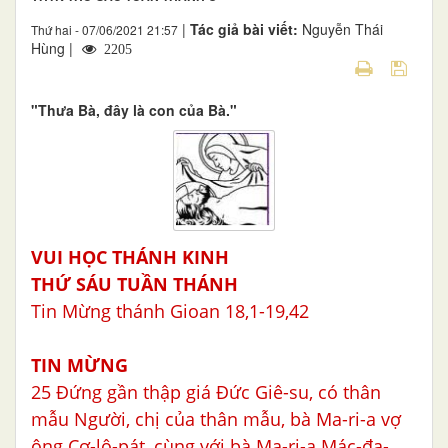
|
Tác giả bài viết:
Nguyễn Thái
Thứ hai - 07/06/2021 21:57
Hùng |
2205
"Thưa Bà, đây là con của Bà."
VUI HỌC THÁNH KINH
THỨ SÁU TUẦN THÁNH
Tin Mừng thánh Gioan 18,1-19,42
TIN MỪNG
25 Đứng gần thập giá Đức Giê-su, có thân
mẫu Người, chị của thân mẫu, bà Ma-ri-a vợ
ông Cơ-lô-pát, cùng với bà Ma-ri-a Mác-đa-