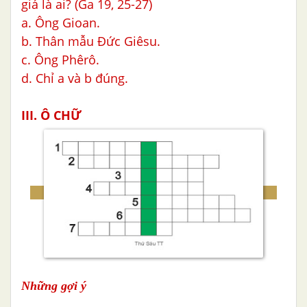
giá là ai? (Ga 19, 25-27)
a. Ông Gioan.
b. Thân mẫu Đức Giêsu.
c. Ông Phêrô.
d. Chỉ a và b đúng.
III. Ô CHỮ
Những gợi ý