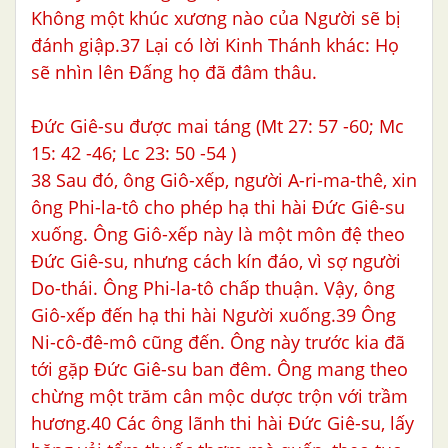
Không một khúc xương nào của Người sẽ bị
đánh giập.37 Lại có lời Kinh Thánh khác: Họ
sẽ nhìn lên Đấng họ đã đâm thâu.
Đức Giê-su được mai táng (Mt 27: 57 -60; Mc
15: 42 -46; Lc 23: 50 -54 )
38 Sau đó, ông Giô-xếp, người A-ri-ma-thê, xin
ông Phi-la-tô cho phép hạ thi hài Đức Giê-su
xuống. Ông Giô-xếp này là một môn đệ theo
Đức Giê-su, nhưng cách kín đáo, vì sợ người
Do-thái. Ông Phi-la-tô chấp thuận. Vậy, ông
Giô-xếp đến hạ thi hài Người xuống.39 Ông
Ni-cô-đê-mô cũng đến. Ông này trước kia đã
tới gặp Đức Giê-su ban đêm. Ông mang theo
chừng một trăm cân mộc dược trộn với trầm
hương.40 Các ông lãnh thi hài Đức Giê-su, lấy