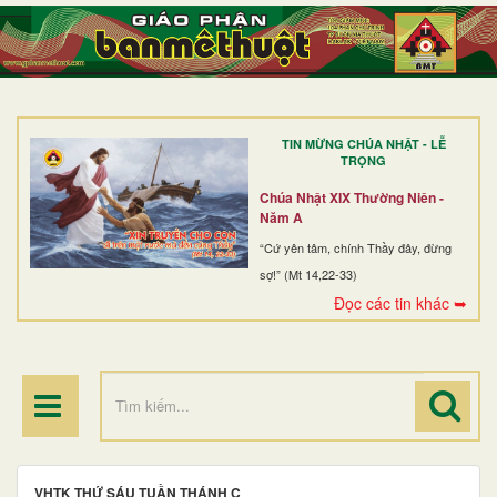
TRANG NHẤT
GIỚI THIỆU
GIÁO XỨ
TIN MỪNG CHÚA NHẬT - LỄ
DÒNG TU
TRỌNG
BAN MỤC VỤ
Chúa Nhật XIX Thường Niên -
Năm A
ĐOÀN THỂ CG
“Cứ yên tâm, chính Thầy đây, đừng
sợ!” (Mt 14,22-33)
LINH MỤC
Đọc các tin khác ➥
ĐIỂM HÀNH HƯƠNG
VHTK THỨ SÁU TUẦN THÁNH C