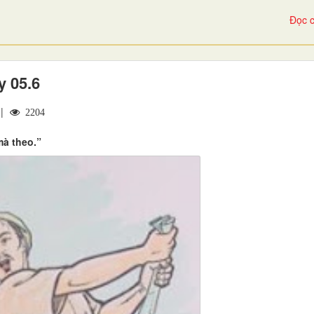
Đọc c
y 05.6
 |
2204
mà theo.”