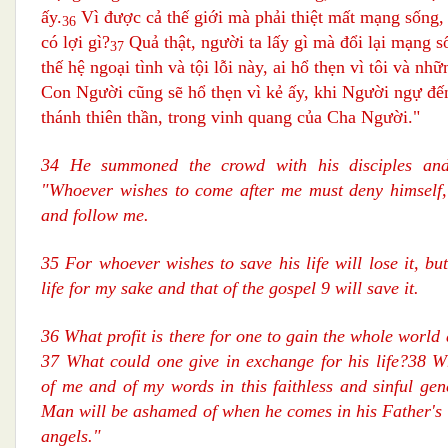
ấy.
Vì được cả thế giới mà phải thiệt mất mạng sống, 
36
có lợi gì?
Quả thật, người ta lấy gì mà đổi lại mạng 
37
thế hệ ngoại tình và tội lỗi này, ai hổ thẹn vì tôi và nhữn
Con Người cũng sẽ hổ thẹn vì kẻ ấy, khi Người ngự đế
thánh thiên thần, trong vinh quang của Cha Người."
34 He summoned the crowd with his disciples and
"Whoever wishes to come after me must deny himself, 
and follow me.
35 For whoever wishes to save his life will lose it, bu
life for my sake and that of the gospel 9 will save it.
36 What profit is there for one to gain the whole world a
37 What could one give in exchange for his life?38 
of me and of my words in this faithless and sinful gen
Man will be ashamed of when he comes in his Father's 
angels."