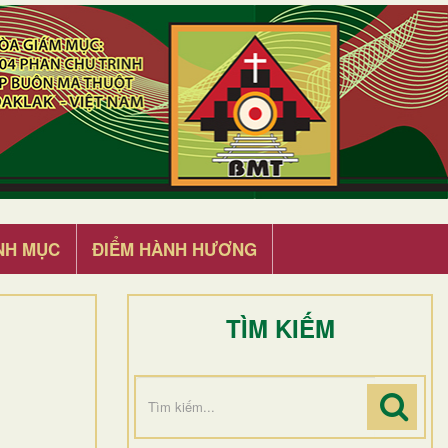
NH MỤC
ĐIỂM HÀNH HƯƠNG
TÌM KIẾM