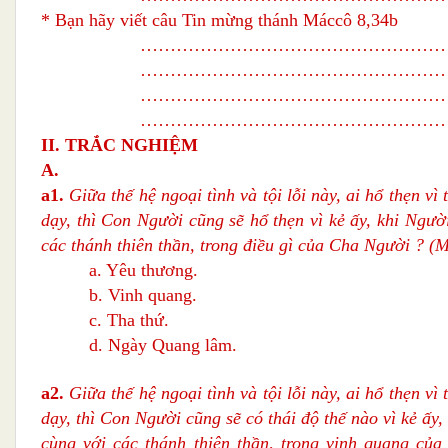
* Bạn hãy viết câu Tin mừng thánh Máccô 8,34b
……………………………………………
……………………………………………
……………………………………………
……………………………………………
II. TRẮC NGHIỆM
A.
a1.
Giữa thế hệ ngoại tình và tội lỗi này, ai hổ thẹn vì 
dạy, thì Con Người cũng sẽ hổ thẹn vì kẻ ấy, khi Ngườ
các thánh thiên thần, trong điều gì của Cha Người ?
(M
a. Yêu thương.
b. Vinh quang.
c. Tha thứ.
d. Ngày Quang lâm.
a2.
Giữa thế hệ ngoại tình và tội lỗi này, ai hổ thẹn vì 
dạy, thì Con Người cũng sẽ có thái độ thế nào vì kẻ ấy
cùng với các thánh thiên thần, trong vinh quang củ