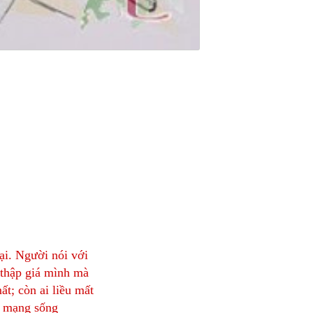
ại. Người nói với
 thập giá mình mà
t; còn ai liều mất
c mạng sống