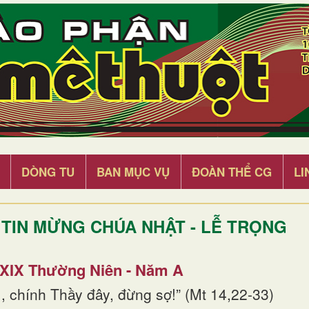
DÒNG TU
BAN MỤC VỤ
ĐOÀN THỂ CG
LI
TIN MỪNG CHÚA NHẬT - LỄ TRỌNG
 XIX Thường Niên - Năm A
, chính Thầy đây, đừng sợ!” (Mt 14,22-33)