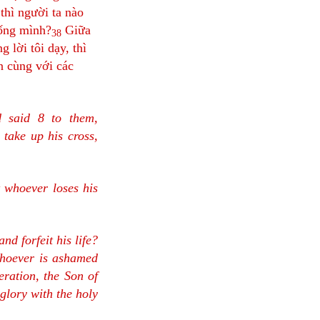
thì người ta nào
sống mình?
Giữa
38
g lời tôi dạy, thì
n cùng với các
 said 8 to them,
take up his cross,
t whoever loses his
nd forfeit his life?
Whoever is ashamed
eration, the Son of
glory with the holy