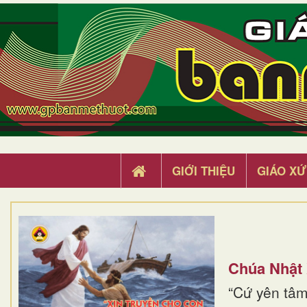
GIỚI THIỆU
GIÁO XỨ
Chúa Nhật
“Cứ yên tâm