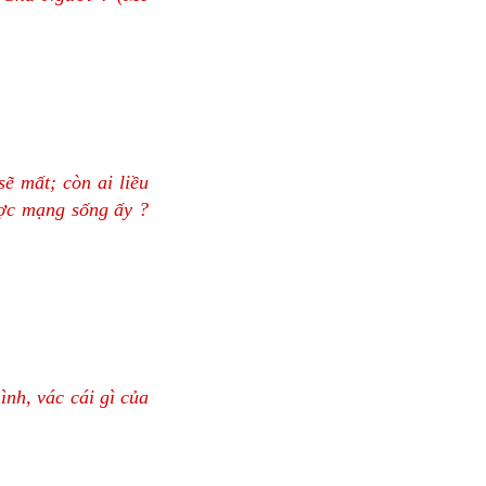
ẽ mất; còn ai liều
ược mạng sống ấy ?
ình, vác cái gì của