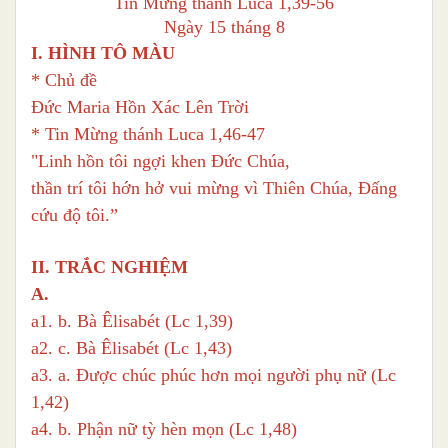
Tin Mừng thánh Luca 1,39-56
Ngày 15 tháng 8
I. HÌNH TÔ MÀU
* Chủ đề
Đức Maria Hồn Xác Lên Trời
* Tin Mừng thánh Luca 1,46-47
"Linh hồn tôi ngợi khen Đức Chúa,
thần trí tôi hớn hở vui mừng vì Thiên Chúa, Đấng
cứu độ tôi.”
II. TRẮC NGHIỆM
A.
a1. b. Bà Êlisabét (Lc 1,39)
a2. c. Bà Êlisabét (Lc 1,43)
a3. a. Được chúc phúc hơn mọi người phụ nữ (Lc
1,42)
a4. b. Phận nữ tỳ hèn mọn (Lc 1,48)