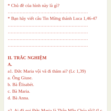
* Chủ đề của hình này là gì?
………………………………………………
* Bạn hãy viết câu Tin Mừng thánh Luca 1,46-47
………………………………………………
………………………………………………
………………………………………………
………………………………………………
II. TRẮC NGHIỆM
A.
a1. Đức Maria vội vã đi thăm ai? (Lc 1,39)
a. Ông Giuse.
b. Bà Êlisabét.
c. Bà Maria.
d. Bà Anna.
a2. Ai đã gọi Đức Maria là Thân Mẫu Chúa tôi? (Lc