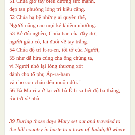
51 Chúa giơ tay biểu dương sức mạnh,
dẹp tan phường lòng trí kiêu căng.
52 Chúa hạ bệ những ai quyền thế,
Người nâng cao mọi kẻ khiêm nhường.
53 Kẻ đói nghèo, Chúa ban của đầy dư,
người giàu có, lại đuổi về tay trắng.
54 Chúa độ trì Ít-ra-en, tôi tớ của Người,
55 như đã hứa cùng cha ông chúng ta,
vì Người nhớ lại lòng thương xót
dành cho tổ phụ Áp-ra-ham
và cho con cháu đến muôn đời."
56 Bà Ma-ri-a ở lại với bà Ê-li-sa-bét độ ba tháng,
rồi trở về nhà.
39 During those days Mary set out and traveled to
the hill country in haste to a town of Judah,40 where