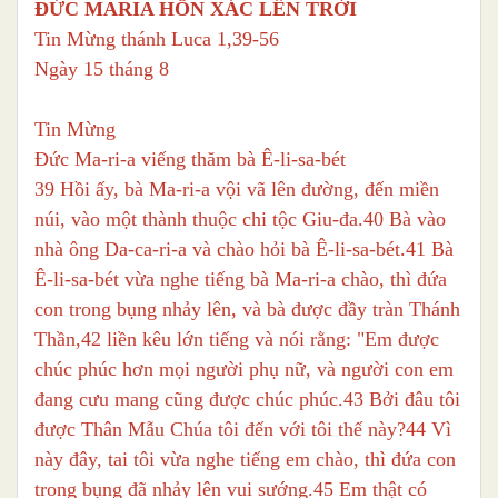
ĐỨC MARIA HỒN XÁC LÊN TRỜI
Tin Mừng thánh Luca 1,39-56
Ngày 15 tháng 8
Tin Mừng
Đức Ma-ri-a viếng thăm bà Ê-li-sa-bét
39 Hồi ấy, bà Ma-ri-a vội vã lên đường, đến miền
núi, vào một thành thuộc chi tộc Giu-đa.40 Bà vào
nhà ông Da-ca-ri-a và chào hỏi bà Ê-li-sa-bét.41 Bà
Ê-li-sa-bét vừa nghe tiếng bà Ma-ri-a chào, thì đứa
con trong bụng nhảy lên, và bà được đầy tràn Thánh
Thần,42 liền kêu lớn tiếng và nói rằng: "Em được
chúc phúc hơn mọi người phụ nữ, và người con em
đang cưu mang cũng được chúc phúc.43 Bởi đâu tôi
được Thân Mẫu Chúa tôi đến với tôi thế này?44 Vì
này đây, tai tôi vừa nghe tiếng em chào, thì đứa con
trong bụng đã nhảy lên vui sướng.45 Em thật có