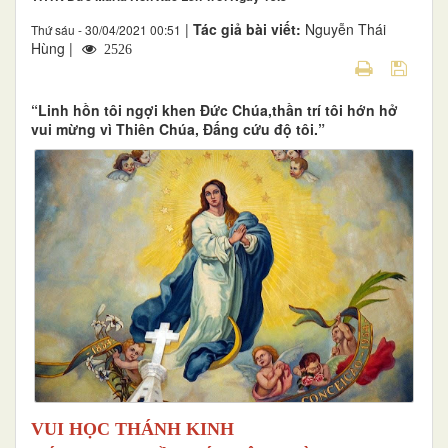
|
Tác giả bài viết:
Nguyễn Thái
Thứ sáu - 30/04/2021 00:51
Hùng |
2526
“Linh hồn tôi ngợi khen Đức Chúa,thần trí tôi hớn hở
vui mừng vì Thiên Chúa, Đấng cứu độ tôi.”
VUI HỌC THÁNH KINH