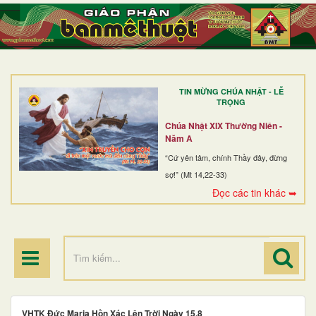
TRANG NHẤT
GIỚI THIỆU
GIÁO XỨ
TIN MỪNG CHÚA NHẬT - LỄ
DÒNG TU
TRỌNG
BAN MỤC VỤ
Chúa Nhật XIX Thường Niên -
Năm A
ĐOÀN THỂ CG
“Cứ yên tâm, chính Thầy đây, đừng
sợ!” (Mt 14,22-33)
LINH MỤC
Đọc các tin khác ➥
ĐIỂM HÀNH HƯƠNG
VHTK Đức Maria Hồn Xác Lên Trời Ngày 15.8