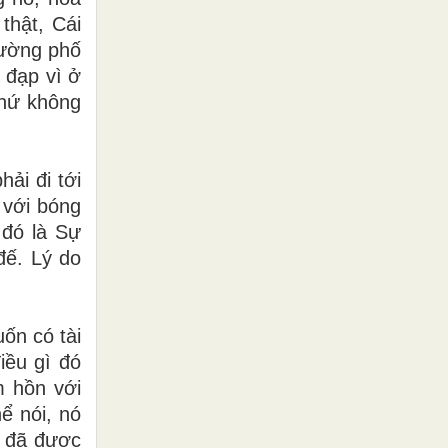
thật, Cái
đường phố
 đạp vì ở
thứ không
ải đi tới
 với bóng
 đó là Sự
đế. Lý do
ốn có tài
iều gì đó
m hồn với
ể nói, nó
n đã được