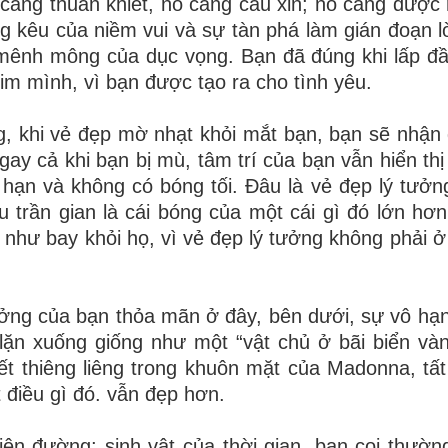
Nó càng thuần khiết, nó càng cầu xin; nó càng được
ng kêu của niềm vui và sự tàn phá làm gián đoạn lờ
ào mênh mông của dục vọng. Bạn đã đúng khi lấp đầy
tim mình, vì bạn được tạo ra cho tình yêu.
g, khi vẻ đẹp mờ nhạt khỏi mắt bạn, bạn sẽ nhận
ay cả khi bạn bị mù, tâm trí của bạn vẫn hiển thị
i hạn và không có bóng tối. Đâu là vẻ đẹp lý tưở
trần gian là cái bóng của một cái gì đó lớn hơn
như bay khỏi họ, vì vẻ đẹp lý tưởng không phải ở 
ưởng của bạn thỏa mãn ở đây, bên dưới, sự vô hạ
ó lặn xuống giống như một “vật chủ ở bãi biển và
ết thiêng liêng trong khuôn mặt của Madonna, tất
 điều gì đó. vẫn đẹp hơn.
ên đường; sinh vật của thời gian, bạn coi thườn