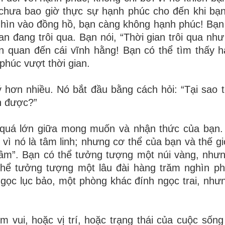
 chưa bao giờ thực sự hạnh phúc cho đến khi bạ
nhìn vào đồng hồ, bạn càng không hạnh phúc! Bạn
an đang trôi qua. Bạn nói, “Thời gian trôi qua như
ên quan đến cái vĩnh hằng! Bạn có thể tìm thấy 
phúc vượt thời gian.
 hơn nhiều. Nó bắt đầu bằng cách hỏi: “Tại sao tôi
nh được?”
h quá lớn giữa mong muốn và nhận thức của bạn.
vì nó là tâm linh; nhưng cơ thể của bạn và thế gi
iam cầm”. Bạn có thể tưởng tượng một núi vàng, như
 thể tưởng tượng một lâu đài hàng trăm nghìn p
ọc lục bảo, một phòng khác đính ngọc trai, như
ui, hoặc vị trí, hoặc trạng thái của cuộc sống 