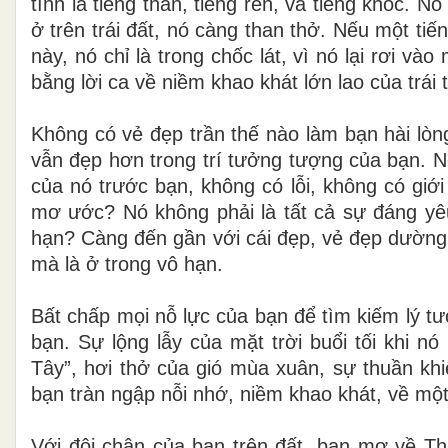
tình là tiếng than, tiếng rên, và tiếng khóc. 
ở trên trái đất, nó càng than thở. Nếu một tiế
này, nó chỉ là trong chốc lát, vì nó lại rơi v
bằng lời ca về niềm khao khát lớn lao của trái 
Không có vẻ đẹp trần thế nào làm bạn hài lòn
vẫn đẹp hơn trong trí tưởng tượng của bạn. Ng
của nó trước bạn, không có lỗi, không có giớ
mơ ước? Nó không phải là tất cả sự đáng yêu 
hạn? Càng đến gần với cái đẹp, vẻ đẹp dường 
mà là ở trong vô hạn.
Bất chấp mọi nỗ lực của bạn để tìm kiếm lý t
bạn. Sự lộng lẫy của mặt trời buổi tối khi n
Tây”, hơi thở của gió mùa xuân, sự thuần khi
bạn tràn ngập nỗi nhớ, niềm khao khát, về một
Với đôi chân của bạn trên đất, bạn mơ về Thi