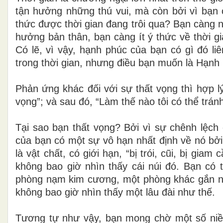
tận hưởng những thú vui, mà còn bởi vì bạn
thức được thời gian đang trôi qua? Bạn càng 
hưởng bản thân, bạn càng ít ý thức về thời gi
Có lẽ, vì vậy, hạnh phúc của bạn có gì đó li
trong thời gian, nhưng điều bạn muốn là Hạnh 
Phản ứng khác đối với sự thất vọng thì hợp lý
vọng”; và sau đó, “Làm thế nào tôi có thể trá
Tại sao bạn thất vọng? Bởi vì sự chênh lệc
của bạn có một sự vô hạn nhất định về nó bởi 
là vật chất, có giới hạn, “bị trói, cũi, bị g
không bao giờ nhìn thấy cái núi đó. Bạn có
phòng nạm kim cương, một phòng khác gắn ng
không bao giờ nhìn thấy một lâu đài như thế.
Tương tự như vậy, bạn mong chờ một số niềm v