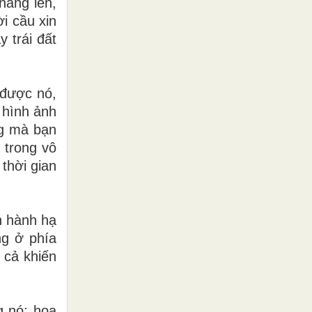
 nâng lên,
i cầu xin
 trái đất
 được nó,
 hình ảnh
ng mà bạn
 trong vô
thời gian
n hành hạ
ng ở phía
 cả khiến
g nó; hoa