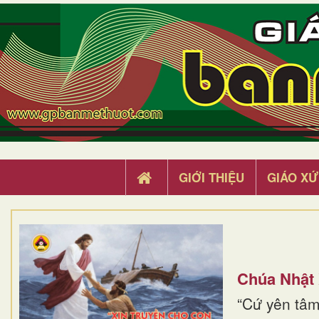
GIỚI THIỆU
GIÁO XỨ
Chúa Nhật
“Cứ yên tâm