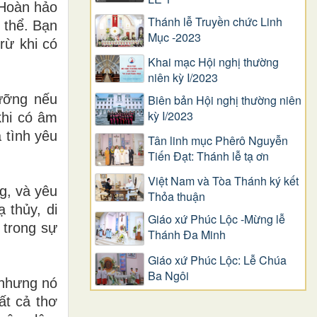
 Hoàn hảo
Thánh lễ Truyền chức Linh
 thể. Bạn
Mục -2023
rừ khi có
Khai mạc Hội nghị thường
niên kỳ I/2023
dưỡng nếu
Biên bản Hội nghị thường niên
kỳ I/2023
khi có âm
 tình yêu
Tân linh mục Phêrô Nguyễn
Tiến Đạt: Thánh lễ tạ ơn
Việt Nam và Tòa Thánh ký kết
g, và yêu
Thỏa thuận
 thủy, di
Giáo xứ Phúc Lộc -Mừng lễ
 trong sự
Thánh Đa Minh
Giáo xứ Phúc Lộc: Lễ Chúa
Ba Ngôi
 nhưng nó
ất cả thơ