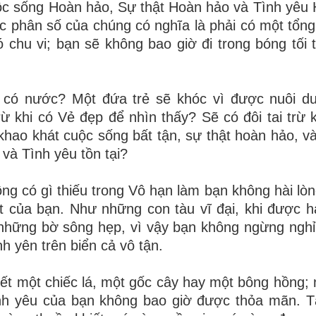
c sống Hoàn hảo, Sự thật Hoàn hảo và Tình yêu
các phân số của chúng có nghĩa là phải có một tổng
 chu vi; bạn sẽ không bao giờ đi trong bóng tối t
g có nước? Một đứa trẻ sẽ khóc vì được nuôi 
rừ khi có Vẻ đẹp để nhìn thấy? Sẽ có đôi tai trừ 
khao khát cuộc sống bất tận, sự thật hoàn hảo, và
 và Tình yêu tồn tại?
ng có gì thiếu trong Vô hạn làm bạn không hài lòn
 của bạn. Như những con tàu vĩ đại, khi được hạ
những bờ sông hẹp, vì vậy bạn không ngừng nghỉ
nh yên trên biển cả vô tận.
biết một chiếc lá, một gốc cây hay một bông hồng;
ình yêu của bạn không bao giờ được thỏa mãn. T