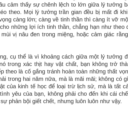
ầu cảm thấy sự chênh lệch to lớn giữa lý tưởng 
o theo. Mọi lý tưởng trần gian đều bị mất đi khi
vọng càng lớn; càng về tinh thần thì càng ít vỡ mộ
 cho những lợi ích tinh thần, chẳng hạn như theo 
i mùi vị nâu đen trong miệng, hoặc cảm giác rằn
ọng, cụ thể là vì khoảng cách giữa một lý tưởng 
nó trong xác thịt hay vật chất, bạn không trở th
iếp theo là cố gắng tránh hoàn toàn những thất vọ
ải trong hai năm nữa, mà là mãi mãi; không có gì
 của kinh tế học để loại trừ lịch sử, mà là tất cả
 tình yêu của bạn, không phải cho đến khi cái chế
sự phản bội giết chết, nhưng luôn luôn như vậy.