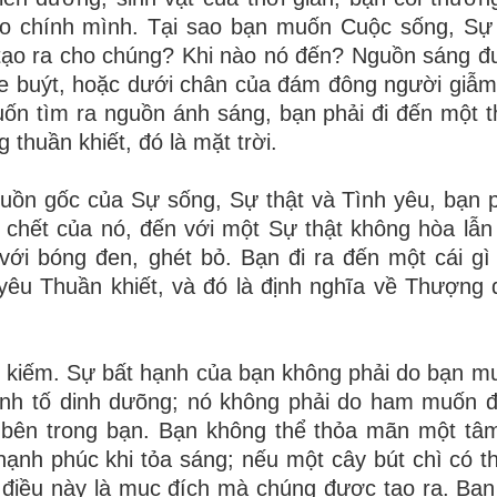
o chính mình. Tại sao bạn muốn Cuộc sống, Sự 
c tạo ra cho chúng? Khi nào nó đến? Nguồn sáng 
xe buýt, hoặc dưới chân của đám đông người giẫm
uốn tìm ra nguồn ánh sáng, bạn phải đi đến một 
 thuần khiết, đó là mặt trời.
ồn gốc của Sự sống, Sự thật và Tình yêu, bạn ph
 chết của nó, đến với một Sự thật không hòa lẫn
với bóng đen, ghét bỏ. Bạn đi ra đến một cái gì
yêu Thuần khiết, và đó là định nghĩa về Thượng 
 kiếm. Sự bất hạnh của bạn không phải do bạn mu
sinh tố dinh dưõng; nó không phải do ham muốn đ
 bên trong bạn. Bạn không thể thỏa mãn một tâ
 hạnh phúc khi tỏa sáng; nếu một cây bút chì có th
ng điều này là mục đích mà chúng được tạo ra. Bạ