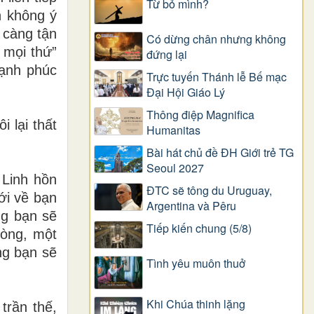
Từ bỏ mình?
n không ý
 càng tận
Có dừng chân nhưng không
 mọi thứ”
đứng lại
hạnh phúc
Trực tuyến Thánh lễ Bế mạc
Đại Hội Giáo Lý
Thông điệp Magnifica
 lại thất
Humanitas
Bài hát chủ đề ĐH Giới trẻ TG
Seoul 2027
 Linh hồn
ĐTC sẽ tông du Uruguay,
ới về bạn
Argentina và Pêru
ng bạn sẽ
Tiếp kiến chung (5/8)
hòng, một
ng bạn sẽ
Tình yêu muôn thuở
Khi Chúa thinh lặng
trần thế,