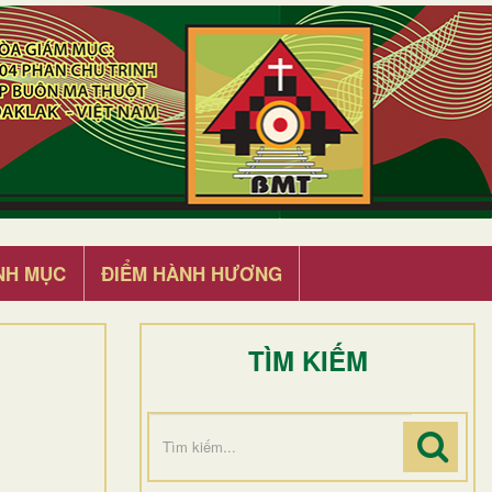
NH MỤC
ĐIỂM HÀNH HƯƠNG
TÌM KIẾM