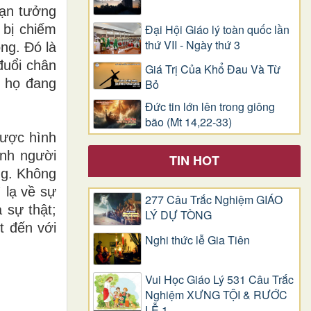
bạn tưởng
 bị chiếm
Đại Hội Giáo lý toàn quốc lần
thứ VII - Ngày thứ 3
ng. Đó là
đuổi chân
Giá Trị Của Khổ Ðau Và Từ
g họ đang
Bỏ
Đức tin lớn lên trong giông
bão (Mt 14,22-33)
được hình
ành người
TIN HOT
ng. Không
 lạ về sự
277 Câu Trắc Nghiệm GIÁO
 sự thật;
LÝ DỰ TÒNG
t đến với
Nghi thức lễ Gia Tiên
Vui Học Giáo Lý 531 Câu Trắc
Nghiệm XƯNG TỘI & RƯỚC
LỄ 1