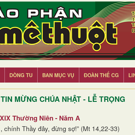
DÒNG TU
BAN MỤC VỤ
ĐOÀN THỂ CG
LI
TIN MỪNG CHÚA NHẬT - LỄ TRỌNG
 XIX Thường Niên - Năm A
, chính Thầy đây, đừng sợ!” (Mt 14,22-33)