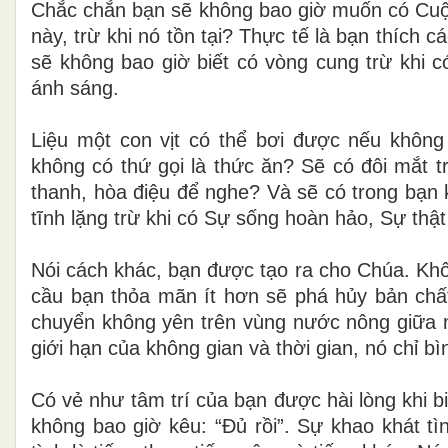
Chắc chắn bạn sẽ không bao giờ muốn có Cuộ
này, trừ khi nó tồn tại? Thực tế là bạn thích 
sẽ không bao giờ biết có vòng cung trừ khi có
ánh sáng.
Liệu một con vịt có thể bơi được nếu khôn
không có thứ gọi là thức ăn? Sẽ có đôi mắt t
thanh, hòa điệu để nghe? Và sẽ có trong bạn 
tĩnh lặng trừ khi có Sự sống hoàn hảo, Sự thật
Nói cách khác, bạn được tạo ra cho Chúa. Khô
cầu bạn thỏa mãn ít hơn sẽ phá hủy bản chất
chuyển không yên trên vùng nước nông giữa 
giới hạn của không gian và thời gian, nó chỉ bì
Có vẻ như tâm trí của bạn được hài lòng khi 
không bao giờ kêu: “Đủ rồi”. Sự khao khát t