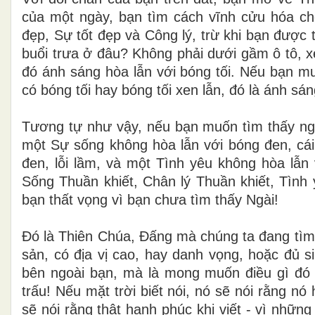
của một ngày, bạn tìm cách vĩnh cửu hóa ch
đẹp, Sự tốt đẹp và Công lý, trừ khi bạn đượ
buổi trưa ở đâu? Không phải dưới gầm ô tô, 
đó ánh sáng hòa lẫn với bóng tối. Nếu bạn m
có bóng tối hay bóng tối xen lẫn, đó là ánh sáng
Tương tự như vậy, nếu bạn muốn tìm thấy ngu
một Sự sống không hòa lẫn với bóng đen, cái
đen, lỗi lầm, và một Tình yêu không hòa lẫn 
Sống Thuần khiết, Chân lý Thuần khiết, Tình 
bạn thất vọng vì bạn chưa tìm thấy Ngài!
Đó là Thiên Chúa, Đấng mà chúng ta đang tìm
sản, có địa vị cao, hay danh vọng, hoặc đủ 
bên ngoài bạn, mà là mong muốn điều gì đó
trấu! Nếu mặt trời biết nói, nó sẽ nói rằng nó
sẽ nói rằng thật hạnh phúc khi viết - vì nhữ