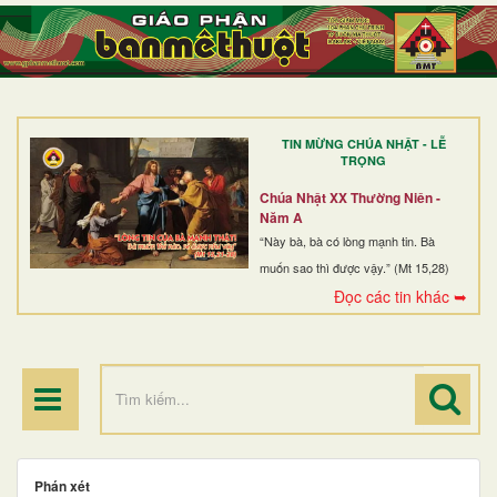
TRANG NHẤT
GIỚI THIỆU
GIÁO XỨ
TIN MỪNG CHÚA NHẬT - LỄ
DÒNG TU
TRỌNG
BAN MỤC VỤ
Chúa Nhật XX Thường Niên -
Năm A
ĐOÀN THỂ CG
“Này bà, bà có lòng mạnh tin. Bà
muốn sao thì được vậy.” (Mt 15,28)
LINH MỤC
Đọc các tin khác ➥
ĐIỂM HÀNH HƯƠNG
Phán xét