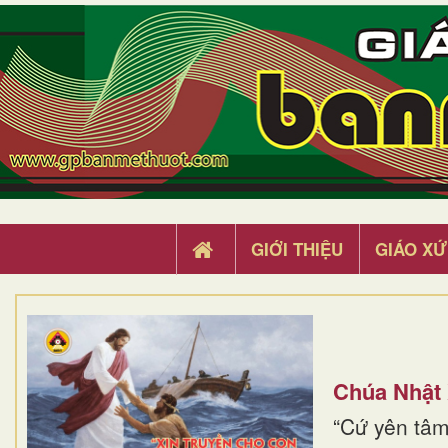
GIỚI THIỆU
GIÁO XỨ
Chúa Nhật
“Cứ yên tâm