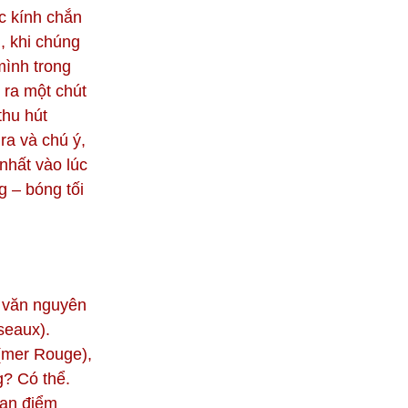
c kính chắn
i, khi chúng
mình trong
 ra một chút
thu hút
ra và chú ý,
nhất vào lúc
 – bóng tối
n văn nguyên
seaux).
 (mer Rouge),
g? Có thể.
uan điểm