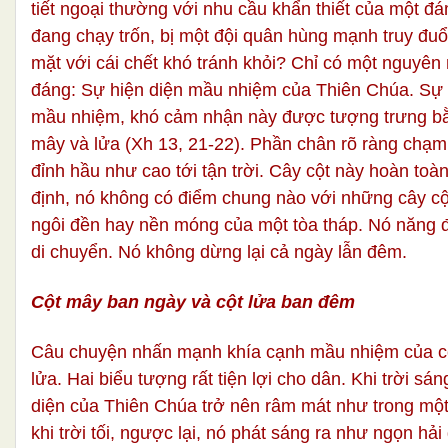
tiết ngoại thường với nhu cầu khẩn thiết của một đ
đang chạy trốn, bị một đội quân hùng mạnh truy đuổi
mặt với cái chết khó tránh khỏi? Chỉ có một nguyên
đáng: Sự hiện diện mầu nhiệm của Thiên Chúa. Sự 
mầu nhiệm, khó cảm nhận này được tượng trưng bằ
mây và lửa (Xh 13, 21-22). Phần chân rõ ràng chạm
đỉnh hầu như cao tới tận trời. Cây cột này hoàn toà
định, nó không có điểm chung nào với những cây cộ
ngôi đền hay nền móng của một tòa tháp. Nó năng 
di chuyển. Nó không dừng lại cả ngày lẫn đêm.
Cột mây ban ngày và cột lửa ban đêm
Câu chuyện nhấn mạnh khía cạnh mầu nhiệm của c
lửa. Hai biểu tượng rất tiện lợi cho dân. Khi trời sán
diện của Thiên Chúa trở nên râm mát như trong mộ
khi trời tối, ngược lại, nó phát sáng ra như ngọn hải