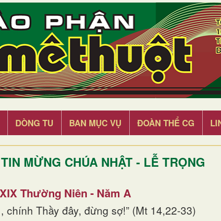
DÒNG TU
BAN MỤC VỤ
ĐOÀN THỂ CG
LI
TIN MỪNG CHÚA NHẬT - LỄ TRỌNG
 XIX Thường Niên - Năm A
, chính Thầy đây, đừng sợ!” (Mt 14,22-33)