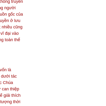
 thống truyền
ng người
guồn gốc của
ruyền ở lưu
t nhiều cũng
vĩ đại vào
ng toàn thể
vốn là
 dưới tác
ức Chúa
 can thiệp
 giải thích
 tượng thời