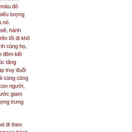
, màu đỏ
biểu tượng
a nó.
ôsê, hành
ên lối đi khô
nh cùng họ,
n đêm kết
úc tảng
ập truy đuổi
ối cùng cũng
con người,
nước giam
ượng trưng
el đi theo