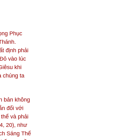
ọng Phục
 Thánh.
ất định phải
 Đỏ vào lúc
iêsu khi
a chúng ta
ăn bản không
ắn đối với
 thể và phải
 4, 20), như
ách Sáng Thế