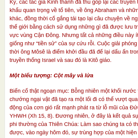
Ký, các tác giả Kinh thánh đã thu góp lại các truyền
khẩu quan trọng về tổ tiên, về ông Abraham và nhữ
khác, đồng thời cố gắng tái tạo lại câu chuyện về n
thế giới bằng cách sử dụng những gì đã được lưu t
vực vùng Cận Đông. Nhưng tất cả những điều này í
giống như “tiền sử” của sự cứu rỗi. Cuộc giải phóng 
thời ông Môsê là điểm khởi đầu đã để lại dấu ấn tro
truyền thống Israel và sau đó là Kitô giáo.
Một biểu tượng: Cột mây và lửa
Biến cố thật ngoạn mục: Bỗng nhiên một khối nước 
chướng ngại vật đã tạo ra một lối đi có thể vượt qua
động của cơn gió rất mạnh phát ra từ lỗ mũi của Đ
YHWH (Xh 15, 8). Đương nhiên, ở đây là kết quả sự
phi thường của Thiên Chúa: Làm sao chúng ta có thể
được, vào ngày hôm đó, sự trùng hợp của một hiện