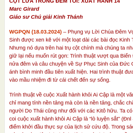
CỘT LỬA TRONG ĐÊM TỐI:
XUẤT HÀNH 14
Marc Girard
Giáo sư Chú giải Kinh Thánh
WGPQN (18.03.2024)
– Phụng vụ Lời Chúa Đêm V
Sinh được xen kẽ với một loạt dài các bài đọc Kinh
Nhưng nó dựa trên hai trụ cột chính mà chúng ta nh
giữ lại nếu muốn rút gọn: Trình thuật vượt qua Biển
nửa đêm và câu chuyện về Sự Phục Sinh của Đức G
ánh bình minh đầu tiên xuất hiện. Hai trình thuật đư
vào mầu nhiệm đi từ cái chết đến sự sống.
Trình thuật về cuộc Xuất hành khỏi Ai Cập là một v
chỉ mang tính nền tảng mà còn là nền tảng, chắc ch
người Do Thái cũng như đối với các Kitô hữu. Ta có
coi cuộc xuất hành khỏi Ai Cập là “lò luyện sắt” (Đnl
điểm khởi đầu thực sự của lịch sử cứu độ. Trong s