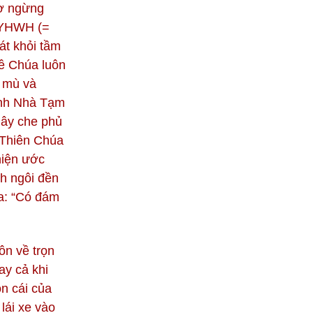
iờ ngừng
a YHWH (=
át khỏi tầm
về Chúa luôn
g mù và
ành Nhà Tạm
mây che phủ
 Thiên Chúa
hiện ước
nh ngôi đền
ra: “Có đám
ôn về trọn
ay cả khi
on cái của
lái xe vào