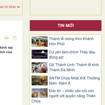
ác tin khác ➥
TIN MỚI
Thánh lễ mừng Kim Khánh
Hôn Phối
chính mà
Cứ yên tâm-chính Thầy đây-
Sinh của
đừng sợ!
GX Thánh Linh: Thánh lễ kính
Thánh Đa Minh
SNTM Chúa Nhật XIX Thường
Niên -Năm A
Đức tin – chiếc cầu nối con
người với quyền năng Thiên
Chúa