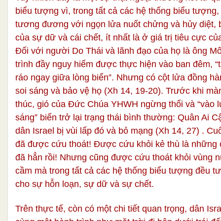
biểu tượng vì, trong tất cả các hệ thống biểu tượng
tương đương với ngọn lửa nuốt chửng và hủy diệt, 
của sự dữ và cái chết, ít nhất là ở giá trị tiêu cực củ
Đối với người Do Thái và lãnh đạo của họ là ông M
trình đầy nguy hiểm được thực hiện vào ban đêm, “tr
ráo ngay giữa lòng biển”. Nhưng có cột lửa đồng hà
soi sáng và bảo vệ họ (Xh 14, 19-20). Trước khi mà
thúc, gió của Đức Chúa YHWH ngừng thổi và “vào l
sáng” biển trở lại trạng thái bình thường: Quân Ai C
dân Israel bị vùi lấp đó và bỏ mạng (Xh 14, 27) . Cu
đã được cứu thoát! Được cứu khỏi kẻ thù là những 
đã hẳn rồi! Nhưng cũng được cứu thoát khỏi vùng 
cầm mà trong tất cả các hệ thống biểu tượng đều t
cho sự hỗn loạn, sự dữ và sự chết.
Trên thực tế, còn có một chi tiết quan trọng, dân Isra