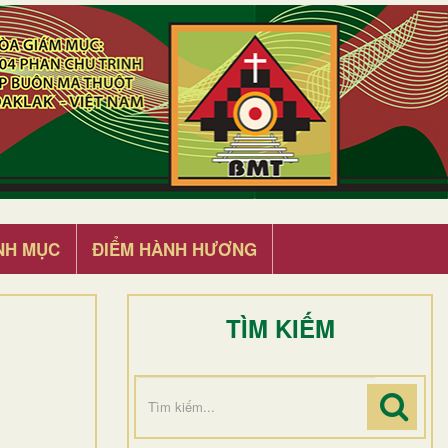
NH MỤC
ĐIỂM HÀNH HƯƠNG
TÌM KIẾM