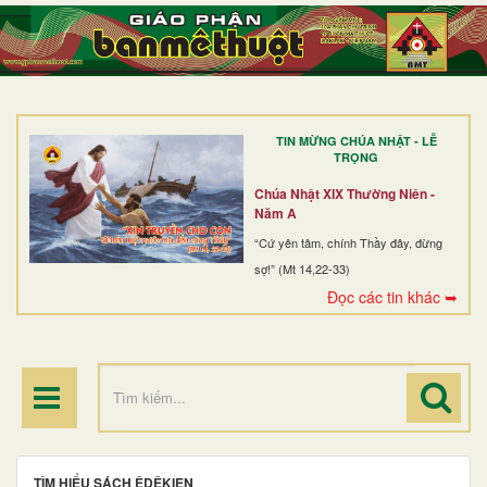
TRANG NHẤT
GIỚI THIỆU
GIÁO XỨ
TIN MỪNG CHÚA NHẬT - LỄ
DÒNG TU
TRỌNG
BAN MỤC VỤ
Chúa Nhật XIX Thường Niên -
Năm A
ĐOÀN THỂ CG
“Cứ yên tâm, chính Thầy đây, đừng
sợ!” (Mt 14,22-33)
LINH MỤC
Đọc các tin khác ➥
ĐIỂM HÀNH HƯƠNG
TÌM HIỂU SÁCH ÊDÊKIEN