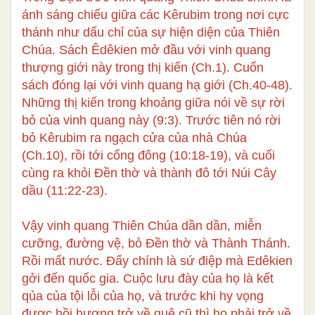
ánh sáng chiếu giữa các Kêrubim trong nơi cực
thánh như dấu chỉ của sự hiện diện của Thiên
Chúa. Sách Êdêkien mở đầu với vinh quang
thượng giới này trong thị kiến (Ch.1). Cuốn
sách đóng lại với vinh quang hạ giới (Ch.40-48).
Những thị kiến trong khoảng giữa nói về sự rời
bỏ của vinh quang này (9:3). Trước tiên nó rời
bỏ Kêrubim ra ngạch cửa của nhà Chúa
(Ch.10), rồi tới cổng đông (10:18-19), và cuối
cùng ra khỏi Đền thờ và thành đô tới Núi Cây
dầu (11:22-23).
Vậy vinh quang Thiên Chúa dần dần, miễn
cưỡng, đường vệ, bỏ Đền thờ và Thành Thánh.
Rồi mất nước. Đấy chính là sứ điệp mà Edêkien
gởi đến quốc gia. Cuộc lưu đày của họ là kết
qủa của tội lỗi của họ, và trước khi hy vọng
được hồi hương trở về quê cũ thì họ phải trở về