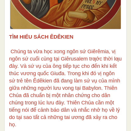
TÌM HIỂU SÁCH ÊDÊKIEN
Chúng ta vừa học xong ngôn sứ Giêrêmia, vị
ngôn sứ cuối cùng tại Giêrusalem trƣớc thời lƣu
đày. Và sứ vụ của ông tiếp tục cho đến khi kết
thúc vương quốc Giuđa. Trong khi đó vị ngôn
sứ trẻ tên Êdêkien đã đang làm sứ vụ của mình
giữa những người lưu vong tại Babylon. Thiên
Chúa đã chuẩn bị một nhân chứng cho dân
chúng trong lúc lưu đày. Thiên Chúa cần một
tiếng nói để cảnh báo dân và nhắc nhở họ về lý
do tại sao tất cả những tai ương đã xảy ra cho
họ.