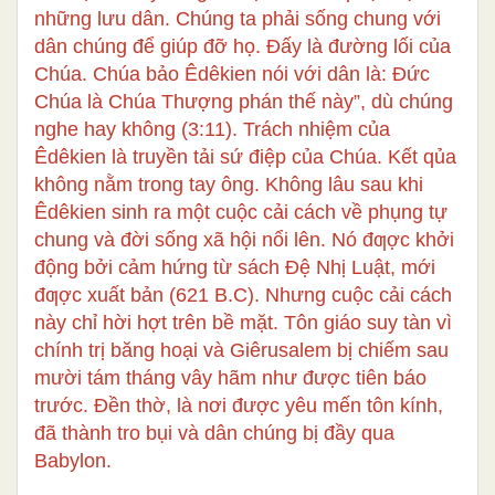
những lưu dân. Chúng ta phải sống chung với
dân chúng để giúp đỡ họ. Đấy là đường lối của
Chúa. Chúa bảo Êdêkien nói với dân là: Đức
Chúa là Chúa Thượng phán thế này”, dù chúng
nghe hay không (3:11). Trách nhiệm của
Êdêkien là truyền tải sứ điệp của Chúa. Kết qủa
không nằm trong tay ông. Không lâu sau khi
Êdêkien sinh ra một cuộc cải cách về phụng tự
chung và đời sống xã hội nổi lên. Nó đƣợc khởi
động bởi cảm hứng từ sách Đệ Nhị Luật, mới
đƣợc xuất bản (621 B.C). Nhưng cuộc cải cách
này chỉ hời hợt trên bề mặt. Tôn giáo suy tàn vì
chính trị băng hoại và Giêrusalem bị chiếm sau
mười tám tháng vây hãm như được tiên báo
trước. Đền thờ, là nơi được yêu mến tôn kính,
đã thành tro bụi và dân chúng bị đầy qua
Babylon.