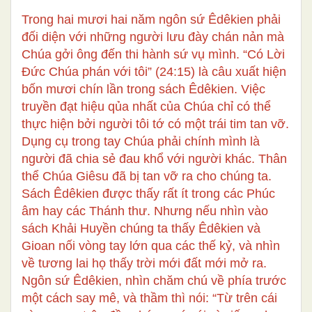
Trong hai mươi hai năm ngôn sứ Êdêkien phải
đối diện với những người lưu đày chán nản mà
Chúa gởi ông đến thi hành sứ vụ mình. “Có Lời
Đức Chúa phán với tôi” (24:15) là câu xuất hiện
bốn mươi chín lần trong sách Êdêkien. Việc
truyền đạt hiệu qủa nhất của Chúa chỉ có thể
thực hiện bởi người tôi tớ có một trái tim tan vỡ.
Dụng cụ trong tay Chúa phải chính mình là
người đã chia sẻ đau khổ với người khác. Thân
thể Chúa Giêsu đã bị tan vỡ ra cho chúng ta.
Sách Êdêkien được thấy rất ít trong các Phúc
âm hay các Thánh thư. Nhưng nếu nhìn vào
sách Khải Huyền chúng ta thấy Êdêkien và
Gioan nối vòng tay lớn qua các thế kỷ, và nhìn
về tương lai họ thấy trời mới đất mới mở ra.
Ngôn sứ Êdêkien, nhìn chăm chú về phía trước
một cách say mê, và thầm thì nói: “Từ trên cái