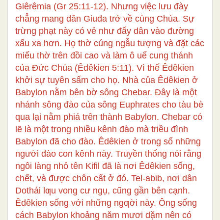
Giêrêmia (Gr 25:11-12). Nhưng việc lưu đày
chẳng mang dân Giuđa trở về cùng Chúa. Sự
trừng phạt này có vẻ như đẩy dân vào đường
xấu xa hơn. Họ thờ cúng ngẫu tượng và đặt các
miếu thờ trên đồi cao và làm ô uế cung thánh
của Đức Chúa (Êdêkien 5:11). Vì thế Êdêkien
khởi sự tuyên sấm cho họ. Nhà của Êdêkien ở
Babylon nằm bên bờ sông Chebar. Đây là một
nhánh sông đào của sông Euphrates cho tàu bè
qua lại nằm phiá trên thành Babylon. Chebar có
lẽ là một trong nhiều kênh đào mà triều đình
Babylon đã cho đào. Êdêkien ở trong số những
người đào con kênh này. Truyền thống nói rằng
ngôi làng nhỏ tên Kifil đã là nơi Êdêkien sống,
chết, và được chôn cất ở đó. Tel-abib, nơi dân
Dothái lƣu vong cư ngụ, cũng gần bên cạnh.
Êdêkien sống với những ngƣời này. Ông sống
cách Babylon khoảng năm mươi dặm nên có