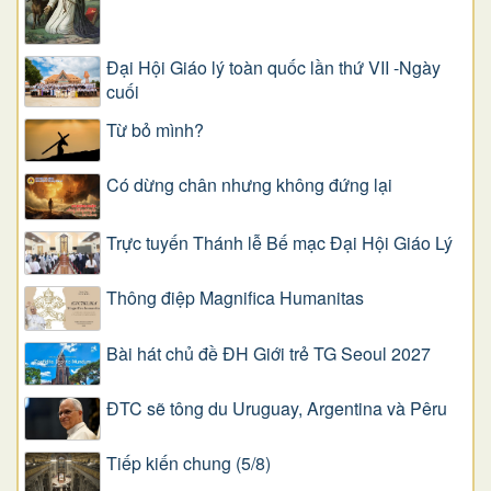
Đại Hội Giáo lý toàn quốc lần thứ VII -Ngày
cuối
Từ bỏ mình?
Có dừng chân nhưng không đứng lại
Trực tuyến Thánh lễ Bế mạc Đại Hội Giáo Lý
Thông điệp Magnifica Humanitas
Bài hát chủ đề ĐH Giới trẻ TG Seoul 2027
ĐTC sẽ tông du Uruguay, Argentina và Pêru
Tiếp kiến chung (5/8)