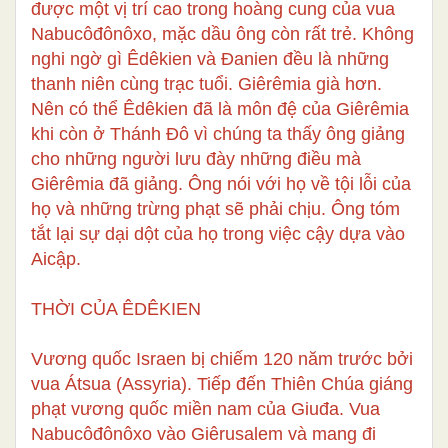
được một vị trí cao trong hoàng cung của vua
Nabucôđônôxo, mặc dầu ông còn rất trẻ. Không
nghi ngờ gì Êdêkien và Đanien đều là những
thanh niên cùng trạc tuổi. Giêrêmia già hơn.
Nên có thể Êdêkien đã là môn đệ của Giêrêmia
khi còn ở Thánh Đô vì chúng ta thấy ông giảng
cho những người lưu đày những điều mà
Giêrêmia đã giảng. Ông nói với họ về tội lỗi của
họ và những trừng phạt sẽ phải chịu. Ông tóm
tắt lại sự dại dột của họ trong việc cậy dựa vào
Aicập.
THỜI CỦA ÊDÊKIEN
Vương quốc Israen bị chiếm 120 năm trước bởi
vua Átsua (Assyria). Tiếp đến Thiên Chúa giáng
phạt vương quốc miền nam của Giuđa. Vua
Nabucôđônôxo vào Giêrusalem và mang đi