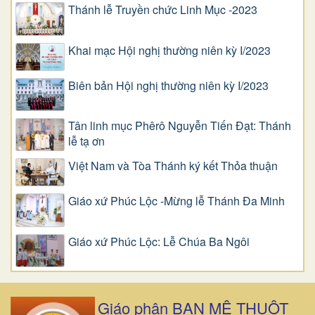
Thánh lễ Truyền chức Linh Mục -2023
Khai mạc Hội nghị thường niên kỳ I/2023
Biên bản Hội nghị thường niên kỳ I/2023
Tân linh mục Phêrô Nguyễn Tiến Đạt: Thánh
lễ tạ ơn
Việt Nam và Tòa Thánh ký kết Thỏa thuận
Giáo xứ Phúc Lộc -Mừng lễ Thánh Đa Minh
Giáo xứ Phúc Lộc: Lễ Chúa Ba Ngôi
Giáo phận BAN MÊ THUỘT