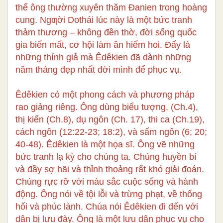
thể ông thường xuyên thăm Đanien trong hoàng
cung. Ngƣời Dothái lúc này là một bức tranh
thảm thương – không đền thờ, đời sống quốc
gia biến mất, cơ hội làm ăn hiếm hoi. Đấy là
những thính giả mà Êdêkien đã dành những
năm tháng đẹp nhất đời mình để phục vụ.
Êdêkien có một phong cách và phương pháp
rao giảng riêng. Ông dùng biểu tượng, (Ch.4),
thị kiến (Ch.8), dụ ngôn (Ch. 17), thi ca (Ch.19),
cách ngôn (12:22-23; 18:2), và sấm ngôn (6; 20;
40-48). Êdêkien là một họa sĩ. Ông vẽ những
bức tranh lạ kỳ cho chúng ta. Chúng huyền bí
và đầy sợ hãi và thỉnh thoảng rất khó giải đoán.
Chúng rực rỡ với màu sắc cuộc sống và hành
động. Ông nói về tội lỗi và trừng phạt, về thống
hối và phúc lành. Chúa nói Êdêkien đi đến với
dân bị lưu đày. Ông là một lưu dân phục vụ cho