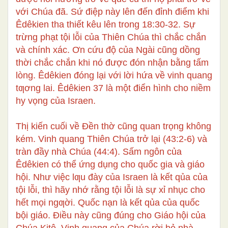
với Chúa đã. Sứ điệp này lên đến đỉnh điểm khi
Êdêkien tha thiết kêu lên trong 18:30-32. Sự
trừng phạt tội lỗi của Thiên Chúa thì chắc chắn
và chính xác. Ơn cứu độ của Ngài cũng dồng
thời chắc chắn khi nó được đón nhận bằng tấm
lòng. Êdêkien đóng lại với lời hứa về vinh quang
tƣơng lai. Êdêkien 37 là một điển hình cho niềm
hy vọng của Israen.
Thị kiến cuối về Đền thờ cũng quan trọng không
kém. Vinh quang Thiên Chúa trở lại (43:2-6) và
tràn đầy nhà Chúa (44:4). Sấm ngôn của
Êdêkien có thể ứng dụng cho quốc gia và giáo
hội. Như việc lƣu đày của Israen là kết qủa của
tội lỗi, thì hãy nhớ rằng tội lỗi là sự xỉ nhục cho
hết mọi ngƣời. Quốc nạn là kết qủa của quốc
bội giáo. Điều này cũng đúng cho Giáo hội của