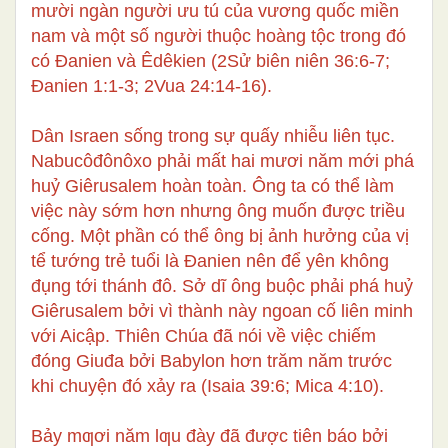
mười ngàn người ưu tú của vương quốc miền
nam và một số người thuộc hoàng tộc trong đó
có Đanien và Êdêkien (2Sử biên niên 36:6-7;
Đanien 1:1-3; 2Vua 24:14-16).
Dân Israen sống trong sự quấy nhiễu liên tục.
Nabucôđônôxo phải mất hai mươi năm mới phá
huỷ Giêrusalem hoàn toàn. Ông ta có thể làm
việc này sớm hơn nhưng ông muốn được triều
cống. Một phần có thể ông bị ảnh hưởng của vị
tể tướng trẻ tuổi là Đanien nên để yên không
đụng tới thánh đô. Sở dĩ ông buộc phải phá huỷ
Giêrusalem bởi vì thành này ngoan cố liên minh
với Aicập. Thiên Chúa đã nói về việc chiếm
đóng Giuđa bởi Babylon hơn trăm năm trước
khi chuyện đó xảy ra (Isaia 39:6; Mica 4:10).
Bảy mƣơi năm lƣu đày đã được tiên báo bởi