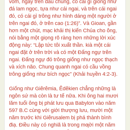
vòm, ngay trên đầu chúng, có cái gì giống như
đá lam ngọc, tựa như cái ngai, và trên cái ngai
đó, có cái gì trông như hình dáng một người ở
trên ngai đó, ở trên cao (1:26)”. Và Gioan, gần
hơn một chút, mạc khải thị kiến Chúa cho ông,
nói bằng một giọng rõ ràng hơn những lời xúc
động này: “Lập tức tôi xuất thần. kià một cái
ngai đặt ở trên trời và có một Đấng ngự trên
ngai. Đấng ngự đó trông giống như ngọc thạch
và xích não. Chung quanh ngai có cầu vồng
trông giống như bích ngọc” (Khải huyền 4:2-3).
Giống như Giêrêmia, Êdêkien chẳng những là
ngôn sứ mà còn là tư tế nữa. Khi ông hai mươi
lăm tuổi ông bị phát lưu qua Babylon vào năm
597 B.C cùng với giới thượng lưu, mười một
năm trước khi Giêrusalem bị phá thành bình
điạ. Điều này có nghiã là trong mƣời một năm