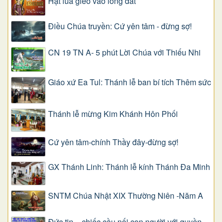
Hạt lúa gieo vào lòng đất
Điều Chúa truyền: Cứ yên tâm - đừng sợ!
CN 19 TN A- 5 phút Lời Chúa với Thiếu Nhi
Giáo xứ Ea Tul: Thánh lễ ban bí tích Thêm sức
Thánh lễ mừng Kim Khánh Hôn Phối
Cứ yên tâm-chính Thầy đây-đừng sợ!
GX Thánh Linh: Thánh lễ kính Thánh Đa Minh
SNTM Chúa Nhật XIX Thường Niên -Năm A
Đức tin – chiếc cầu nối con người với quyền