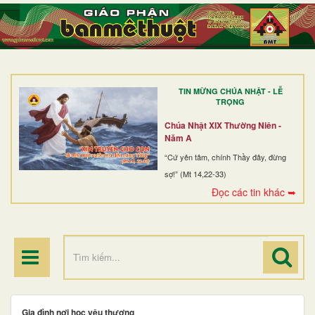
TRANG NHẤT
GIỚI THIỆU
GIÁO XỨ
TIN MỪNG CHÚA NHẬT - LỄ
DÒNG TU
TRỌNG
BAN MỤC VỤ
Chúa Nhật XIX Thường Niên -
Năm A
ĐOÀN THỂ CG
“Cứ yên tâm, chính Thầy đây, đừng
sợ!” (Mt 14,22-33)
LINH MỤC
Đọc các tin khác ➥
ĐIỂM HÀNH HƯƠNG
Gia đình nơi học yêu thương