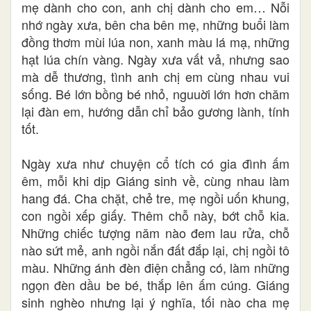
mẹ dành cho con, anh chị dành cho em… Nỗi
nhớ ngày xưa, bên cha bên mẹ, những buổi làm
đồng thơm mùi lúa non, xanh màu lá mạ, những
hạt lúa chín vàng. Ngày xưa vất vả, nhưng sao
mà dễ thương, tình anh chị em cùng nhau vui
sống. Bé lớn bồng bé nhỏ, nguuời lớn hơn chăm
lại đàn em, hướng dẫn chỉ bảo gương lành, tính
tốt.
Ngày xưa như chuyện cổ tích có gia đình ấm
êm, mỗi khi dịp Giáng sinh về, cùng nhau làm
hang đá. Cha chặt, chẻ tre, mẹ ngồi uốn khung,
con ngồi xếp giấy. Thêm chỗ này, bớt chỗ kia.
Những chiếc tượng năm nào đem lau rửa, chỗ
nào sứt mẻ, anh ngồi nắn đất đắp lại, chị ngồi tô
màu. Những ánh đèn điện chẳng có, làm những
ngọn đèn dầu be bé, thắp lên ấm cúng. Giáng
sinh nghèo nhưng lại ý nghĩa, tối nào cha mẹ