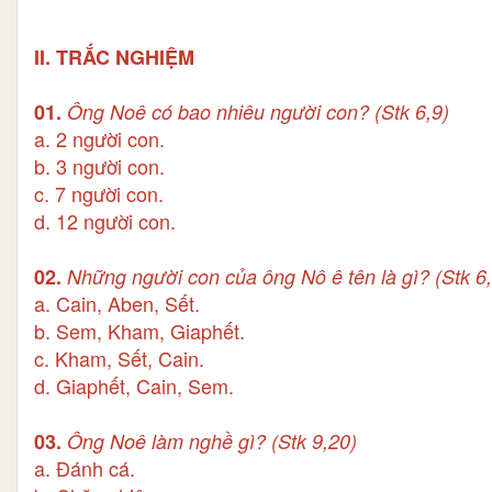
II. TRẮC NGHIỆM
01.
Ông Noê có bao nhiêu người con
?
(Stk 6,9)
a. 2 người con.
b. 3 người con.
c. 7 người con.
d. 12 người con.
02.
Những người con của ông Nô ê tên là gì? (Stk 6,
a. Cain, Aben, Sết.
b. Sem, Kham, Giaphết.
c. Kham, Sết, Cain.
d. Giaphết, Cain, Sem.
03.
Ông Noê làm nghề gì? (Stk
9
,2
0
)
a. Đánh cá.