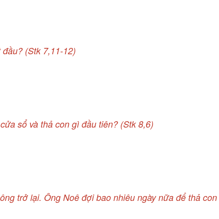
 đ
ầ
u?
(Stk 7,11-12)
a sổ và thả con gì đầu tiên? (Stk 8,6)
không trở lại. Ông Noê đợi bao nhiêu ngày nữa để thả co