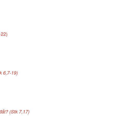
-22)
k 6,7-19)
ất? (Stk 7,17)