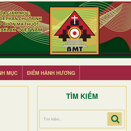
NH MỤC
ĐIỂM HÀNH HƯƠNG
TÌM KIẾM