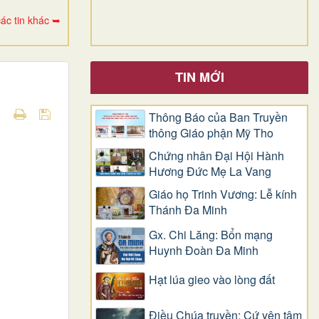
ác tin khác ➥
TIN MỚI
Thông Báo của Ban Truyền
thông Giáo phận Mỹ Tho
Chứng nhân Đại Hội Hành
Hương Đức Mẹ La Vang
Giáo họ Trinh Vương: Lễ kính
Thánh Đa Minh
Gx. Chi Lăng: Bổn mạng
Huynh Đoàn Đa Minh
Hạt lúa gieo vào lòng đất
Điều Chúa truyền: Cứ yên tâm