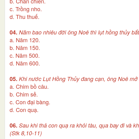
b. Chăn chiên.
c. Trồng nho.
d. Thu thuế.
04.
Năm bao nhiêu đời ông Noê thì lụt hồng thủy bắt
a. Năm 120.
b. Năm 150.
c. Năm 500.
d. Năm 600.
05.
Khi nước Lụt Hồng Thủy đang cạn, ông Noê mở cử
a. Chim bồ câu.
b. Chim sẻ.
c. Con đại bàng.
d. Con quạ.
06.
Sau khi thả con quạ ra khỏi tàu, qụa bay đi và 
(Stk 8,10-11)