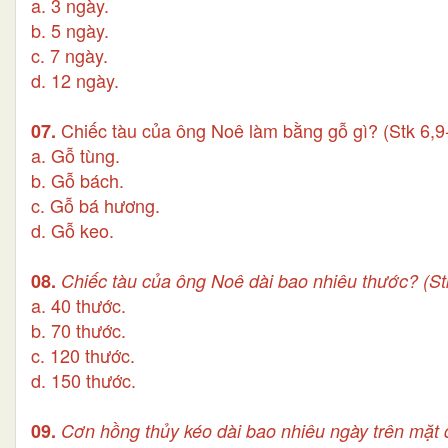
a. 3 ngày.
b. 5 ngày.
c. 7 ngày.
d. 12 ngày.
Chiếc tàu của ông Noê làm bằng gỗ gì? (Stk 6,9
07.
a. Gỗ tùng.
b. Gỗ bách.
c. Gỗ bá hương.
d. Gỗ keo.
08.
Chiếc tàu của ông Noê dài bao nhiêu thước? (St
a. 40 thước.
b. 70 thước.
c. 120 thước.
d. 150 thước.
09.
Cơn hồng thủy kéo dài bao nhiêu ngày trên mặt đ