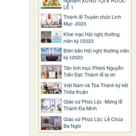
Nghiệm XƯNG TỘI & RƯỚC
LỄ 1
Thánh lễ Truyền chức Linh
Mục -2023
Khai mạc Hội nghị thường
niên kỳ I/2023
Biên bản Hội nghị thường niên
kỳ I/2023
Tân linh mục Phêrô Nguyễn
Tiến Đạt: Thánh lễ tạ ơn
Việt Nam và Tòa Thánh ký kết
Thỏa thuận
Giáo xứ Phúc Lộc -Mừng lễ
Thánh Đa Minh
Giáo xứ Phúc Lộc: Lễ Chúa
Ba Ngôi