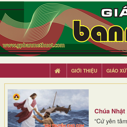
GIỚI THIỆU
GIÁO XỨ
Chúa Nhật
“Cứ yên tâm