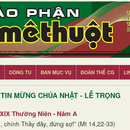
DÒNG TU
BAN MỤC VỤ
ĐOÀN THỂ CG
LI
TIN MỪNG CHÚA NHẬT - LỄ TRỌNG
 XIX Thường Niên - Năm A
, chính Thầy đây, đừng sợ!” (Mt 14,22-33)