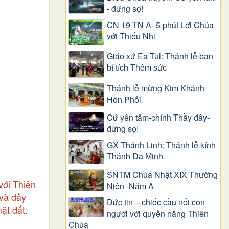
- đừng sợ!
CN 19 TN A- 5 phút Lời Chúa
với Thiếu Nhi
Giáo xứ Ea Tul: Thánh lễ ban
bí tích Thêm sức
Thánh lễ mừng Kim Khánh
Hôn Phối
Cứ yên tâm-chính Thầy đây-
đừng sợ!
GX Thánh Linh: Thánh lễ kính
Thánh Đa Minh
SNTM Chúa Nhật XIX Thường
với Thiên
Niên -Năm A
 và đầy
Đức tin – chiếc cầu nối con
ặt đất.
người với quyền năng Thiên
Chúa