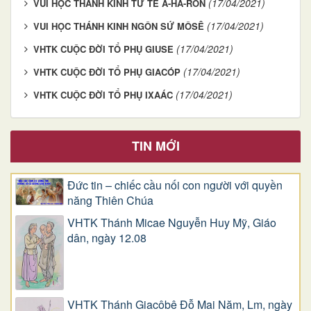
(17/04/2021)
VUI HỌC THÁNH KINH TƯ TẾ A-HA-RON
(17/04/2021)
VUI HỌC THÁNH KINH NGÔN SỨ MÔSÊ
(17/04/2021)
VHTK CUỘC ĐỜI TỔ PHỤ GIUSE
(17/04/2021)
VHTK CUỘC ĐỜI TỔ PHỤ GIACÓP
(17/04/2021)
VHTK CUỘC ĐỜI TỔ PHỤ IXAÁC
TIN MỚI
Đức tin – chiếc cầu nối con người với quyền
năng Thiên Chúa
VHTK Thánh Micae Nguyễn Huy Mỹ, Giáo
dân, ngày 12.08
VHTK Thánh Giacôbê Ðỗ Mai Năm, Lm, ngày