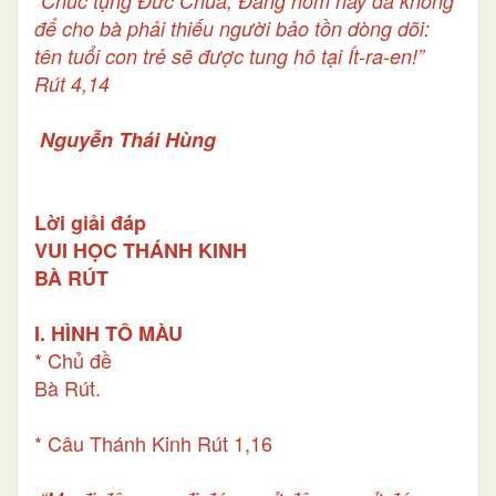
“Chúc tụng Đức Chúa, Đấng hôm nay đã không
để cho bà phải thiếu người bảo tồn dòng dõi:
tên tuổi con trẻ sẽ được tung hô tại Ít-ra-en!”
Rút 4,14
Nguyễn Thái Hùng
Lời giải đáp
VUI HỌC THÁNH KINH
BÀ RÚT
I. HÌNH TÔ MÀU
* Chủ đề
Bà Rút.
* Câu Thánh Kinh Rút 1,16