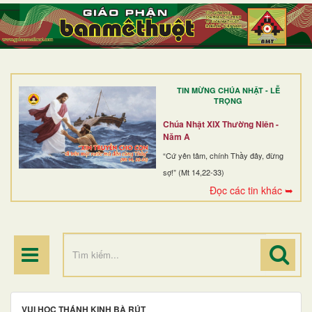
TRANG NHẤT
GIỚI THIỆU
GIÁO XỨ
TIN MỪNG CHÚA NHẬT - LỄ
DÒNG TU
TRỌNG
BAN MỤC VỤ
Chúa Nhật XIX Thường Niên -
Năm A
ĐOÀN THỂ CG
“Cứ yên tâm, chính Thầy đây, đừng
sợ!” (Mt 14,22-33)
LINH MỤC
Đọc các tin khác ➥
ĐIỂM HÀNH HƯƠNG
VUI HỌC THÁNH KINH BÀ RÚT