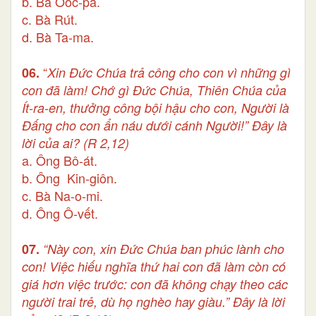
b. Bà Oóc-pa.
c. Bà Rút.
d. Bà Ta-ma.
“
06.
Xin Đức Chúa trả công cho con vì những gì
con đã làm! Chớ gì Đức Chúa, Thiên Chúa của
Ít-ra-en, thưởng công bội hậu cho con, Người là
Đấng cho con ẩn náu dưới cánh Người!” Đây là
lời của ai?
(R 2,12)
a. Ông Bô-át.
b. Ông Kin-giôn.
c. Bà Na-o-mi.
d. Ông Ô-vết.
07.
“Này con, xin Đức Chúa ban phúc lành cho
con! Việc hiếu nghĩa thứ hai con đã làm còn có
giá hơn việc trước: con đã không chạy theo các
người trai trẻ, dù họ nghèo hay giàu.” Đây là lời