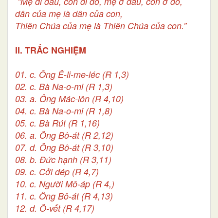
“Mẹ đi đâu, con đi đó, mẹ ở đâu, con ở đó,
dân của mẹ là dân của con,
Thiên Chúa của mẹ là Thiên Chúa của con.”
II. TRẮC NGHIỆM
01. c. Ông Ê-li-me-léc (R 1,3)
02. c. Bà Na-o-mi (R 1,3)
03. a. Ông Mác-lôn (R 4,10)
04. c. Bà Na-o-mi (R 1,8)
05. c. Bà Rút (R 1,16)
06. a. Ông Bô-át (R 2,12)
07. d. Ông Bô-át (R 3,10)
08. b. Đức hạnh (R 3,11)
09. c. Cởi dép (R 4,7)
10. c. Người Mô-áp (R 4,)
11. c. Ông Bô-át (R 4,13)
12. d. Ô-vết (R 4,17)