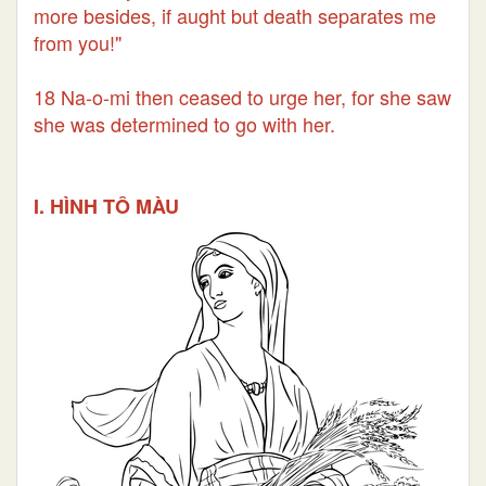
more besides, if aught but death separates me
from you!"
18 Na-o-mi then ceased to urge her, for she saw
she was determined to go with her.
I. HÌNH TÔ MÀU