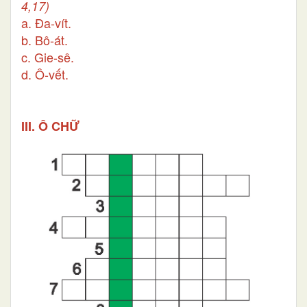
4,17)
a. Đa-vít.
b. Bô-át.
c. Gie-sê.
d. Ô-vết.
III. Ô CHỮ