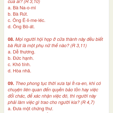
của ai?
(R 3,10)
a. Bà Na-o-mi
b. Bà Rút.
c. Ông Ê-li-me-léc.
d. Ông Bô-át.
08.
Mọi người hội họp ở cửa thành này đều biết
bà Rút là một phụ nữ thế nào?
(R 3,11)
a. Dễ thương.
b. Đức hạnh.
c. Khó tính.
d. Hòa nhã.
09.
Theo phong tục thời xưa tại Ít-ra-en, khi có
chuyện liên quan đến quyền bảo tồn hay việc
đổi chác, để xác nhận việc đó, thì người này
phải làm việc gì trao cho người kia? (R 4,7)
a. Đưa một chứng thư.