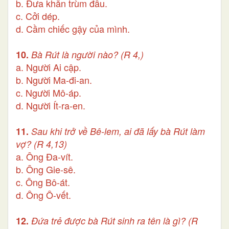
b. Đưa khăn trùm đầu.
c. Cởi dép.
d. Cầm chiếc gậy của mình.
10.
Bà Rút là người nào? (R 4,)
a. Người Ai cập.
b. Người Ma-đi-an.
c. Người Mô-áp.
d. Người Ít-ra-en.
11.
Sau khi trở về Bê-lem, ai đã lấy bà Rút làm
vợ? (R 4,13)
a. Ông Đa-vít.
b. Ông Gie-sê.
c. Ông Bô-át.
d. Ông Ô-vết.
12.
Đứa trẻ được bà Rút sinh ra tên là gì? (R