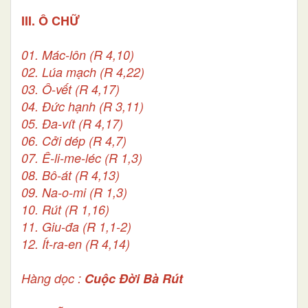
III. Ô CHỮ
01. Mác-lôn (R 4,10)
02. Lúa mạch (R 4,22)
03. Ô-vết (R 4,17)
04. Đức hạnh (R 3,11)
05. Đa-vít (R 4,17)
06. Cởi dép (R 4,7)
07. Ê-li-me-léc (R 1,3)
08. Bô-át (R 4,13)
09. Na-o-mi (R 1,3)
10. Rút (R 1,16)
11. Giu-đa (R 1,1-2)
12. Ít-ra-en (R 4,14)
Hàng dọc :
Cuộc Đời Bà Rút