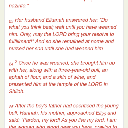
nazirite."
Her husband Elkanah answered her: "Do
23
what you think best; wait until you have weaned
him. Only, may the LORD bring your resolve to
fulfillment!" And so she remained at home and
nursed her son until she had weaned him.
3
Once he was weaned, she brought him up
24
with her, along with a three-year-old bull, an
ephah of flour, and a skin of wine, and
presented him at the temple of the LORD in
Shiloh.
After the boy's father had sacrificed the young
25
bull, Hannah, his mother, approached Eli
and
26
said: "Pardon, my lord! As you live my lord, I am
the woman who stood near you here, praying to