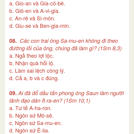
a. Gio-an và Gia-cô-bê.
b. Giô-en và A-vi-gia.
c. An-rê và Si-môn.
d. Giu-se và Ben-gia-min.
08.
Các con trai ông Sa-mu-en không đi theo
đường lối của ông, chúng đã làm gì? (1Sm 8,3)
a. Ngả theo lợi lộc.
b. Nhận quà hối lộ.
c. Làm sai lệch công lý.
d. Cả a, b và c đúng.
09.
Ai đã đổ dầu tấn phong ông Saun làm người
lãnh đạo dân Ít-ra-en?
(1Sm 10,1)
a. Tư tế A-ha-ron.
b. Ngôn sứ Mô-sê.
c. Ngôn sứ Sa-mu-en.
d. Ngôn sứ Ê-lia.