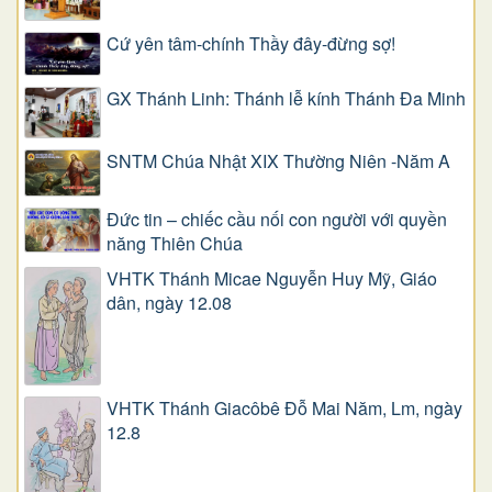
Cứ yên tâm-chính Thầy đây-đừng sợ!
GX Thánh Linh: Thánh lễ kính Thánh Đa Minh
SNTM Chúa Nhật XIX Thường Niên -Năm A
Đức tin – chiếc cầu nối con người với quyền
năng Thiên Chúa
VHTK Thánh Micae Nguyễn Huy Mỹ, Giáo
dân, ngày 12.08
VHTK Thánh Giacôbê Ðỗ Mai Năm, Lm, ngày
12.8