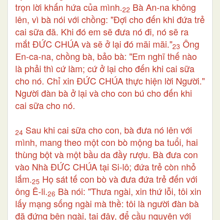
trọn lời khấn hứa của mình.
Bà An-na không
22
lên, vì bà nói với chồng: "Đợi cho đến khi đứa trẻ
cai sữa đã. Khi đó em sẽ đưa nó đi, nó sẽ ra
mắt ĐỨC CHÚA và sẽ ở lại đó mãi mãi."
Ông
23
En-ca-na, chồng bà, bảo bà: "Em nghĩ thế nào
là phải thì cứ làm; cứ ở lại cho đến khi cai sữa
cho nó. Chỉ xin ĐỨC CHÚA thực hiện lời Người."
Người đàn bà ở lại và cho con bú cho đến khi
cai sữa cho nó.
Sau khi cai sữa cho con, bà đưa nó lên với
24
mình, mang theo một con bò mộng ba tuổi, hai
thùng bột và một bầu da đầy rượu. Bà đưa con
vào Nhà ĐỨC CHÚA tại Si-lô; đứa trẻ còn nhỏ
lắm.
Họ sát tế con bò và đưa đứa trẻ đến với
25
ông Ê-li.
Bà nói: "Thưa ngài, xin thứ lỗi, tôi xin
26
lấy mạng sống ngài mà thề: tôi là người đàn bà
đã đứng bên ngài, tại đây, để cầu nguyện với