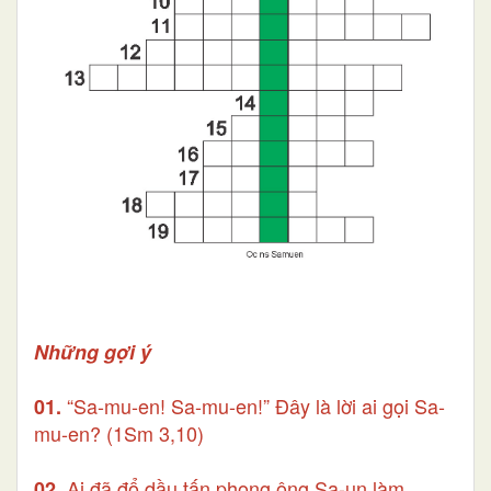
Những gợi ý
“Sa-mu-en! Sa-mu-en!” Đây là lời ai gọi Sa-
01.
mu-en? (1Sm 3,10)
Ai đã đổ dầu tấn phong ông Sa-un làm
02.