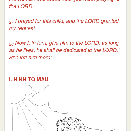
the LORD.
I prayed for this child, and the LORD granted
27
my request.
Now I, in turn, give him to the LORD; as long
28
as he lives, he shall be dedicated to the LORD."
She left him there;
I. HÌNH TÔ MÀU