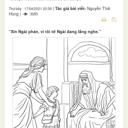
|
Tác giả bài viết:
Nguyễn Thái
Thứ bảy - 17/04/2021 20:39
Hùng |
3689
“Xin Ngài phán, vì tôi tớ Ngài đang lắng nghe.”