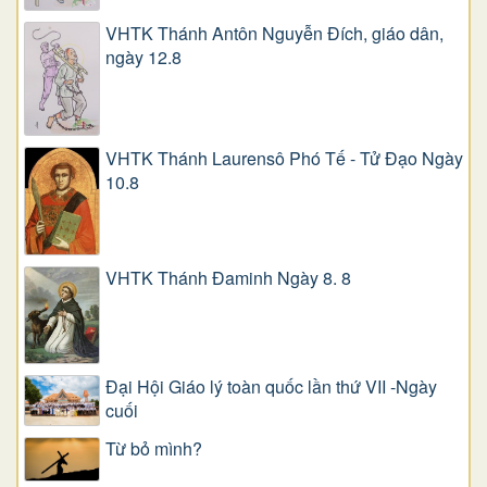
VHTK Thánh Antôn Nguyễn Ðích, giáo dân,
ngày 12.8
VHTK Thánh Laurensô Phó Tế - Tử Đạo Ngày
10.8
VHTK Thánh Đaminh Ngày 8. 8
Đại Hội Giáo lý toàn quốc lần thứ VII -Ngày
cuối
Từ bỏ mình?