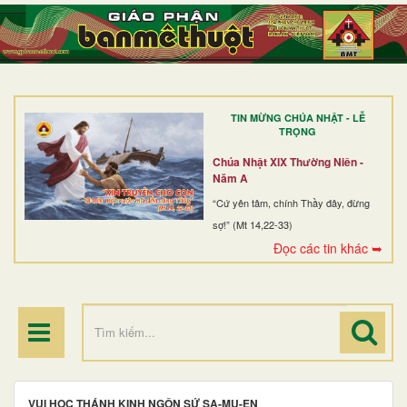
TRANG NHẤT
GIỚI THIỆU
GIÁO XỨ
TIN MỪNG CHÚA NHẬT - LỄ
DÒNG TU
TRỌNG
BAN MỤC VỤ
Chúa Nhật XIX Thường Niên -
Năm A
ĐOÀN THỂ CG
“Cứ yên tâm, chính Thầy đây, đừng
sợ!” (Mt 14,22-33)
LINH MỤC
Đọc các tin khác ➥
ĐIỂM HÀNH HƯƠNG
VUI HỌC THÁNH KINH NGÔN SỨ SA-MU-EN