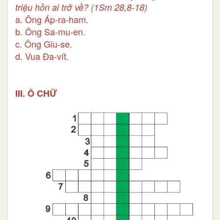
triệu hồn ai trở về?
(1Sm 28,8-18)
a. Ông Áp-ra-ham.
b. Ông Sa-mu-en.
c. Ông Giu-se.
d. Vua Đa-vít.
III. Ô CHỮ