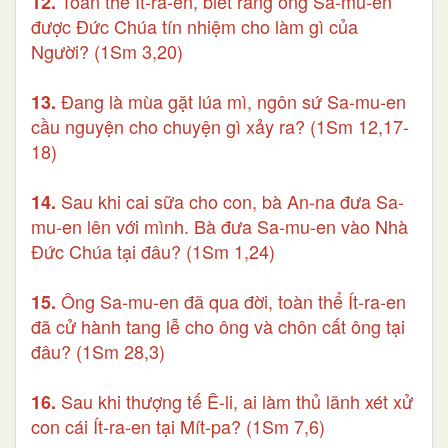
Toàn thể Ít-ra-en, biết rằng ông Sa-mu-en
12.
được Đức Chúa tín nhiệm cho làm gì của
Người? (1Sm 3,20)
Đang là mùa gặt lúa mì, ngôn sứ Sa-mu-en
13.
cầu nguyện cho chuyện gì xảy ra? (1Sm 12,17-
18)
Sau khi cai sữa cho con, bà An-na đưa Sa-
14.
mu-en lên với mình. Bà đưa Sa-mu-en vào Nhà
Đức Chúa tại đâu? (1Sm 1,24)
Ông Sa-mu-en đã qua đời, toàn thể Ít-ra-en
15.
đã cử hành tang lễ cho ông và chôn cất ông tại
đâu? (1Sm 28,3)
Sau khi thượng tế Ê-li, ai làm thủ lãnh xét xử
16.
con cái Ít-ra-en tại Mít-pa? (1Sm 7,6)