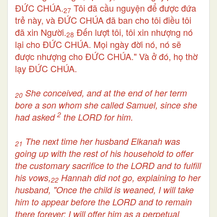
ĐỨC CHÚA.
Tôi đã cầu nguyện để được đứa
27
trẻ này, và ĐỨC CHÚA đã ban cho tôi điều tôi
đã xin Người.
Đến lượt tôi, tôi xin nhượng nó
28
lại cho ĐỨC CHÚA. Mọi ngày đời nó, nó sẽ
được nhượng cho ĐỨC CHÚA." Và ở đó, họ thờ
lạy ĐỨC CHÚA.
She conceived, and at the end of her term
20
bore a son whom she called Samuel, since she
2
had asked
the LORD for him.
The next time her husband Elkanah was
21
going up with the rest of his household to offer
the customary sacrifice to the LORD and to fulfill
his vows,
Hannah did not go, explaining to her
22
husband, "Once the child is weaned, I will take
him to appear before the LORD and to remain
there forever; I will offer him as a perpetual