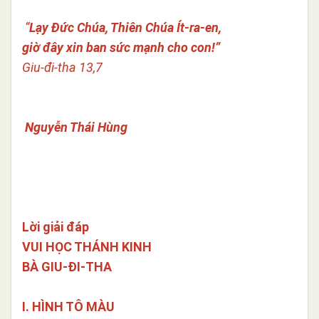
“
Lạy Đức Chúa, Thiên Chúa Ít-ra-en,
giờ đây xin ban sức mạnh cho con!”
Giu-đi-tha 13,7
Nguyễn Thái Hùng
Lời giải đáp
VUI HỌC THÁNH KINH
BÀ GIU-ĐI-THA
I. HÌNH TÔ MÀU