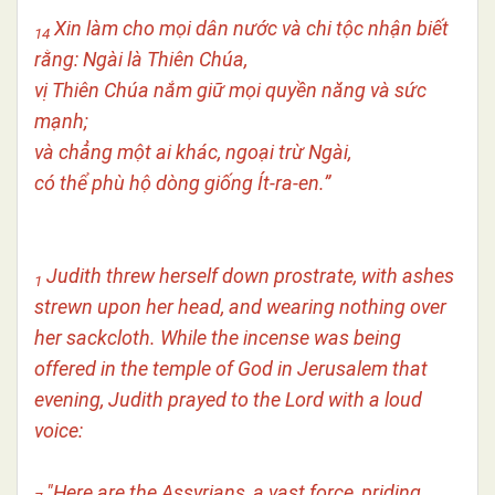
Xin làm cho mọi dân nước và chi tộc nhận biết
14
rằng: Ngài là Thiên Chúa,
vị Thiên Chúa nắm giữ mọi quyền năng và sức
mạnh;
và chẳng một ai khác, ngoại trừ Ngài,
có thể phù hộ dòng giống Ít-ra-en.”
Judith threw herself down prostrate, with ashes
1
strewn upon her head, and wearing nothing over
her sackcloth. While the incense was being
offered in the temple of God in Jerusalem that
evening, Judith prayed to the Lord with a loud
voice:
"Here are the Assyrians, a vast force, priding