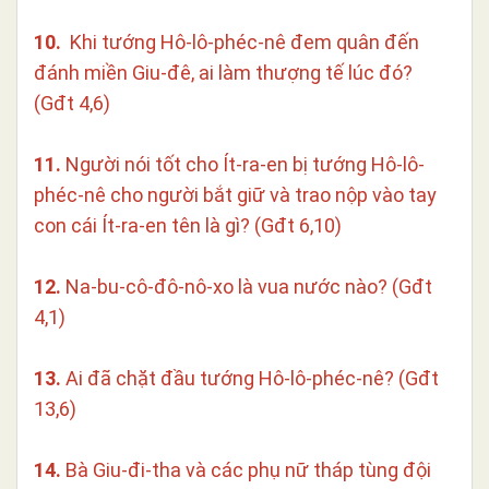
10.
Khi tướng Hô-lô-phéc-nê đem quân đến
đánh miền Giu-đê, ai làm thượng tế lúc đó?
(Gđt 4,6)
11.
Người nói tốt cho Ít-ra-en bị tướng Hô-lô-
phéc-nê cho người bắt giữ và trao nộp vào tay
con cái Ít-ra-en tên là gì? (Gđt 6,10)
12.
Na-bu-cô-đô-nô-xo là vua nước nào? (Gđt
4,1)
13.
Ai đã chặt đầu tướng Hô-lô-phéc-nê? (Gđt
13,6)
14.
Bà Giu-đi-tha và các phụ nữ tháp tùng đội