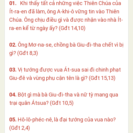
01.
Khi thấy tất cả những việc Thiên Chúa của
Ít-ra-en đã làm, ông A-khi-ô vững tin vào Thiên
Chúa. Ông chịu điều gì và được nhận vào nhà Ít-
ra-en kể từ ngày ấy? (Gđt 14,10)
02.
Ông Mơ-na-se, chồng bà Giu-đi-tha chết vì bị
gì? (Gđt 8,3)
03.
Vị tướng được vua Át-sua sai đi chinh phạt
Giu-đê và vùng phụ cận tên là gì? (Gđt 15,13)
04.
Bột gì mà bà Giu-đi-tha và nữ tỳ mang qua
trại quân Átsua? (Gđt 10,5)
05.
Hô-lô-phéc-nê, là đại tướng của vua nào?
(Gđt 2,4)