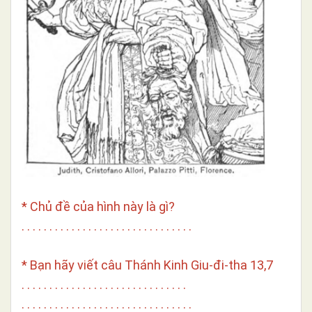
* Chủ đề của hình này là gì?
. . . . . . . . . . . . . . . . . . . . . . . . . . . . . . .
* Bạn hãy viết câu Thánh Kinh Giu-đi-tha 13,7
. . . . . . . . . . . . . . . . . . . . . . . . . . . . . .
. . . . . . . . . . . . . . . . . . . . . . . . . . . . . . .