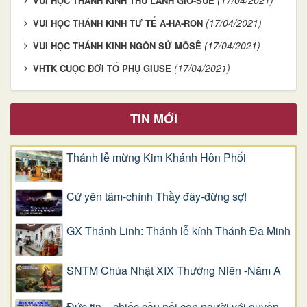
VUI HỌC THÁNH KINH THỦ LÃNH GIÔ-SUÊ
(17/04/2021)
VUI HỌC THÁNH KINH TƯ TẾ A-HA-RON
(17/04/2021)
VUI HỌC THÁNH KINH NGÔN SỨ MÔSÊ
(17/04/2021)
VHTK CUỘC ĐỜI TỔ PHỤ GIUSE
TIN MỚI
Thánh lễ mừng Kim Khánh Hôn Phối
Cứ yên tâm-chính Thầy đây-đừng sợ!
GX Thánh Linh: Thánh lễ kính Thánh Đa Minh
SNTM Chúa Nhật XIX Thường Niên -Năm A
Đức tin – chiếc cầu nối con người với quyền