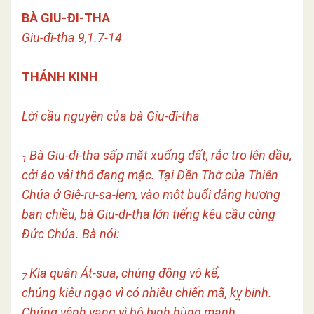
BÀ GIU-ĐI-THA
Giu-đi-tha 9,1.7-14
THÁNH KINH
Lời cầu nguyện của bà Giu-đi-tha
Bà Giu-đi-tha sấp mặt xuống đất, rắc tro lên đầu,
1
cởi áo vải thô đang mặc. Tại Đền Thờ của Thiên
Chúa ở Giê-ru-sa-lem, vào một buổi dâng hương
ban chiều, bà Giu-đi-tha lớn tiếng kêu cầu cùng
Đức Chúa. Bà nói:
Kìa quân Át-sua, chúng đông vô kể,
7
chúng kiêu ngạo vì có nhiều chiến mã, kỵ binh.
Chúng vênh vang vì bộ binh hùng mạnh,