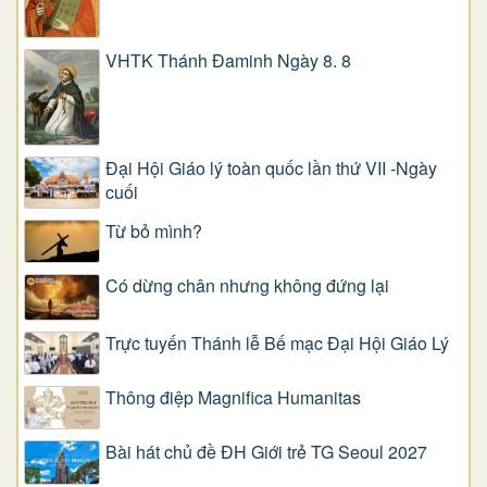
VHTK Thánh Đaminh Ngày 8. 8
Đại Hội Giáo lý toàn quốc lần thứ VII -Ngày
cuối
Từ bỏ mình?
Có dừng chân nhưng không đứng lại
Trực tuyến Thánh lễ Bế mạc Đại Hội Giáo Lý
Thông điệp Magnifica Humanitas
Bài hát chủ đề ĐH Giới trẻ TG Seoul 2027