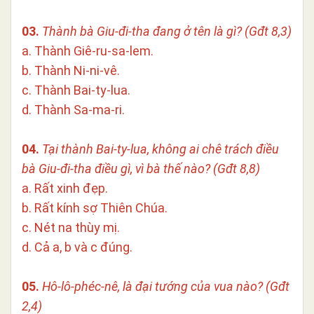
03.
Thành bà Giu-đi-tha đang ở tên là gì? (Gđt 8,3)
a. Thành Giê-ru-sa-lem.
b. Thành Ni-ni-vê.
c. Thành Bai-ty-lua.
d. Thành Sa-ma-ri.
04.
Tại thành Bai-ty-lua, không ai chê trách điều
bà Giu-đi-tha điều gì, vì bà thế nào?
(Gđt 8,8)
a. Rất xinh đẹp.
b. Rất kính sợ Thiên Chúa.
c. Nét na thùy mị.
d. Cả a, b và c đúng.
05.
Hô-lô-phéc-nê, là đại tướng của vua nào? (Gđt
2,4)