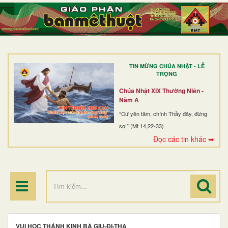
TRANG NHẤT
GIỚI THIỆU
GIÁO XỨ
TIN MỪNG CHÚA NHẬT - LỄ
DÒNG TU
TRỌNG
BAN MỤC VỤ
Chúa Nhật XIX Thường Niên -
Năm A
ĐOÀN THỂ CG
“Cứ yên tâm, chính Thầy đây, đừng
sợ!” (Mt 14,22-33)
LINH MỤC
Đọc các tin khác ➥
ĐIỂM HÀNH HƯƠNG
VUI HỌC THÁNH KINH BÀ GIU-ĐI-THA