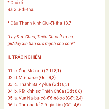
* Chủ đề
Bà Giu-đi-tha.
* Câu Thánh Kinh Giu-đi-tha 13,7
“Lạy Đức Chúa, Thiên Chúa Ít-ra-en,
giờ đây xin ban sức mạnh cho con!”
II. TRẮC NGHIỆM
01. c. Ông Mơ-ra-ri (Gđt 8,1)
02. d. Mơ-na-se (Gđt 8,2)
03. c. Thành Bai-ty-lua (Gđt 8,3)
04. b. Rất kính sợ Thiên Chúa (Gđt 8,8)
05. a. Vua Na-bu-cô-đô-nô-xo (Gđt 2,4)
06. b. Thượng tế Giô-gia-kim (Gđt 4,6)