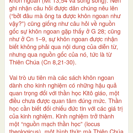
khôn ngoan (Mt 13,54 và song song). Nên
ghi nhận câu hỏi được dân chúng nêu lên
(“bởi đâu mà ông ta được khôn ngoan như
vậy?”) cũng giống như câu hỏi về nguồn
gốc sự khôn ngoan gặp thấy ở G 28; cũng
như ở Cn 1–9, sự khôn ngoan được nhận
biết không phải qua nội dung của diễn từ,
nhưng qua nguồn gốc của nó, tức là từ
Thiên Chúa (Cn 8,21-30).
Vai trò ưu tiên mà các sách khôn ngoan
dành cho kinh nghiệm có những hậu quả
quan trọng đối với thần học Kitô giáo, một
điều chưa được quan tâm đúng mức. Thần
học cần biết đối chiếu đức tin với các giá trị
của kinh nghiệm. Kinh nghiệm trở thành
một “nguồn mạch thần học” (locus
theologicus), một hình thức mà Thiên Chúa