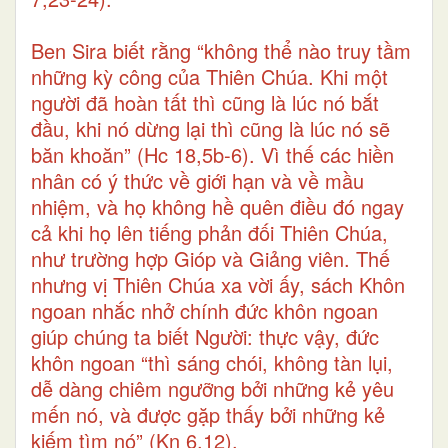
Ben Sira biết rằng “không thể nào truy tầm
những kỳ công của Thiên Chúa. Khi một
người đã hoàn tất thì cũng là lúc nó bắt
đầu, khi nó dừng lại thì cũng là lúc nó sẽ
băn khoăn” (Hc 18,5b-6). Vì thế các hiền
nhân có ý thức về giới hạn và về mầu
nhiệm, và họ không hề quên điều đó ngay
cả khi họ lên tiếng phản đối Thiên Chúa,
như trường hợp Gióp và Giảng viên. Thế
nhưng vị Thiên Chúa xa vời ấy, sách Khôn
ngoan nhắc nhở chính đức khôn ngoan
giúp chúng ta biết Người: thực vậy, đức
khôn ngoan “thì sáng chói, không tàn lụi,
dễ dàng chiêm ngưỡng bởi những kẻ yêu
mến nó, và được gặp thấy bởi những kẻ
kiếm tìm nó” (Kn 6,12).