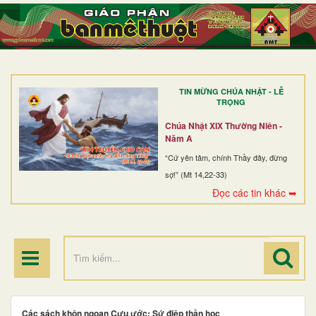
TRANG NHẤT
GIỚI THIỆU
GIÁO XỨ
TIN MỪNG CHÚA NHẬT - LỄ
DÒNG TU
TRỌNG
BAN MỤC VỤ
Chúa Nhật XIX Thường Niên -
Năm A
ĐOÀN THỂ CG
“Cứ yên tâm, chính Thầy đây, đừng
sợ!” (Mt 14,22-33)
LINH MỤC
Đọc các tin khác ➥
ĐIỂM HÀNH HƯƠNG
Các sách khôn ngoan Cựu ước: Sứ điệp thần học