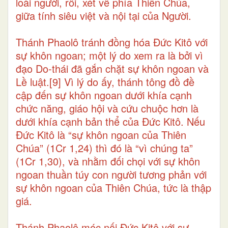
loài người, rồi, xét về phía Thiên Chúa,
giữa tính siêu việt và nội tại của Người.
Thánh Phaolô tránh đồng hóa Đức Kitô với
sự khôn ngoan; một lý do xem ra là bởi vì
đạo Do-thái đã gắn chặt sự khôn ngoan và
Lề luật.
[9]
Vì lý do ấy, thánh tông đồ đề
cập đến sự khôn ngoan dưới khía cạnh
chức năng, giáo hội và cứu chuộc hơn là
dưới khía cạnh bản thể của Đức Kitô. Nếu
Đức Kitô là “sự khôn ngoan của Thiên
Chúa” (1Cr 1,24) thì đó là “vì chúng ta”
(1Cr 1,30), và nhằm đối chọi với sự khôn
ngoan thuần túy con người tương phản với
sự khôn ngoan của Thiên Chúa, tức là thập
giá.
Thánh Phaolô móc nối Đức Kitô với sự