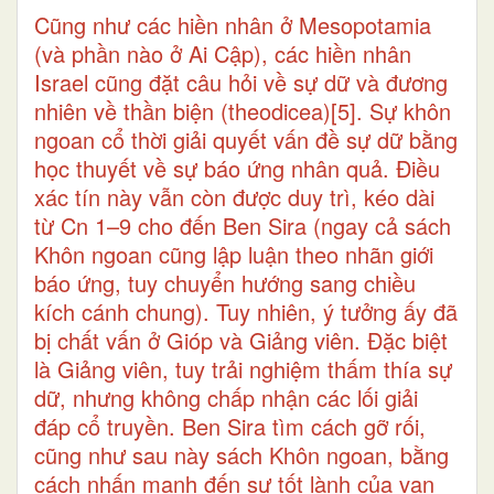
Cũng như các hiền nhân ở Mesopotamia
(và phần nào ở Ai Cập), các hiền nhân
Israel cũng đặt câu hỏi về sự dữ và đương
nhiên về thần biện (theodicea)
[5]
. Sự khôn
ngoan cổ thời giải quyết vấn đề sự dữ bằng
học thuyết về sự báo ứng nhân quả. Điều
xác tín này vẫn còn được duy trì, kéo dài
từ Cn 1–9 cho đến Ben Sira (ngay cả sách
Khôn ngoan cũng lập luận theo nhãn giới
báo ứng, tuy chuyển hướng sang chiều
kích cánh chung). Tuy nhiên, ý tưởng ấy đã
bị chất vấn ở Gióp và Giảng viên. Đặc biệt
là Giảng viên, tuy trải nghiệm thấm thía sự
dữ, nhưng không chấp nhận các lối giải
đáp cổ truyền. Ben Sira tìm cách gỡ rối,
cũng như sau này sách Khôn ngoan, bằng
cách nhấn mạnh đến sự tốt lành của vạn