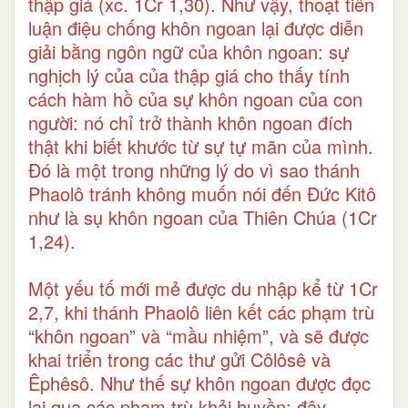
thập giá (xc. 1Cr 1,30). Như vậy, thoạt tiên
luận điệu chống khôn ngoan lại được diễn
giải bằng ngôn ngữ của khôn ngoan: sự
nghịch lý của của thập giá cho thấy tính
cách hàm hồ của sự khôn ngoan của con
người: nó chỉ trở thành khôn ngoan đích
thật khi biết khước từ sự tự mãn của mình.
Đó là một trong những lý do vì sao thánh
Phaolô tránh không muốn nói đến Đức Kitô
như là sụ khôn ngoan của Thiên Chúa (1Cr
1,24).
Một yếu tố mới mẻ được du nhập kể từ 1Cr
2,7, khi thánh Phaolô liên kết các phạm trù
“khôn ngoan” và “mầu nhiệm”, và sẽ được
khai triển trong các thư gửi Côlôsê và
Êphêsô. Như thế sự khôn ngoan được đọc
lại qua các phạm trù khải huyền: đây