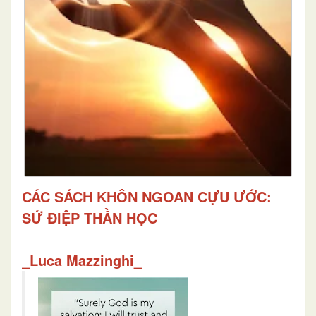
CÁC SÁCH KHÔN NGOAN CỰU ƯỚC:
SỨ ĐIỆP THẦN HỌC
_Luca Mazzinghi_