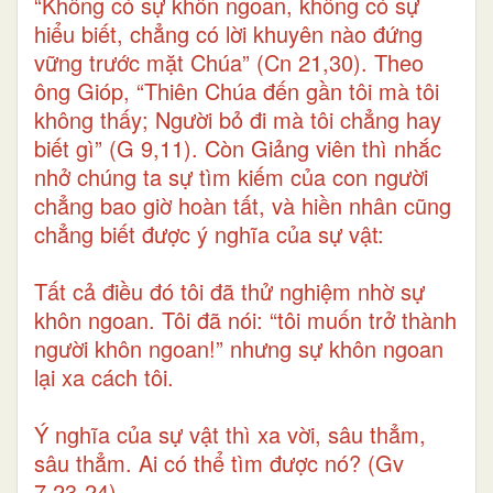
“Không có sự khôn ngoan, không có sự
hiểu biết, chẳng có lời khuyên nào đứng
vững trước mặt Chúa” (Cn 21,30). Theo
ông Gióp, “Thiên Chúa đến gần tôi mà tôi
không thấy; Người bỏ đi mà tôi chẳng hay
biết gì” (G 9,11). Còn Giảng viên thì nhắc
nhở chúng ta sự tìm kiếm của con người
chẳng bao giờ hoàn tất, và hiền nhân cũng
chẳng biết được ý nghĩa của sự vật:
Tất cả điều đó tôi đã thử nghiệm nhờ sự
khôn ngoan. Tôi đã nói: “tôi muốn trở thành
người khôn ngoan!” nhưng sự khôn ngoan
lại xa cách tôi.
Ý nghĩa của sự vật thì xa vời, sâu thẳm,
sâu thẳm. Ai có thể tìm được nó? (Gv
7,23-24).