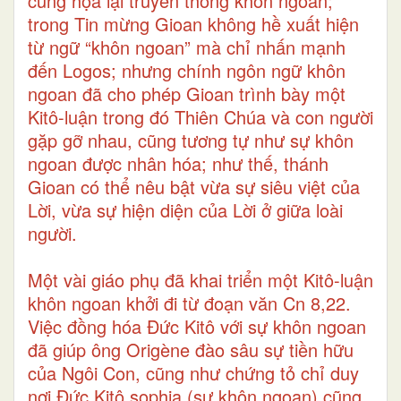
cũng họa lại truyền thống khôn ngoan;
trong Tin mừng Gioan không hề xuất hiện
từ ngữ “khôn ngoan” mà chỉ nhấn mạnh
đến Logos; nhưng chính ngôn ngữ khôn
ngoan đã cho phép Gioan trình bày một
Kitô-luận trong đó Thiên Chúa và con người
gặp gỡ nhau, cũng tương tự như sự khôn
ngoan được nhân hóa; như thế, thánh
Gioan có thể nêu bật vừa sự siêu việt của
Lời, vừa sự hiện diện của Lời ở giữa loài
người.
Một vài giáo phụ đã khai triển một Kitô-luận
khôn ngoan khởi đi từ đoạn văn Cn 8,22.
Việc đồng hóa Đức Kitô với sự khôn ngoan
đã giúp ông Origène đào sâu sự tiền hữu
của Ngôi Con, cũng như chứng tỏ chỉ duy
nơi Đức Kitô sophia (sự khôn ngoan) cũng