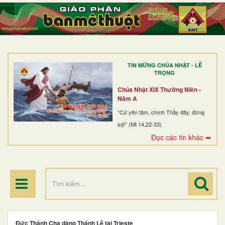
TRANG NHẤT
GIỚI THIỆU
GIÁO XỨ
TIN MỪNG CHÚA NHẬT - LỄ
DÒNG TU
TRỌNG
BAN MỤC VỤ
Chúa Nhật XIX Thường Niên -
Năm A
ĐOÀN THỂ CG
“Cứ yên tâm, chính Thầy đây, đừng
sợ!” (Mt 14,22-33)
LINH MỤC
Đọc các tin khác ➥
ĐIỂM HÀNH HƯƠNG
Đức Thánh Cha dâng Thánh Lễ tại Trieste