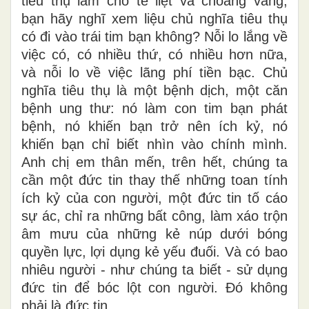
tiêu thụ làm cho tê liệt và choáng váng,
bạn hãy nghĩ xem liệu chủ nghĩa tiêu thụ
có đi vào trái tim bạn không? Nỗi lo lắng về
việc có, có nhiều thứ, có nhiều hơn nữa,
và nỗi lo về việc lãng phí tiền bạc. Chủ
nghĩa tiêu thụ là một bệnh dịch, một căn
bệnh ung thư: nó làm con tim bạn phát
bệnh, nó khiến bạn trở nên ích kỷ, nó
khiến bạn chỉ biết nhìn vào chính mình.
Anh chị em thân mến, trên hết, chúng ta
cần một đức tin thay thế những toan tính
ích kỷ của con người, một đức tin tố cáo
sự ác, chỉ ra những bất công, làm xáo trộn
âm mưu của những kẻ núp dưới bóng
quyền lực, lợi dụng kẻ yếu đuối. Và có bao
nhiêu người - như chúng ta biết - sử dụng
đức tin để bóc lột con người. Đó không
phải là đức tin.