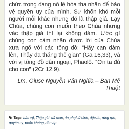
chức trọng đang nô lệ hóa tha nhân để bảo
vệ quyền uy của mình. Sự khốn khó mỗi
người mỗi khác nhưng đó là thập giá. Lạy
Chúa, chúng con muốn theo Chúa nhưng
vác thập giá thì lại không dám. Ước gì
chúng con cảm nhận được lời của Chúa
xưa ngõ với các tông đồ: “Hãy can đảm
lên, Thầy đã thắng thế gian” (Ga 16,33), và
với vị tông đồ dân ngoại, Phaolô: “Ơn ta đủ
cho con” (2Cr 12,9).
Lm. Giuse Nguyễn Văn Nghĩa – Ban Mê
Thuột
Tags:
bảo vệ
,
Thập giá
,
dã man
,
án phạt tử hình
,
độc ác
,
rùng rợn
,
quyền uy
,
phản kháng
,
đàn áp