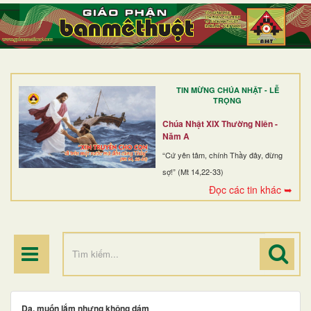
TRANG NHẤT
GIỚI THIỆU
GIÁO XỨ
TIN MỪNG CHÚA NHẬT - LỄ
DÒNG TU
TRỌNG
BAN MỤC VỤ
Chúa Nhật XIX Thường Niên -
Năm A
ĐOÀN THỂ CG
“Cứ yên tâm, chính Thầy đây, đừng
sợ!” (Mt 14,22-33)
LINH MỤC
Đọc các tin khác ➥
ĐIỂM HÀNH HƯƠNG
Dạ, muốn lắm nhưng không dám