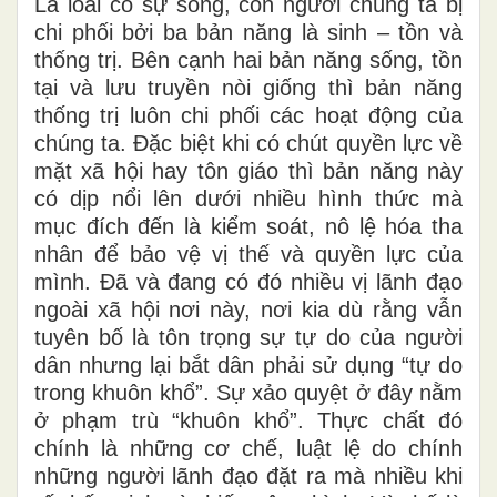
Là loài có sự sống, con người chúng ta bị
chi phối bởi ba bản năng là sinh – tồn và
thống trị. Bên cạnh hai bản năng sống, tồn
tại và lưu truyền nòi giống thì bản năng
thống trị luôn chi phối các hoạt động của
chúng ta. Đặc biệt khi có chút quyền lực về
mặt xã hội hay tôn giáo thì bản năng này
có dịp nổi lên dưới nhiều hình thức mà
mục đích đến là kiểm soát, nô lệ hóa tha
nhân để bảo vệ vị thế và quyền lực của
mình. Đã và đang có đó nhiều vị lãnh đạo
ngoài xã hội nơi này, nơi kia dù rằng vẫn
tuyên bố là tôn trọng sự tự do của người
dân nhưng lại bắt dân phải sử dụng “tự do
trong khuôn khổ”. Sự xảo quyệt ở đây nằm
ở phạm trù “khuôn khổ”. Thực chất đó
chính là những cơ chế, luật lệ do chính
những người lãnh đạo đặt ra mà nhiều khi