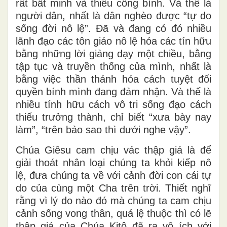
rất bất minh và thiếu công bình. Và thế là
người dân, nhất là dân nghèo được “tự do
sống đời nô lệ”. Đã và đang có đó nhiều
lãnh đạo các tôn giáo nô lệ hóa các tín hữu
bằng những lời giảng dạy một chiều, bằng
tập tục và truyền thống của mình, nhất là
bằng việc thần thánh hóa cách tuyệt đối
quyền bính mình đang đảm nhận. Và thế là
nhiều tính hữu cách vô tri sống đạo cách
thiếu trưởng thành, chỉ biết “xưa bày nay
làm”, “trên bảo sao thì dưới nghe vậy”.
Chúa Giêsu cam chịu vác thập giá là để
giải thoát nhân loại chúng ta khỏi kiếp nô
lệ, đưa chúng ta về với cảnh đời con cái tự
do của cùng một Cha trên trời. Thiết nghĩ
rằng vì lý do nào đó mà chúng ta cam chịu
cảnh sống vong thân, quá lệ thuộc thì có lẽ
thập giá của Chúa Kitô đã ra vô ích với