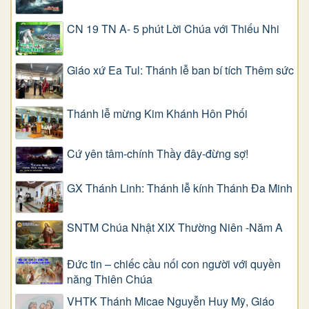
CN 19 TN A- 5 phút Lời Chúa với Thiếu Nhi
Giáo xứ Ea Tul: Thánh lễ ban bí tích Thêm sức
Thánh lễ mừng Kim Khánh Hôn Phối
Cứ yên tâm-chính Thầy đây-đừng sợ!
GX Thánh Linh: Thánh lễ kính Thánh Đa Minh
SNTM Chúa Nhật XIX Thường Niên -Năm A
Đức tin – chiếc cầu nối con người với quyền
năng Thiên Chúa
VHTK Thánh Micae Nguyễn Huy Mỹ, Giáo