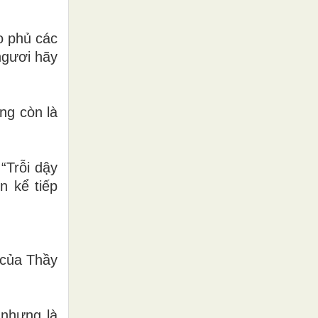
o phủ các
ngươi hãy
ng còn là
“Trỗi dậy
n kể tiếp
 của Thầy
 nhưng là