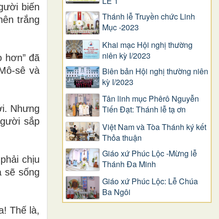
LỄ 1
gười biến
Thánh lễ Truyền chức Linh
nên trắng
Mục -2023
Khai mạc Hội nghị thường
niên kỳ I/2023
o hơn” đã
 Mô-sê và
Biên bản Hội nghị thường niên
kỳ I/2023
Tân linh mục Phêrô Nguyễn
ới. Nhưng
Tiến Đạt: Thánh lễ tạ ơn
Người sắp
Việt Nam và Tòa Thánh ký kết
Thỏa thuận
Giáo xứ Phúc Lộc -Mừng lễ
phải chịu
Thánh Đa Minh
a sẽ sống
Giáo xứ Phúc Lộc: Lễ Chúa
Ba Ngôi
a! Thế là,