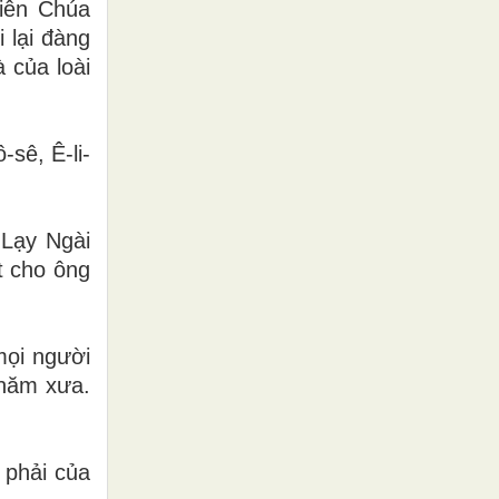
hiên Chúa
 lại đàng
 của loài
sê, Ê-li-
“Lạy Ngài
t cho ông
mọi người
 năm xưa.
 phải của