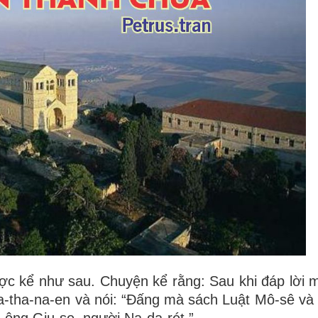
c kể như sau. Chuyện kể rằng: Sau khi đáp lời m
Na-tha-na-en và nói: “Đấng mà sách Luật Mô-sê và
n ông Giu-se, người Na-da-rét.”