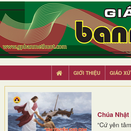
GIỚI THIỆU
GIÁO XỨ
Chúa Nhật
“Cứ yên tâm