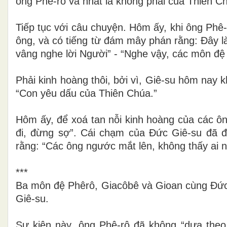
ông Phê-rô và nhất là không phải của Thiên Ch
Tiếp tục với câu chuyện. Hôm ấy, khi ông Phê
ông, và có tiếng từ đám mây phán rằng: Đây l
vâng nghe lời Người” - “Nghe vậy, các môn đệ
Phải kinh hoàng thôi, bởi vì, Giê-su hôm nay 
“Con yêu dấu của Thiên Chúa.”
Hôm ấy, để xoá tan nỗi kinh hoàng của các ôn
đi, đừng sợ”.
Cái chạm của Đức Giê-su đã đe
rằng: “Các ông ngước mắt lên, không thấy ai 
***
Ba môn đệ Phêrô, Giacôbê và Gioan cùng Đức 
Giê-su.
Sự kiện này, ông Phê-rô đã không “dựa the