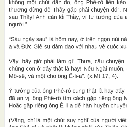
không một chút đắn đo, ông Phê-rô liền kéo
thương đừng để Thầy gặp phải chuyện đó”. Nh
sau Thầy! Anh cản lối Thầy, vì tư tưởng của 
người.”
“Sáu ngày sau” là hôm nay, ở trên ngọn núi n
a và Đức Giê-su đàm đạo với nhau về cuộc xuấ
Vậy, bây giờ phải làm gì! Thưa, câu chuyện 
chúng con ở đây thật là hay! Nếu Ngài muốn, 
Mô-sê, và một cho ông Ê-li-a”. (x.Mt 17, 4)
.
Ý tưởng của ông Phê-rô cũng thật là hay đấy n
đã an vị, ông Phê-rô tìm cách gặp riêng ông 
Hoặc gặp riêng ông Ê-li-a để hàn huyên chuyệ
(Vâng, chỉ là một chút suy nghĩ của người vi