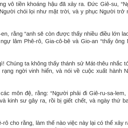
ợng vô tiền khoáng hậu đã xảy ra. Đức Giê-su, “N
gười chói lọi như mặt trời, và y phục Người trở 
-en, rằng “anh sẽ còn được thấy nhiều điều lớn la
g ngự lâm Phê-rô, Gia-cô-bê và Gio-an “thấy ông
ì! Chúng ta không thấy thánh sử Mát-thêu nhắc t
a, rạng ngời vinh hiển, và nói về cuộc xuất hành 
các môn đệ, rằng: “Người phải đi Giê-ru-sa-lem, 
à kinh sư gây ra, rồi bị giết chết, và ngày thứ b
rô cho rằng, làm thế nào việc này lại có thể xảy r