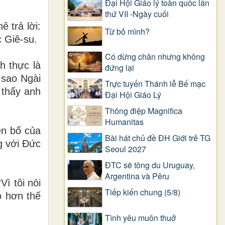
Đại Hội Giáo lý toàn quốc lần
thứ VII -Ngày cuối
 trả lời:
Từ bỏ mình?
 Giê-su.
Có dừng chân nhưng không
h thực là
đứng lại
 sao Ngài
Trực tuyến Thánh lễ Bế mạc
ã thấy anh
Đại Hội Giáo Lý
Thông điệp Magnifica
Humanitas
ên bố của
Bài hát chủ đề ĐH Giới trẻ TG
g với Đức
Seoul 2027
ĐTC sẽ tông du Uruguay,
Argentina và Pêru
ì tôi nói
Tiếp kiến chung (5/8)
o hơn thế
Tình yêu muôn thuở