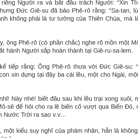
 riêng Người ra và bắt đầu trách Người: “Xin T
ưng Đức Giê-su đã bảo Phê-rô rằng: “Sa-tan, lùi
anh không phải là tư tưởng của Thiên Chúa, mà là
ày, ông Phê-rô (có phần chắc) nghe rõ mồn một Mô-
t hành Người sắp hoàn thành tại Giê-ru-sa-lem.
kể tiếp rằng: Ông Phê-rô thưa với Đức Giê-su: 
con xin dựng tại đây ba cái lều, một cho Ngài, mộ
hỉ! Này nhé! biết đâu sau khi lều trại xong xuôi, 
Mô-sê để hỏi cho ra lẽ biến cố vượt qua Biển Đỏ,
n Nước Trời ra sao v.v…
ết, một kiểu suy nghĩ của phàm nhân, hẳn là không