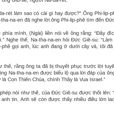
a-rét làm sao có cái gì hay được?” Ông Phi-lip-phê
a-na-en đã nghe lời ông Phi-lip-phê tìm đến Đức
 phía mình, (Ngài) liền nói về ông rằng: “Đây đíc
ối.” Nghe thế, Na-tha-na-en hỏi Đức Giê-su: “Làm
lip-phê gọi anh, lúc anh đang ở dưới cây vả, tôi đ
 thế, rằng ông ta đã bị thuyết phục trước lời tuy
 ông Na-tha-na-en được biểu lộ qua lời đáp của ôn
là Con Thiên Chúa, chính Thầy là Vua Israel.”
phép nói như thế, của Đức Giê-su được thốt lên: “V
n anh tin. Anh sẽ còn được thấy nhiều điều lớn la