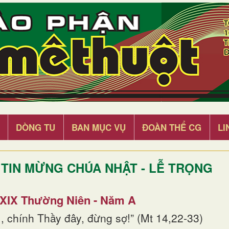
DÒNG TU
BAN MỤC VỤ
ĐOÀN THỂ CG
LI
TIN MỪNG CHÚA NHẬT - LỄ TRỌNG
 XIX Thường Niên - Năm A
, chính Thầy đây, đừng sợ!” (Mt 14,22-33)