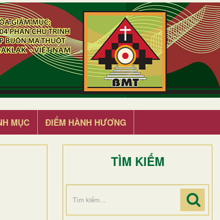
NH MỤC
ĐIỂM HÀNH HƯƠNG
TÌM KIẾM