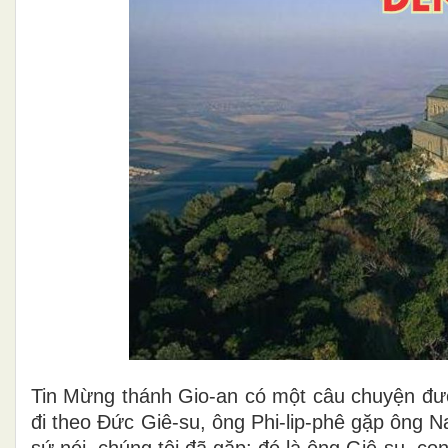
Tin Mừng thánh Gio-an có một câu chuyện đượ
đi theo Đức Giê-su, ông Phi-lip-phê gặp ông 
sứ nói, chúng tôi đã gặp: đó là ông Giê-su, co