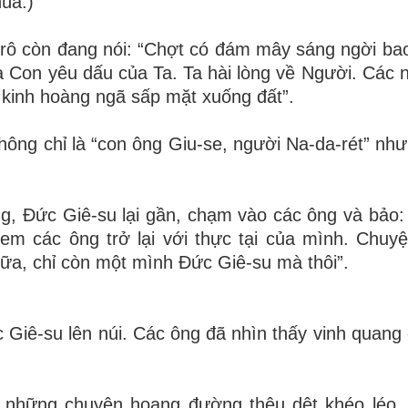
úa.)
-rô còn đang nói: “Chợt có đám mây sáng ngời ba
à Con yêu dấu của Ta. Ta hài lòng về Người. Các 
 kinh hoàng ngã sấp mặt xuống đất”.
không chỉ là “con ông Giu-se, người Na-da-rét” như
g, Đức Giê-su lại gần, chạm vào các ông và bảo: 
m các ông trở lại với thực tại của mình. Chuyệ
nữa, chỉ còn một mình Đức Giê-su mà thôi”.
Giê-su lên núi. Các ông đã nhìn thấy vinh quang
o những chuyện hoang đường thêu dệt khéo léo,