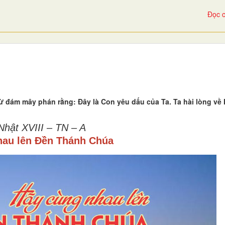
Đọc c
ừ đám mây phán rằng: Đây là Con yêu dấu của Ta. Ta hài lòng về
hật XVIII – TN – A
hau lên Đền Thánh Chúa