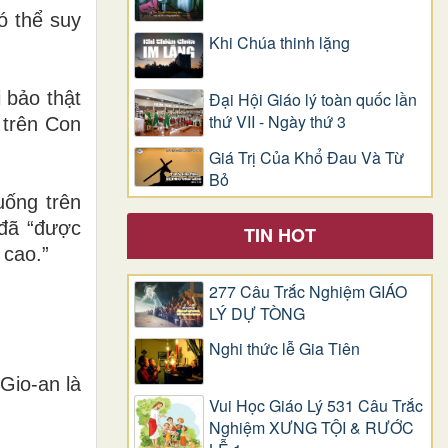
ó thể suy
Khi Chúa thinh lặng
 bảo thật
Đại Hội Giáo lý toàn quốc lần
thứ VII - Ngày thứ 3
 trên Con
Giá Trị Của Khổ Ðau Và Từ
Bỏ
uống trên
 đã “được
TIN HOT
 cao.”
277 Câu Trắc Nghiệm GIÁO
LÝ DỰ TÒNG
Nghi thức lễ Gia Tiên
Gio-an là
Vui Học Giáo Lý 531 Câu Trắc
Nghiệm XƯNG TỘI & RƯỚC