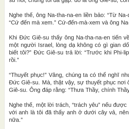
Nghe thế, ông Na-tha-na-en liền bảo: “Từ Na-d
“Cứ đến mà xem.” Cứ-đến-mà-xem và ông Na-th
Khi Đức Giê-su thấy ông Na-tha-na-en tiến về
một người Israel, lòng dạ không có gì gian d
biết tôi?” Đức Giê-su trả lời: “Trước khi Phi-
rồi.”
“Thuyết phục!” Vâng, chúng ta có thể nghĩ như
Đức Giê-su. Mà, thật vậy, sự thuyết phục nơi
Giê-su. Ông đáp rằng: “Thưa Thầy, chính Thầy 
Nghe thế, một lời trách, “trách yêu” nếu được 
với anh là tôi đã thấy anh ở dưới cây vả, nê
nữa.”