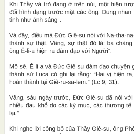
Khi Thầy và trò đang ở trên núi, một hiện tư
đổi hình dạng trước mặt các ông. Dung nhan N
tinh như ánh sáng”.
Và đây, điều mà Đức Giê-su nói với Na-tha-na
thành sự thật. Vâng, sự thật đó là: ba chàn
ông Ê-li-a hiện ra đàm đạo với Người”.
Mô-sê, Ê-li-a và Đức Giê-su đàm đạo chuyện g
thánh sử Luca có ghi lại rằng: “Hai vị hiện r
hoàn thành tại Giê-ru-sa-lem.” (Lc 9, 31)
.
Vâng, sáu ngày trước, Đức Giê-su đã nói với 
nhiều đau khổ do các kỳ mục, các thượng tế v
lại.”
Khi nghe lời công bố của Thầy Giê-su, ông Phê-