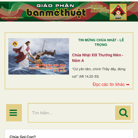
TRANG NHẤT
GIỚI THIỆU
GIÁO XỨ
TIN MỪNG CHÚA NHẬT - LỄ
DÒNG TU
TRỌNG
BAN MỤC VỤ
Chúa Nhật XIX Thường Niên -
Năm A
ĐOÀN THỂ CG
“Cứ yên tâm, chính Thầy đây, đừng
sợ!” (Mt 14,22-33)
LINH MỤC
Đọc các tin khác ➥
ĐIỂM HÀNH HƯƠNG
Chúa Gọi Con?