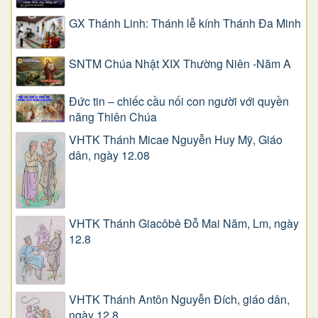
GX Thánh Linh: Thánh lễ kính Thánh Đa Minh
SNTM Chúa Nhật XIX Thường Niên -Năm A
Đức tin – chiếc cầu nối con người với quyền
năng Thiên Chúa
VHTK Thánh Micae Nguyễn Huy Mỹ, Giáo
dân, ngày 12.08
VHTK Thánh Giacôbê Ðỗ Mai Năm, Lm, ngày
12.8
VHTK Thánh Antôn Nguyễn Ðích, giáo dân,
ngày 12.8